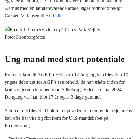
og vi er glade for, at vi nu kan udstyre et lokalt ungt talent fra
Aarhus med en længerevarende aftale, siger fodbolddirektør
Carsten V. Jensen til
AGF.dk
.
Foto: Kronborgfotos
Ung mand med stort potentiale
Emmery kom til AGF fra HEI som 12-årig, og han blev den 10.
yngste debutant for AGF’s seniorhold, da han trådte inden for
kridtstregerne i kampen mod Silkeborg IF den 16. maj 2024.
Dengang var han blot 17 år og 143 dage gammel.
Siden er det blevet til i alt fem optrædener i den hvide trøje, mens
han ofte har vist sig flot frem for U19-mandskabet på
Fredensvang.