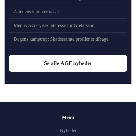
Aftenens kamp er udsat
Medie: AGF viser interesse for Gretarsson
Dagens kamptrup: Skadesramte profiler er tilbage
Se alle AGF nyheder
Menu
Nyheder