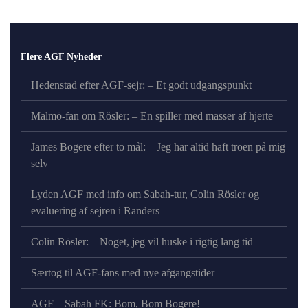
Flere AGF Nyheder
Hedenstad efter AGF-sejr: – Et godt udgangspunkt
Malmö-fan om Rösler: – En spiller med masser af hjerte
James Bogere efter to mål: – Jeg har altid haft troen på mig
selv
Lyden AGF med info om Sabah-tur, Colin Rösler og
evaluering af sejren i Randers
Colin Rösler: – Noget, jeg vil huske i rigtig lang tid
Særtog til AGF-fans med nye afgangstider
AGF – Sabah FK: Bom, Bom Bogere!