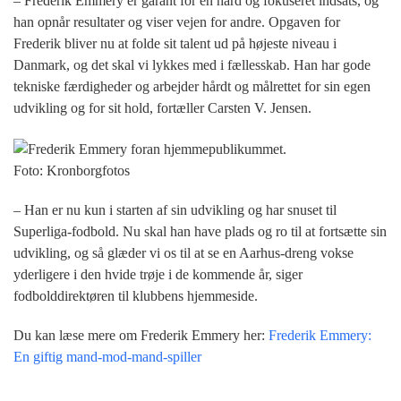
– Frederik Emmery er garant for en hård og fokuseret indsats, og
han opnår resultater og viser vejen for andre. Opgaven for
Frederik bliver nu at folde sit talent ud på højeste niveau i
Danmark, og det skal vi lykkes med i fællesskab. Han har gode
tekniske færdigheder og arbejder hårdt og målrettet for sin egen
udvikling og for sit hold, fortæller Carsten V. Jensen.
Foto: Kronborgfotos
– Han er nu kun i starten af sin udvikling og har snuset til
Superliga-fodbold. Nu skal han have plads og ro til at fortsætte sin
udvikling, og så glæder vi os til at se en Aarhus-dreng vokse
yderligere i den hvide trøje i de kommende år, siger
fodbolddirektøren til klubbens hjemmeside.
Du kan læse mere om Frederik Emmery her:
Frederik Emmery:
En giftig mand-mod-mand-spiller