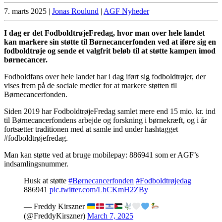
7. marts 2025
|
Jonas Roulund
|
AGF Nyheder
I dag er det FodboldtrøjeFredag, hvor man over hele landet
kan markere sin støtte til Børnecancerfonden ved at iføre sig en
fodboldtrøje og sende et valgfrit beløb til at støtte kampen imod
børnecancer.
Fodboldfans over hele landet har i dag iført sig fodboldtrøjer, der
vises frem på de sociale medier for at markere støtten til
Børnecancerfonden.
Siden 2019 har FodboldtrøjeFredag samlet mere end 15 mio. kr. ind
til Børnecancerfondens arbejde og forskning i børnekræft, og i år
fortsætter traditionen med at samle ind under hashtagget
#fodboldtrøjefredag.
Man kan støtte ved at bruge mobilepay: 886941 som er AGF’s
indsamlingsnummer.
Husk at støtte
#Børnecancerfonden
#Fodboldtrøjedag
886941
pic.twitter.com/LhCKmH2ZBy
— Freddy Kirszner
(@FreddyKirszner)
March 7, 2025