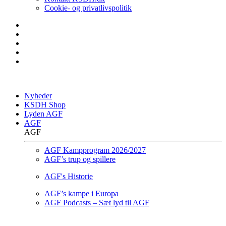
Cookie- og privatlivspolitik
Nyheder
KSDH Shop
Lyden AGF
AGF
AGF
AGF Kampprogram 2026/2027
AGF’s trup og spillere
AGF's Historie
AGF’s kampe i Europa
AGF Podcasts – Sæt lyd til AGF