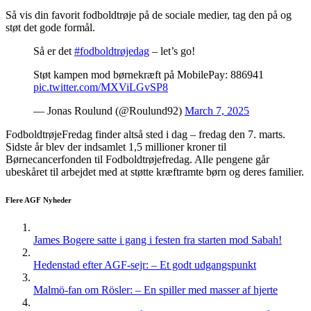
Så vis din favorit fodboldtrøje på de sociale medier, tag den på og
støt det gode formål.
Så er det
#fodboldtrøjedag
– let’s go!
Støt kampen mod børnekræft på MobilePay: 886941
pic.twitter.com/MXViLGvSP8
— Jonas Roulund (@Roulund92)
March 7, 2025
FodboldtrøjeFredag finder altså sted i dag – fredag den 7. marts.
Sidste år blev der indsamlet 1,5 millioner kroner til
Børnecancerfonden til Fodboldtrøjefredag. Alle pengene går
ubeskåret til arbejdet med at støtte kræftramte børn og deres familier.
Flere AGF Nyheder
James Bogere satte i gang i festen fra starten mod Sabah!
Hedenstad efter AGF-sejr: – Et godt udgangspunkt
Malmö-fan om Rösler: – En spiller med masser af hjerte