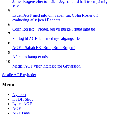
James Bogere efter to mål: – Jeg har altid haft troen på mig
selv
Lyden AGF med info om Sabah-tur, Colin Rösler og
evaluering af sejren i Randers
Colin Rösler: – Noget, jeg vil huske i rigtig lang tid
Særtog til AGF-fans med nye afgangstider
AGF – Sabah FK: Bom, Bom Bogere!
Aftenens kamp er udsat
Medie: AGF viser interesse for Gretarsson
Se alle AGF nyheder
Menu
Nyheder
KSDH Shop
Lyden AGF
AGF
AGF Fans