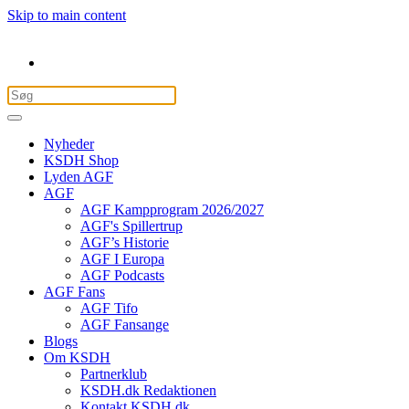
Skip to main content
Nyheder
KSDH Shop
Lyden AGF
AGF
AGF Kampprogram 2026/2027
AGF's Spillertrup
AGF’s Historie
AGF I Europa
AGF Podcasts
AGF Fans
AGF Tifo
AGF Fansange
Blogs
Om KSDH
Partnerklub
KSDH.dk Redaktionen
Kontakt KSDH.dk