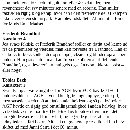
Han trækker et torskedumt gult kort efter 40 sekunder, men
revancherer det syv minutter senere med en scoring. Han spiller
faktisk en rigtig klog kamp, hvor han i den resterende del af kampen
ikke laver et eneste frispark. Han blev udskiftet i 73. minut til fordel
for Mads Emil Madsen.
Frederik Brandhof
Karakter: 4
Jeg synes faktisk, at Frederik Brandhof spiller en rigtig god kamp ud
fra de præmisser og værdier, man kan forvente fra Brandhof. Han er
en boks-til-boks spiller, der opsnapper, clearer og til tider også taber
bolden. Han gør alt det, man kan forvente af den altid fightende
Brandhof, og så leverer han muligvis også årets smukkeste assist –
eller noget.
Tobias Bech
Karakter: 3
Svær kamp at være angriber for AGF, hvor FCK havde 71% af
boldbesiddelsen. AGF havde ikke rigtig noget opbyggende spil,
men satsede i stedet på at vinde andenboldene og så på dødbolde.
AGF havde en rigtig god omstillingsmulighed i anden halvleg, hvor
vi faktisk var tre-mod-tre. Her førte Bech bolden frem, men det
foregik desværre i alt for lav fart, og jeg ville ønske, at han
udnyttede sin fart bedre. Alt i alt en godkendt præstation. Han blev
skiftet ud med Janni Serra i det 66. minut.