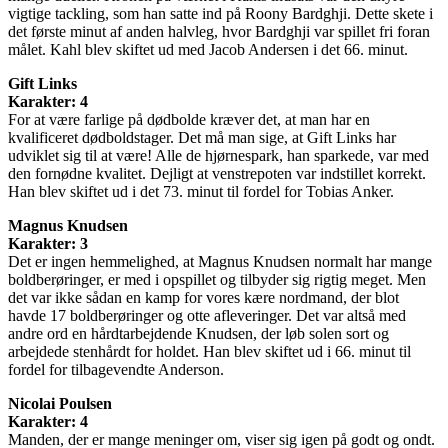
vigtige tackling, som han satte ind på Roony Bardghji. Dette skete i
det første minut af anden halvleg, hvor Bardghji var spillet fri foran
målet. Kahl blev skiftet ud med Jacob Andersen i det 66. minut.
Gift Links
Karakter: 4
For at være farlige på dødbolde kræver det, at man har en
kvalificeret dødboldstager. Det må man sige, at Gift Links har
udviklet sig til at være! Alle de hjørnespark, han sparkede, var med
den fornødne kvalitet. Dejligt at venstrepoten var indstillet korrekt.
Han blev skiftet ud i det 73. minut til fordel for Tobias Anker.
Magnus Knudsen
Karakter: 3
Det er ingen hemmelighed, at Magnus Knudsen normalt har mange
boldberøringer, er med i opspillet og tilbyder sig rigtig meget. Men
det var ikke sådan en kamp for vores kære nordmand, der blot
havde 17 boldberøringer og otte afleveringer. Det var altså med
andre ord en hårdtarbejdende Knudsen, der løb solen sort og
arbejdede stenhårdt for holdet. Han blev skiftet ud i 66. minut til
fordel for tilbagevendte Anderson.
Nicolai Poulsen
Karakter: 4
Manden, der er mange meninger om, viser sig igen på godt og ondt.