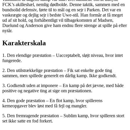
FCK’s akilleshæl, nemlig dødbolde. Denne taktik, sammen med en
bundsolid defensiv, førte til to mål og en sejr i Parken. Det var en
vaskeægte og dejlig sejr i bedste Uwe-stil. Han formår at få meget
ud af sit hold, og forhåbentligt vil tilbagekomsten af Madsen,
Duelund og Anderson give ham endnu flere strenge at spille på efter
nytår.
Karakterskala
1. Den elendige præstation – Uacceptabelt, sløjt niveau, hvor intet
fungerede.
2. Den utilstrækkelige præstation – Fik sat enkelte gode ting
sammen, men spillede generelt en dårlig kamp. Ikke godkendt.
3. Godkendt uden at imponere – En kamp på det jævne, med både
positive og negative ting at sige om præstationen.
4. Den gode præstation – En flot kamp, hvor spillerens
kerneopgaver blev løst med få fejl og mangler.
5. Den fremragende præstation – Sublim kamp, hvor spilleren stort
set ikke satte en fod forkert.