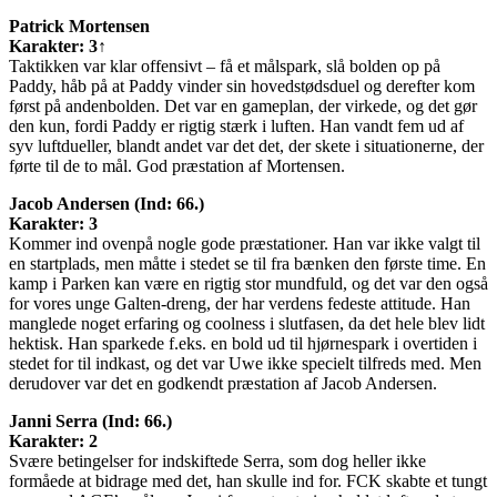
Patrick Mortensen
Karakter: 3↑
Taktikken var klar offensivt – få et målspark, slå bolden op på
Paddy, håb på at Paddy vinder sin hovedstødsduel og derefter kom
først på andenbolden. Det var en gameplan, der virkede, og det gør
den kun, fordi Paddy er rigtig stærk i luften. Han vandt fem ud af
syv luftdueller, blandt andet var det det, der skete i situationerne, der
førte til de to mål. God præstation af Mortensen.
Jacob Andersen (Ind: 66.)
Karakter: 3
Kommer ind ovenpå nogle gode præstationer. Han var ikke valgt til
en startplads, men måtte i stedet se til fra bænken den første time. En
kamp i Parken kan være en rigtig stor mundfuld, og det var den også
for vores unge Galten-dreng, der har verdens fedeste attitude. Han
manglede noget erfaring og coolness i slutfasen, da det hele blev lidt
hektisk. Han sparkede f.eks. en bold ud til hjørnespark i overtiden i
stedet for til indkast, og det var Uwe ikke specielt tilfreds med. Men
derudover var det en godkendt præstation af Jacob Andersen.
Janni Serra (Ind: 66.)
Karakter: 2
Svære betingelser for indskiftede Serra, som dog heller ikke
formåede at bidrage med det, han skulle ind for. FCK skabte et tungt