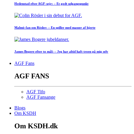
Hedenstad efter AGF-sejr: – Et godt udgangspunkt
Malmö-fan om Rösler: – En spiller med masser af hjerte
James Bogere efter to mål: – Jeg har altid haft troen på mig selv
AGF Fans
AGF FANS
AGF Tifo
AGF Fansange
Blogs
Om KSDH
Om KSDH.dk