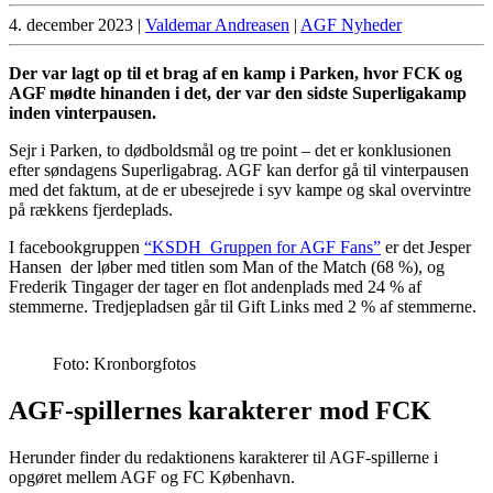
4. december 2023
|
Valdemar Andreasen
|
AGF Nyheder
Der var lagt op til et brag af en kamp i Parken, hvor FCK og
AGF mødte hinanden i det, der var den sidste Superligakamp
inden vinterpausen.
Sejr i Parken, to dødboldsmål og tre point – det er konklusionen
efter søndagens Superligabrag. AGF kan derfor gå til vinterpausen
med det faktum, at de er ubesejrede i syv kampe og skal overvintre
på rækkens fjerdeplads.
I facebookgruppen
“KSDH Gruppen for AGF Fans”
er det Jesper
Hansen der løber med titlen som Man of the Match (68 %), og
Frederik Tingager der tager en flot andenplads med 24 % af
stemmerne. Tredjepladsen går til Gift Links med 2 % af stemmerne.
Foto: Kronborgfotos
AGF-spillernes karakterer mod FCK
Herunder finder du redaktionens karakterer til AGF-spillerne i
opgøret mellem AGF og FC København.