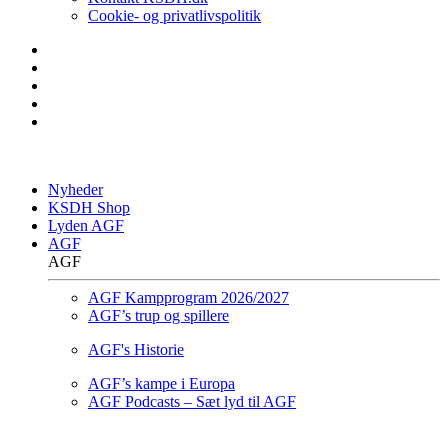
Cookie- og privatlivspolitik
Nyheder
KSDH Shop
Lyden AGF
AGF
AGF
AGF Kampprogram 2026/2027
AGF’s trup og spillere
AGF's Historie
AGF’s kampe i Europa
AGF Podcasts – Sæt lyd til AGF