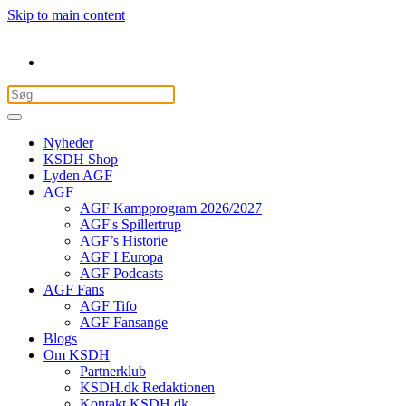
Skip to main content
Nyheder
KSDH Shop
Lyden AGF
AGF
AGF Kampprogram 2026/2027
AGF's Spillertrup
AGF’s Historie
AGF I Europa
AGF Podcasts
AGF Fans
AGF Tifo
AGF Fansange
Blogs
Om KSDH
Partnerklub
KSDH.dk Redaktionen
Kontakt KSDH.dk