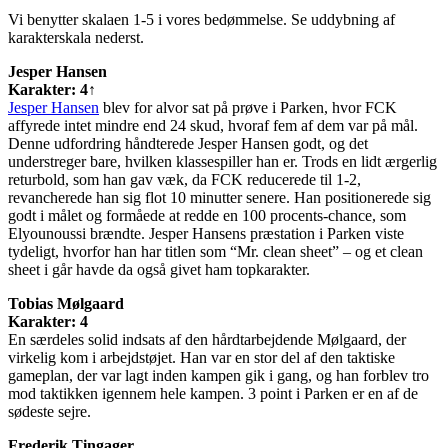
Vi benytter skalaen 1-5 i vores bedømmelse. Se uddybning af
karakterskala nederst.
Jesper Hansen
Karakter: 4↑
Jesper Hansen
blev for alvor sat på prøve i Parken, hvor FCK
affyrede intet mindre end 24 skud, hvoraf fem af dem var på mål.
Denne udfordring håndterede Jesper Hansen godt, og det
understreger bare, hvilken klassespiller han er. Trods en lidt ærgerlig
returbold, som han gav væk, da FCK reducerede til 1-2,
revancherede han sig flot 10 minutter senere. Han positionerede sig
godt i målet og formåede at redde en 100 procents-chance, som
Elyounoussi brændte. Jesper Hansens præstation i Parken viste
tydeligt, hvorfor han har titlen som “Mr. clean sheet” – og et clean
sheet i går havde da også givet ham topkarakter.
Tobias Mølgaard
Karakter: 4
En særdeles solid indsats af den hårdtarbejdende Mølgaard, der
virkelig kom i arbejdstøjet. Han var en stor del af den taktiske
gameplan, der var lagt inden kampen gik i gang, og han forblev tro
mod taktikken igennem hele kampen. 3 point i Parken er en af de
sødeste sejre.
Frederik Tingager