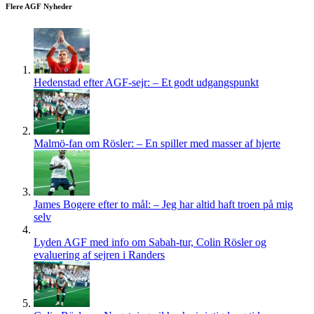
Flere AGF Nyheder
Hedenstad efter AGF-sejr: – Et godt udgangspunkt
Malmö-fan om Rösler: – En spiller med masser af hjerte
James Bogere efter to mål: – Jeg har altid haft troen på mig
selv
Lyden AGF med info om Sabah-tur, Colin Rösler og
evaluering af sejren i Randers