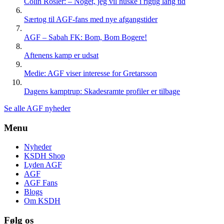
Colin Rösler: – Noget, jeg vil huske i rigtig lang tid
Særtog til AGF-fans med nye afgangstider
AGF – Sabah FK: Bom, Bom Bogere!
Aftenens kamp er udsat
Medie: AGF viser interesse for Gretarsson
Dagens kamptrup: Skadesramte profiler er tilbage
Se alle AGF nyheder
Menu
Nyheder
KSDH Shop
Lyden AGF
AGF
AGF Fans
Blogs
Om KSDH
Følg os