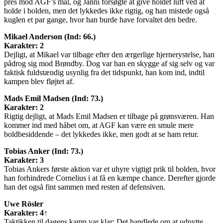
pres mod AGF’s mål, og Janni forsøgte at give holdet luft ved at
holde i bolden, men det lykkedes ikke rigtig, og han mistede også
kuglen et par gange, hvor han burde have forvaltet den bedre.
Mikael Anderson (Ind: 66.)
Karakter: 2
Dejligt, at Mikael var tilbage efter den ærgerlige hjernerystelse, han
pådrog sig mod Brøndby. Dog var han en skygge af sig selv og var
faktisk fuldstændig usynlig fra det tidspunkt, han kom ind, indtil
kampen blev fløjtet af.
Mads Emil Madsen (Ind: 73.)
Karakter: 2
Rigtig dejligt, at Mads Emil Madsen er tilbage på grønsværen. Han
kommer ind med håbet om, at AGF kan være en smule mere
boldbesiddende – det lykkedes ikke, men godt at se ham retur.
Tobias Anker (Ind: 73.)
Karakter: 3
Tobias Ankers første aktion var et uhyre vigtigt prik til bolden, hvor
han forhindrede Cornelius i at få en kæmpe chance. Derefter gjorde
han det også fint sammen med resten af defensiven.
Uwe Rösler
Karakter: 4↑
Taktikken til dagens kamp var klar: Det handlede om at udnytte