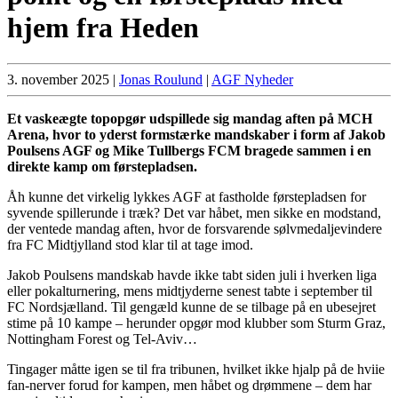
hjem fra Heden
3. november 2025
|
Jonas Roulund
|
AGF Nyheder
Et vaskeægte topopgør udspillede sig mandag aften på MCH
Arena, hvor to yderst formstærke mandskaber i form af Jakob
Poulsens AGF og Mike Tullbergs FCM bragede sammen i en
direkte kamp om førstepladsen.
Åh kunne det virkelig lykkes AGF at fastholde førstepladsen for
syvende spillerunde i træk? Det var håbet, men sikke en modstand,
der ventede mandag aften, hvor de forsvarende sølvmedaljevindere
fra FC Midtjylland stod klar til at tage imod.
Jakob Poulsens mandskab havde ikke tabt siden juli i hverken liga
eller pokalturnering, mens midtjyderne senest tabte i september til
FC Nordsjælland. Til gengæld kunne de se tilbage på en ubesejret
stime på 10 kampe – herunder opgør mod klubber som Sturm Graz,
Nottingham Forest og Tel-Aviv…
Tingager måtte igen se til fra tribunen, hvilket ikke hjalp på de hviie
fan-nerver forud for kampen, men håbet og drømmene – dem har