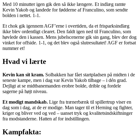
Med 10 minutter igen gik den så ikke længere. Et indlæg ramte
Kevin Yakob og landede for fødderne af Franculino, som sendte
bolden i nettet. 1-1.
Et chok gik igennem AGF’erne i overtiden, da et frisparksindlæg
ikke blev ordentligt clearet. Den faldt igen ned til Franculino, som
høvlede den i kassen. Mens jubelscenerne gik sin gang, blev der dog
vinket for offside. 1-1, og det blev også slutresultatet! AGF er fortsat
nummer et!
Hvad vi lærte
Kevin kan sit kram.
Solbakken har fået startpladsen på midten i de
seneste kampe, men i dag var Kevin Yakob tilbage – i dén grad.
Dejligt at se midtbanemanden erobre bolde, drible og fordele
sagerne på højt niveau.
Et modigt mandskab.
Lige fra trænerbænk til spillertrup viser en
dag som i dag, at de er modige. Man tager til et Herning og fighter,
kriger og bliver ved og ved – uanset tryk og kvalitetsindskiftninger
fra modstanderne. Hatten af for indstillingen.
Kampfakta: