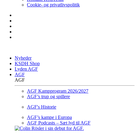
Cookie- og privatlivspolitik
Nyheder
KSDH Shop
Lyden AGF
AGF
AGF
AGF Kampprogram 2026/2027
AGF’s trup og spillere
AGF's Historie
AGF’s kampe i Europa
AGF Podcasts – Sæt lyd til AGF