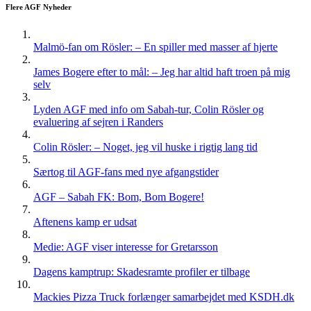
Flere AGF Nyheder
Malmö-fan om Rösler: – En spiller med masser af hjerte
James Bogere efter to mål: – Jeg har altid haft troen på mig
selv
Lyden AGF med info om Sabah-tur, Colin Rösler og
evaluering af sejren i Randers
Colin Rösler: – Noget, jeg vil huske i rigtig lang tid
Særtog til AGF-fans med nye afgangstider
AGF – Sabah FK: Bom, Bom Bogere!
Aftenens kamp er udsat
Medie: AGF viser interesse for Gretarsson
Dagens kamptrup: Skadesramte profiler er tilbage
Mackies Pizza Truck forlænger samarbejdet med KSDH.dk