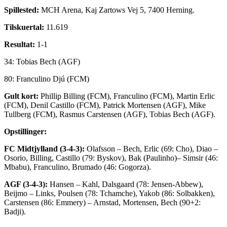
Spillested:
MCH Arena, Kaj Zartows Vej 5, 7400 Herning.
Tilskuertal:
11.619
Resultat:
1-1
34: Tobias Bech (AGF)
80: Franculino Djú (FCM)
Gult kort:
Phillip Billing (FCM), Franculino (FCM), Martin Erlic
(FCM), Denil Castillo (FCM), Patrick Mortensen (AGF), Mike
Tullberg (FCM), Rasmus Carstensen (AGF), Tobias Bech (AGF).
Opstillinger:
FC Midtjylland (3-4-3):
Olafsson – Bech, Erlic (69: Cho), Diao –
Osorio, Billing, Castillo (79: Byskov), Bak (Paulinho)– Simsir (46:
Mbabu), Franculino, Brumado (46: Gogorza).
AGF (3-4-3):
Hansen – Kahl, Dalsgaard (78: Jensen-Abbew),
Beijmo – Links, Poulsen (78: Tchamche), Yakob (86: Solbakken),
Carstensen (86: Emmery) – Arnstad, Mortensen, Bech (90+2:
Badji).