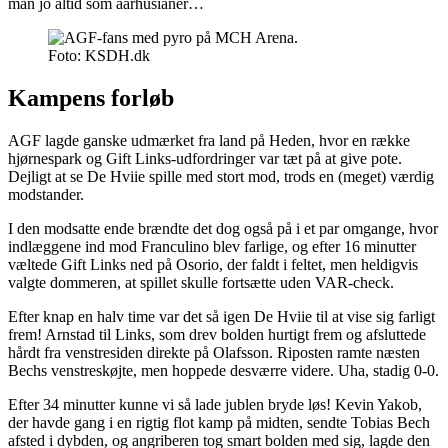
man jo altid som aarhusianer…
Foto: KSDH.dk
Kampens forløb
AGF lagde ganske udmærket fra land på Heden, hvor en række
hjørnespark og Gift Links-udfordringer var tæt på at give pote.
Dejligt at se De Hviie spille med stort mod, trods en (meget) værdig
modstander.
I den modsatte ende brændte det dog også på i et par omgange, hvor
indlæggene ind mod Franculino blev farlige, og efter 16 minutter
væltede Gift Links ned på Osorio, der faldt i feltet, men heldigvis
valgte dommeren, at spillet skulle fortsætte uden VAR-check.
Efter knap en halv time var det så igen De Hviie til at vise sig farligt
frem! Arnstad til Links, som drev bolden hurtigt frem og afsluttede
hårdt fra venstresiden direkte på Olafsson. Riposten ramte næsten
Bechs venstreskøjte, men hoppede desværre videre. Uha, stadig 0-0.
Efter 34 minutter kunne vi så lade jublen bryde løs! Kevin Yakob,
der havde gang i en rigtig flot kamp på midten, sendte Tobias Bech
afsted i dybden, og angriberen tog smart bolden med sig, lagde den