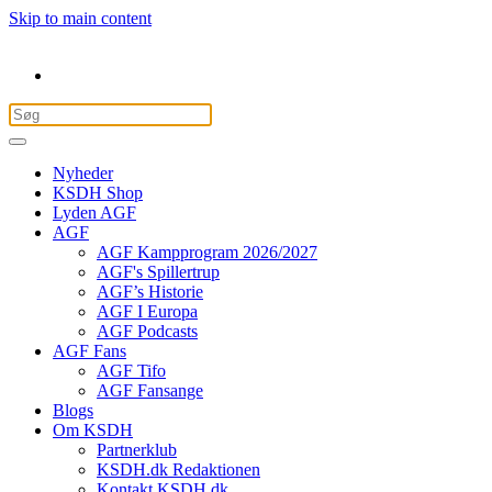
Skip to main content
Nyheder
KSDH Shop
Lyden AGF
AGF
AGF Kampprogram 2026/2027
AGF's Spillertrup
AGF’s Historie
AGF I Europa
AGF Podcasts
AGF Fans
AGF Tifo
AGF Fansange
Blogs
Om KSDH
Partnerklub
KSDH.dk Redaktionen
Kontakt KSDH.dk