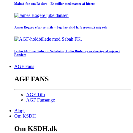
Malmö-fan om Rösler: – En spiller med masser af hjerte
James Bogere efter to mål: – Jeg har altid haft troen på mig selv
Lyden AGF med info om Sabah-tur, Colin Rösler og evaluering af sejren i
Randers
AGF Fans
AGF FANS
AGF Tifo
AGF Fansange
Blogs
Om KSDH
Om KSDH.dk