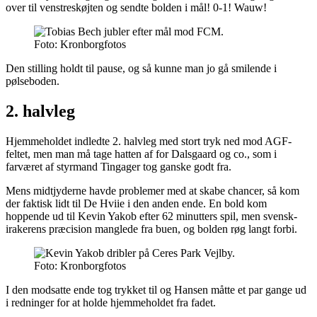
over til venstreskøjten og sendte bolden i mål! 0-1! Wauw!
Foto: Kronborgfotos
Den stilling holdt til pause, og så kunne man jo gå smilende i
pølseboden.
2. halvleg
Hjemmeholdet indledte 2. halvleg med stort tryk ned mod AGF-
feltet, men man må tage hatten af for Dalsgaard og co., som i
farværet af styrmand Tingager tog ganske godt fra.
Mens midtjyderne havde problemer med at skabe chancer, så kom
der faktisk lidt til De Hviie i den anden ende. En bold kom
hoppende ud til Kevin Yakob efter 62 minutters spil, men svensk-
irakerens præcision manglede fra buen, og bolden røg langt forbi.
Foto: Kronborgfotos
I den modsatte ende tog trykket til og Hansen måtte et par gange ud
i redninger for at holde hjemmeholdet fra fadet.