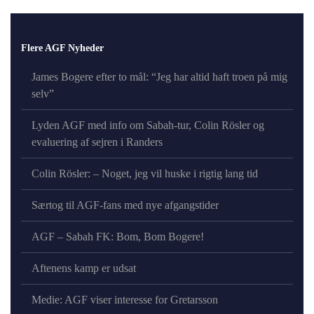
Flere AGF Nyheder
James Bogere efter to mål: “Jeg har altid haft troen på mig
selv”
Lyden AGF med info om Sabah-tur, Colin Rösler og
evaluering af sejren i Randers
Colin Rösler: – Noget, jeg vil huske i rigtig lang tid
Særtog til AGF-fans med nye afgangstider
AGF – Sabah FK: Bom, Bom Bogere!
Aftenens kamp er udsat
Medie: AGF viser interesse for Gretarsson