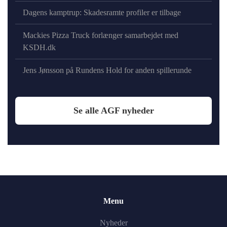
Dagens kamptrup: Skadesramte profiler er tilbage
Mackies Pizza Truck forlænger samarbejdet med
KSDH.dk
Jens Jønsson på Rundens Hold for anden spillerunde
Se alle AGF nyheder
Menu
Nyheder