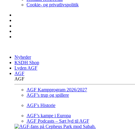
Cookie- og privatlivspolitik
Nyheder
KSDH Shop
Lyden AGF
AGF
AGF
AGF Kampprogram 2026/2027
AGF’s trup og spillere
AGF's Historie
AGF’s kampe i Europa
AGF Podcasts – Sæt lyd til AGF