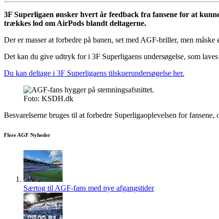
3F Superligaen ønsker hvert år feedback fra fansene for at kun
trækkes lod om AirPods blandt deltagerne.
Der er masser at forbedre på banen, set med AGF-briller, men måske er d
Det kan du give udtryk for i 3F Superligaens undersøgelse, som laves b
Du kan deltage i 3F Superligaens tilskuerundersøgelse her.
Foto: KSDH.dk
Besvarelserne bruges til at forbedre Superligaoplevelsen for fansene, 
Flere AGF Nyheder
Særtog til AGF-fans med nye afgangstider