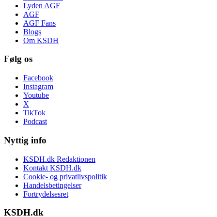
Lyden AGF
AGF
AGF Fans
Blogs
Om KSDH
Følg os
Facebook
Instagram
Youtube
X
TikTok
Podcast
Nyttig info
KSDH.dk Redaktionen
Kontakt KSDH.dk
Cookie- og privatlivspolitik
Handelsbetingelser
Fortrydelsesret
KSDH.dk