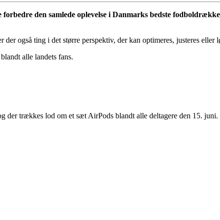
ne forbedre den samlede oplevelse i Danmarks bedste fodboldrække.
er også ting i det større perspektiv, der kan optimeres, justeres eller l
landt alle landets fans.
og der trækkes lod om et sæt AirPods blandt alle deltagere den 15. juni.