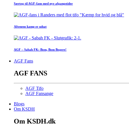
Særtog til AGF-fans med nye afgangstider
Aftenens kamp er udsat
AGF – Sabah FK: Bom, Bom Bogere!
AGF Fans
AGF FANS
AGF Tifo
AGF Fansange
Blogs
Om KSDH
Om KSDH.dk