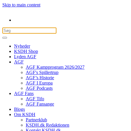
Skip to main content
Nyheder
KSDH Shop
Lyden AGF
AGF
AGF Kampprogram 2026/2027
AGF's Spillertrup
AGF’s Historie
AGF I Europa
AGF Podcasts
AGF Fans
AGF Tifo
AGF Fansange
Blogs
Om KSDH
Partnerklub
KSDH.dk Redaktionen
Kontakt KSDH.dk