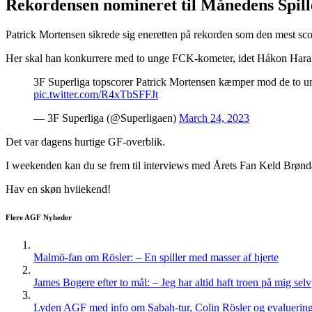
Rekordensen nomineret til Månedens Spill
Patrick Mortensen sikrede sig eneretten på rekorden som den mest sc
Her skal han konkurrere med to unge FCK-kometer, idet Hákon Hara
3F Superliga topscorer Patrick Mortensen kæmper mod de to
pic.twitter.com/R4xTbSFFJt
— 3F Superliga (@Superligaen)
March 24, 2023
Det var dagens hurtige GF-overblik.
I weekenden kan du se frem til interviews med Årets Fan Keld Brønd
Hav en skøn hviiekend!
Flere AGF Nyheder
Malmö-fan om Rösler: – En spiller med masser af hjerte
James Bogere efter to mål: – Jeg har altid haft troen på mig selv
Lyden AGF med info om Sabah-tur, Colin Rösler og evaluering 