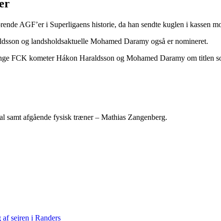
er
orende AGF’er i Superligaens historie, da han sendte kuglen i kassen 
ldsson og landsholdsaktuelle Mohamed Daramy også er nomineret.
 unge FCK kometer Hákon Haraldsson og Mohamed Daramy om titlen so
al samt afgående fysisk træner – Mathias Zangenberg.
af sejren i Randers