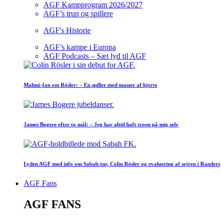
AGF Kampprogram 2026/2027
AGF’s trup og spillere
AGF's Historie
AGF’s kampe i Europa
AGF Podcasts – Sæt lyd til AGF
Malmö-fan om Rösler: – En spiller med masser af hjerte
James Bogere efter to mål: – Jeg har altid haft troen på mig selv
Lyden AGF med info om Sabah-tur, Colin Rösler og evaluering af sejren i Randers
AGF Fans
AGF FANS