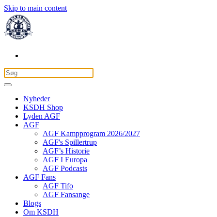
Skip to main content
Nyheder
KSDH Shop
Lyden AGF
AGF
AGF Kampprogram 2026/2027
AGF's Spillertrup
AGF’s Historie
AGF I Europa
AGF Podcasts
AGF Fans
AGF Tifo
AGF Fansange
Blogs
Om KSDH