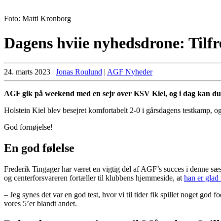
Foto: Matti Kronborg
Dagens hviie nyhedsdrone: Tilf
24. marts 2023
|
Jonas Roulund
|
AGF Nyheder
AGF gik på weekend med en sejr over KSV Kiel, og i dag kan du 
Holstein Kiel blev besejret komfortabelt 2-0 i gårsdagens testkamp, og
God fornøjelse!
En god følelse
Frederik Tingager har været en vigtig del af AGF’s succes i denne sæs
og centerforsvareren fortæller til klubbens hjemmeside, at
han er glad
– Jeg synes det var en god test, hvor vi til tider fik spillet noget god 
vores 5’er blandt andet.