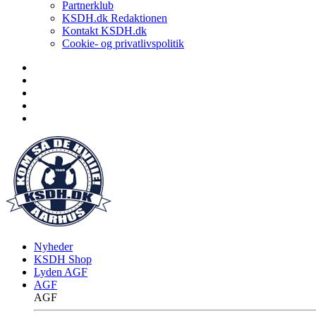
Partnerklub
KSDH.dk Redaktionen
Kontakt KSDH.dk
Cookie- og privatlivspolitik
Nyheder
KSDH Shop
Lyden AGF
AGF
AGF