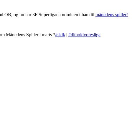
mod OB, og nu har 3F Superligaen nomineret ham til
månedens spiller!
m Månedens Spiller i marts ?
#sldk
|
#ditholdvoresliga