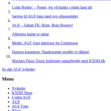
Colin Rösler: – Noget, jeg vil huske i rigtig lang tid
Særtog til AGF-fans med nye afgangstider
AGF – Sabah FK: Bom, Bom Bogere!
Aftenens kamp er udsat
Medie: AGF viser interesse for Gretarsson
Dagens kamptrup: Skadesramte profiler er tilbage
Mackies Pizza Truck forlænger samarbejdet med KSDH.dk
Se alle AGF nyheder
Menu
Nyheder
KSDH Shop
Lyden AGF
AGF
AGF Fans
Blogs