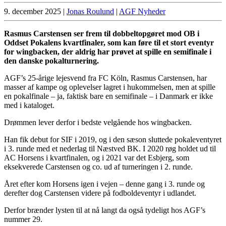
9. december 2025
|
Jonas Roulund
|
AGF Nyheder
Rasmus Carstensen ser frem til dobbeltopgøret mod OB i
Oddset Pokalens kvartfinaler, som kan føre til et stort eventyr
for wingbacken, der aldrig har prøvet at spille en semifinale i
den danske pokalturnering.
AGF’s 25-årige lejesvend fra FC Köln, Rasmus Carstensen, har
masser af kampe og oplevelser lagret i hukommelsen, men at spille
en pokalfinale – ja, faktisk bare en semifinale – i Danmark er ikke
med i kataloget.
Drømmen lever derfor i bedste velgående hos wingbacken.
Han fik debut for SIF i 2019, og i den sæson sluttede pokaleventyret
i 3. runde med et nederlag til Næstved BK. I 2020 røg holdet ud til
AC Horsens i kvartfinalen, og i 2021 var det Esbjerg, som
eksekverede Carstensen og co. ud af turneringen i 2. runde.
Året efter kom Horsens igen i vejen – denne gang i 3. runde og
derefter dog Carstensen videre på fodboldeventyr i udlandet.
Derfor brænder lysten til at nå langt da også tydeligt hos AGF’s
nummer 29.