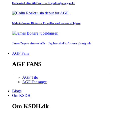
Hedenstad efter AGF-sejr: – Et godt udgangspunkt
Malmö-fan om Rösler: – En spiller med masser af hjerte
James Bogere efter to mål: – Jeg har altid haft troen på mig selv
AGF Fans
AGF FANS
AGF Tifo
AGF Fansange
Blogs
Om KSDH
Om KSDH.dk