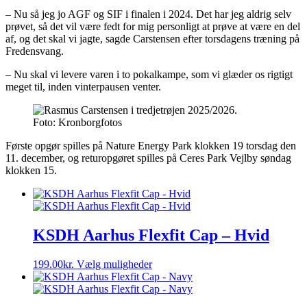
– Nu så jeg jo AGF og SIF i finalen i 2024. Det har jeg aldrig selv
prøvet, så det vil være fedt for mig personligt at prøve at være en del
af, og det skal vi jagte, sagde Carstensen efter torsdagens træning på
Fredensvang.
– Nu skal vi levere varen i to pokalkampe, som vi glæder os rigtigt
meget til, inden vinterpausen venter.
Foto: Kronborgfotos
Første opgør spilles på Nature Energy Park klokken 19 torsdag den
11. december, og returopgøret spilles på Ceres Park Vejlby søndag
klokken 15.
KSDH Aarhus Flexfit Cap – Hvid
Dette
199.00
kr.
Vælg muligheder
vare
har
flere