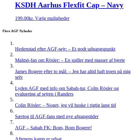
varianter.
KSDH Aarhus Flexfit Cap – Navy
Mulighederne
kan
Dette
199.00
kr.
Vælg muligheder
vælges
vare
på
har
varesiden
Flere AGF Nyheder
flere
varianter.
Mulighederne
Hedenstad efter AGF-sejr: – Et godt udgangspunkt
kan
vælges
Malmö-fan om Rösler: – En spiller med masser af hjerte
på
varesiden
James Bogere efter to mål: – Jeg har altid haft troen på mig
selv
Lyden AGF med info om Sabah-tur, Colin Rösler og
evaluering af sejren i Randers
Colin Rösler: – Noget, jeg vil huske i rigtig lang tid
Særtog til AGF-fans med nye afgangstider
AGF – Sabah FK: Bom, Bom Bogere!
Aftenens kamp er udsat