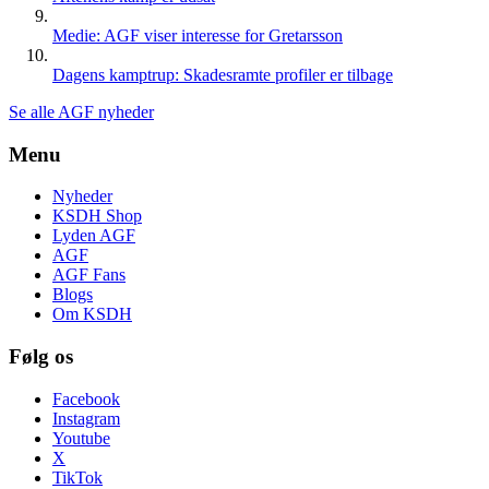
Medie: AGF viser interesse for Gretarsson
Dagens kamptrup: Skadesramte profiler er tilbage
Se alle AGF nyheder
Menu
Nyheder
KSDH Shop
Lyden AGF
AGF
AGF Fans
Blogs
Om KSDH
Følg os
Facebook
Instagram
Youtube
X
TikTok