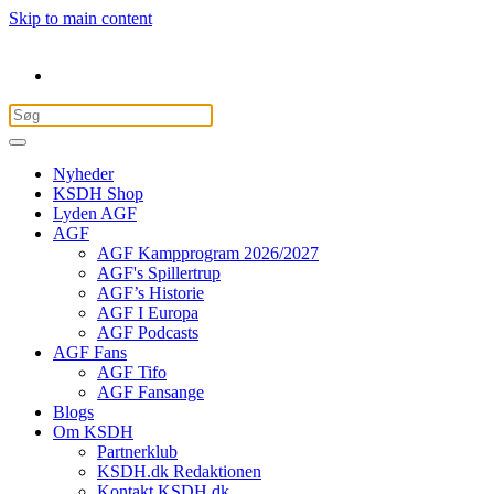
Skip to main content
Nyheder
KSDH Shop
Lyden AGF
AGF
AGF Kampprogram 2026/2027
AGF's Spillertrup
AGF’s Historie
AGF I Europa
AGF Podcasts
AGF Fans
AGF Tifo
AGF Fansange
Blogs
Om KSDH
Partnerklub
KSDH.dk Redaktionen
Kontakt KSDH.dk