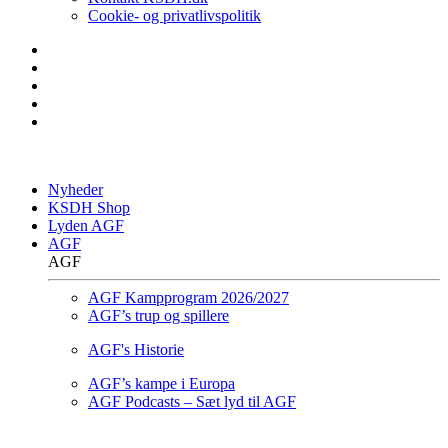
Cookie- og privatlivspolitik
Nyheder
KSDH Shop
Lyden AGF
AGF
AGF
AGF Kampprogram 2026/2027
AGF’s trup og spillere
AGF's Historie
AGF’s kampe i Europa
AGF Podcasts – Sæt lyd til AGF