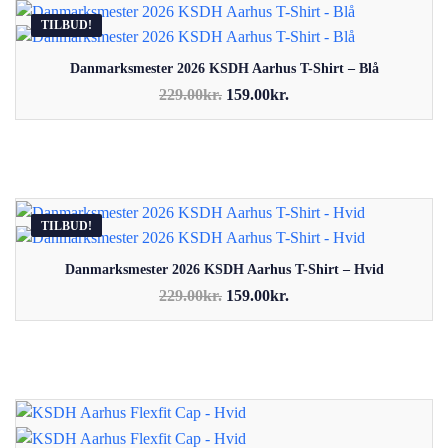
TILBUD!
Danmarksmester 2026 KSDH Aarhus T-Shirt – Blå
Den
Den
229.00
kr.
159.00
kr.
oprindelige
aktuelle
Dette vare har flere varianter. Mulighederne kan vælges på
pris
pris
varesiden
var:
er:
229.00kr..
159.00kr..
TILBUD!
Danmarksmester 2026 KSDH Aarhus T-Shirt – Hvid
Den
Den
229.00
kr.
159.00
kr.
oprindelige
aktuelle
Dette vare har flere varianter. Mulighederne kan vælges på
pris
pris
varesiden
var:
er:
229.00kr..
159.00kr..