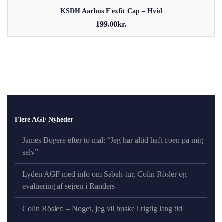
KSDH Aarhus Flexfit Cap – Hvid
199.00
kr.
Dette vare har flere varianter. Mulighederne kan vælges på
varesiden
Flere AGF Nyheder
James Bogere efter to mål: “Jeg har altid haft troen på mig
selv”
Lyden AGF med info om Sabah-tur, Colin Rösler og
evaluering af sejren i Randers
Colin Rösler: – Noget, jeg vil huske i rigtig lang tid