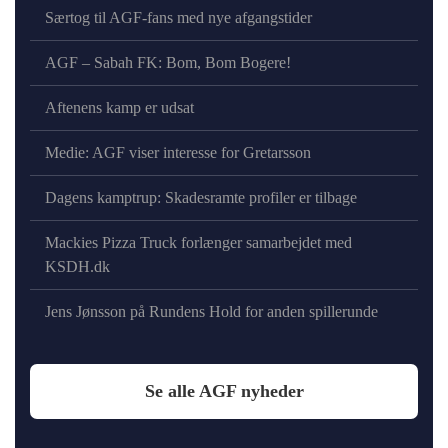
Særtog til AGF-fans med nye afgangstider
AGF – Sabah FK: Bom, Bom Bogere!
Aftenens kamp er udsat
Medie: AGF viser interesse for Gretarsson
Dagens kamptrup: Skadesramte profiler er tilbage
Mackies Pizza Truck forlænger samarbejdet med
KSDH.dk
Jens Jønsson på Rundens Hold for anden spillerunde
Se alle AGF nyheder