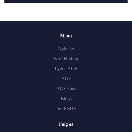
Menu
Nyheder
KSDH Shop
Lyden AGF
AGF
AGF Fans
Blogs
Om KSDH
Følg os