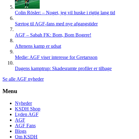
Colin Rösler: – Noget, jeg vil huske i rigtig lang tid
Særtog til AGF-fans med nye afgangstider
AGF – Sabah FK: Bom, Bom Bogere!
Aftenens kamp er udsat
Medie: AGF viser interesse for Gretarsson
Dagens kamptrup: Skadesramte profiler er tilbage
Se alle AGF nyheder
Menu
Nyheder
KSDH Shop
Lyden AGF
AGF
AGF Fans
Blogs
Om KSDH