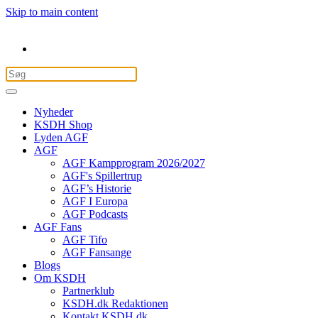
Skip to main content
Nyheder
KSDH Shop
Lyden AGF
AGF
AGF Kampprogram 2026/2027
AGF's Spillertrup
AGF’s Historie
AGF I Europa
AGF Podcasts
AGF Fans
AGF Tifo
AGF Fansange
Blogs
Om KSDH
Partnerklub
KSDH.dk Redaktionen
Kontakt KSDH.dk