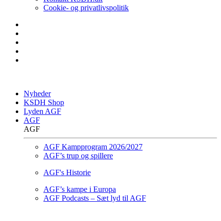
Cookie- og privatlivspolitik
Nyheder
KSDH Shop
Lyden AGF
AGF
AGF
AGF Kampprogram 2026/2027
AGF’s trup og spillere
AGF's Historie
AGF’s kampe i Europa
AGF Podcasts – Sæt lyd til AGF