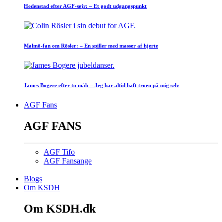
Hedenstad efter AGF-sejr: – Et godt udgangspunkt
Malmö-fan om Rösler: – En spiller med masser af hjerte
James Bogere efter to mål: – Jeg har altid haft troen på mig selv
AGF Fans
AGF FANS
AGF Tifo
AGF Fansange
Blogs
Om KSDH
Om KSDH.dk