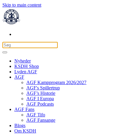
Skip to main content
Nyheder
KSDH Shop
Lyden AGF
AGF
AGF Kampprogram 2026/2027
AGF's Spillertrup
AGF’s Historie
AGF I Europa
AGF Podcasts
AGF Fans
AGF Tifo
AGF Fansange
Blogs
Om KSDH