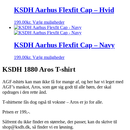
KSDH Aarhus Flexfit Cap – Hvid
Dette
199.00
kr.
Vælg muligheder
vare
har
flere
varianter.
KSDH Aarhus Flexfit Cap – Navy
Mulighederne
kan
Dette
199.00
kr.
Vælg muligheder
vælges
vare
på
har
KSDH 1880 Aros T-shirt
varesiden
flere
varianter.
AGF-tshirts kan man ikke få for mange af, og her har vi leget med
Mulighederne
AGF’s maskot, Aros, som gør sig godt til alle børn, der skal
kan
opdrages i den rette ånd.
vælges
på
T-shirtsene fås dog også til voksne – Aros er jo for alle.
varesiden
Prisen er 199,-.
Såfremt du ikke finder en størrelse, der passer, kan du skrive til
shop@ksdh.dk, så finder vi en løsning.