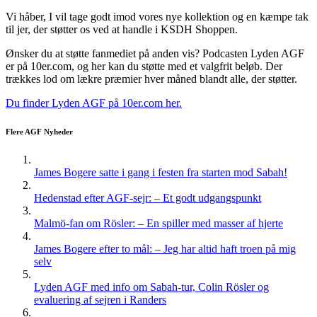
Vi håber, I vil tage godt imod vores nye kollektion og en kæmpe tak
til jer, der støtter os ved at handle i KSDH Shoppen.
Ønsker du at støtte fanmediet på anden vis? Podcasten Lyden AGF
er på 10er.com, og her kan du støtte med et valgfrit beløb. Der
trækkes lod om lækre præmier hver måned blandt alle, der støtter.
Du finder Lyden AGF på 10er.com her.
Flere AGF Nyheder
James Bogere satte i gang i festen fra starten mod Sabah!
Hedenstad efter AGF-sejr: – Et godt udgangspunkt
Malmö-fan om Rösler: – En spiller med masser af hjerte
James Bogere efter to mål: – Jeg har altid haft troen på mig
selv
Lyden AGF med info om Sabah-tur, Colin Rösler og
evaluering af sejren i Randers