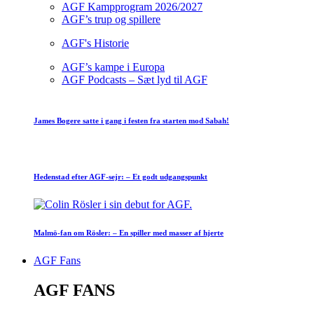
AGF Kampprogram 2026/2027
AGF’s trup og spillere
AGF's Historie
AGF’s kampe i Europa
AGF Podcasts – Sæt lyd til AGF
James Bogere satte i gang i festen fra starten mod Sabah!
Hedenstad efter AGF-sejr: – Et godt udgangspunkt
Malmö-fan om Rösler: – En spiller med masser af hjerte
AGF Fans
AGF FANS