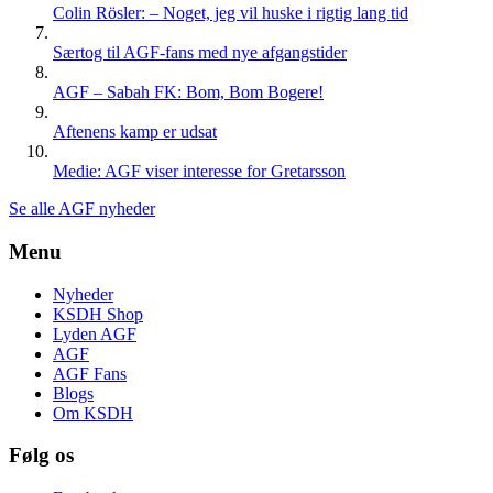
Colin Rösler: – Noget, jeg vil huske i rigtig lang tid
Særtog til AGF-fans med nye afgangstider
AGF – Sabah FK: Bom, Bom Bogere!
Aftenens kamp er udsat
Medie: AGF viser interesse for Gretarsson
Se alle AGF nyheder
Menu
Nyheder
KSDH Shop
Lyden AGF
AGF
AGF Fans
Blogs
Om KSDH
Følg os