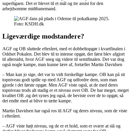
superligaen. Det er blevet til et mål og tre assist for den
arbejdsomme midtbanemand.
Foto: KSDH.dk
Ligeværdige modstandere?
AGF og OB sluttede efteråret, med et dobbeltopgør i kvartfinalen i
Oddset Pokalen. Det blev til to intense opgør, der først blev afgjort
til allersidst, hvor AGF sneg sig videre til semifinalen. Det var dog
også nogle kampe, man kunne lære af, fortæller Martin Davidsen
– Man kan jo sige, det var to vidt forskellige kampe. OB kan på sit
topniveau godt spille op med AGF og udfordre dem, som man
gjorde i det første opgør. Men AGF viste også, at de med deres
topniveau trods alt stadig er et niveau over OB. De har meget, meget
kvalitet OB ,og det synes jeg også, de beviste over de to opgør, så
det endte med at blive to tætte kampe.
Martin Davidsen har også ros til AGF og deres niveau, som de viste
i efteråret.
– AGF viste højt niveau, og de er et hold, som er svære at slå og