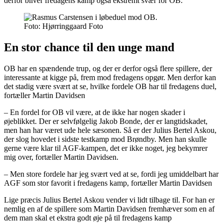
derfor bliver fredagens kamp også ekstremt svær for OB.
Foto: Hjørringgaard Foto
En stor chance til den unge mand
OB har en spændende trup, og der er derfor også flere spillere, der
interessante at kigge på, frem mod fredagens opgør. Men derfor kan
det stadig være svært at se, hvilke fordele OB har til fredagens duel,
fortæller Martin Davidsen
– En fordel for OB vil være, at de ikke har nogen skader i
øjeblikket. Der er selvfølgelig Jakob Bonde, der er langtidskadet,
men han har været ude hele sæsonen. Så er der Julius Bertel Askou,
der slog hovedet i sidste testkamp mod Brøndby. Men han skulle
gerne være klar til AGF-kampen, det er ikke noget, jeg bekymrer
mig over, fortæller Martin Davidsen.
– Men store fordele har jeg svært ved at se, fordi jeg umiddelbart har
AGF som stor favorit i fredagens kamp, fortæller Martin Davidsen
Lige præcis Julius Bertel Askou vender vi lidt tilbage til. For han er
nemlig en af de spillere som Martin Davidsen fremhæver som en af
dem man skal et ekstra godt øje på til fredagens kamp