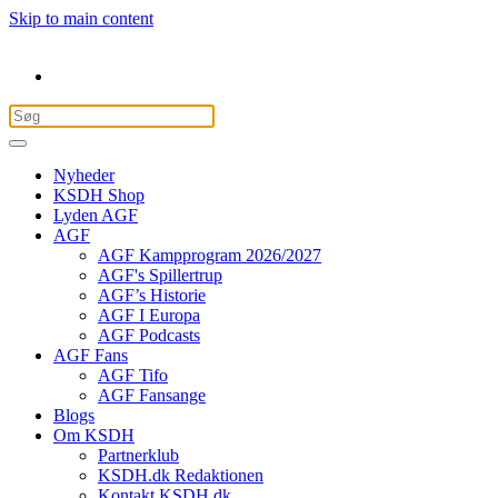
Skip to main content
Nyheder
KSDH Shop
Lyden AGF
AGF
AGF Kampprogram 2026/2027
AGF's Spillertrup
AGF’s Historie
AGF I Europa
AGF Podcasts
AGF Fans
AGF Tifo
AGF Fansange
Blogs
Om KSDH
Partnerklub
KSDH.dk Redaktionen
Kontakt KSDH.dk