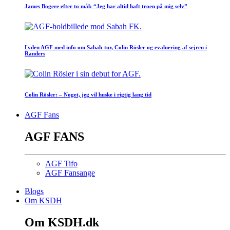
James Bogere efter to mål: “Jeg har altid haft troen på mig selv”
Lyden AGF med info om Sabah-tur, Colin Rösler og evaluering af sejren i
Randers
Colin Rösler: – Noget, jeg vil huske i rigtig lang tid
AGF Fans
AGF FANS
AGF Tifo
AGF Fansange
Blogs
Om KSDH
Om KSDH.dk