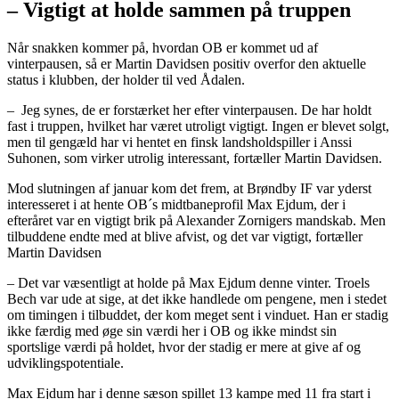
– Vigtigt at holde sammen på truppen
Når snakken kommer på, hvordan OB er kommet ud af
vinterpausen, så er Martin Davidsen positiv overfor den aktuelle
status i klubben, der holder til ved Ådalen.
– Jeg synes, de er forstærket her efter vinterpausen. De har holdt
fast i truppen, hvilket har været utroligt vigtigt. Ingen er blevet solgt,
men til gengæld har vi hentet en finsk landsholdspiller i Anssi
Suhonen, som virker utrolig interessant, fortæller Martin Davidsen.
Mod slutningen af januar kom det frem, at Brøndby IF var yderst
interesseret i at hente OB´s midtbaneprofil Max Ejdum, der i
efteråret var en vigtigt brik på Alexander Zornigers mandskab. Men
tilbuddene endte med at blive afvist, og det var vigtigt, fortæller
Martin Davidsen
– Det var væsentligt at holde på Max Ejdum denne vinter. Troels
Bech var ude at sige, at det ikke handlede om pengene, men i stedet
om timingen i tilbuddet, der kom meget sent i vinduet. Han er stadig
ikke færdig med øge sin værdi her i OB og ikke mindst sin
sportslige værdi på holdet, hvor der stadig er mere at give af og
udviklingspotentiale.
Max Ejdum har i denne sæson spillet 13 kampe med 11 fra start i