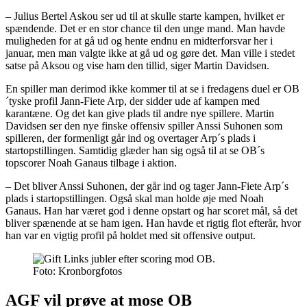
– Julius Bertel Askou ser ud til at skulle starte kampen, hvilket er
spændende. Det er en stor chance til den unge mand. Man havde
muligheden for at gå ud og hente endnu en midterforsvar her i
januar, men man valgte ikke at gå ud og gøre det. Man ville i stedet
satse på Aksou og vise ham den tillid, siger Martin Davidsen.
En spiller man derimod ikke kommer til at se i fredagens duel er OB
´tyske profil Jann-Fiete Arp, der sidder ude af kampen med
karantæne. Og det kan give plads til andre nye spillere. Martin
Davidsen ser den nye finske offensiv spiller Anssi Suhonen som
spilleren, der formenligt går ind og overtager Arp´s plads i
startopstillingen. Samtidig glæder han sig også til at se OB´s
topscorer Noah Ganaus tilbage i aktion.
– Det bliver Anssi Suhonen, der går ind og tager Jann-Fiete Arp´s
plads i startopstillingen. Også skal man holde øje med Noah
Ganaus. Han har været god i denne opstart og har scoret mål, så det
bliver spænende at se ham igen. Han havde et rigtig flot efterår, hvor
han var en vigtig profil på holdet med sit offensive output.
Foto: Kronborgfotos
AGF vil prøve at mose OB