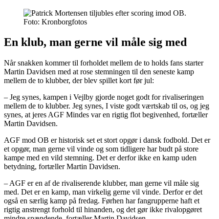
Foto: Kronborgfotos
En klub, man gerne vil måle sig med
Når snakken kommer til forholdet mellem de to holds fans starter
Martin Davidsen med at rose stemningen til den seneste kamp
mellem de to klubber, der blev spillet kort før jul:
– Jeg synes, kampen i Vejlby gjorde noget godt for rivaliseringen
mellem de to klubber. Jeg synes, I viste godt værtskab til os, og jeg
synes, at jeres AGF Mindes var en rigtig flot begivenhed, fortæller
Martin Davidsen.
AGF mod OB er historisk set et stort opgør i dansk fodbold. Det er
et opgør, man gerne vil vinde og som tidligere har budt på store
kampe med en vild stemning. Det er derfor ikke en kamp uden
betydning, fortæller Martin Davidsen.
– AGF er en af de rivaliserende klubber, man gerne vil måle sig
med. Det er en kamp, man virkelig gerne vil vinde. Derfor er det
også en særlig kamp på fredag. Førhen har fangrupperne haft et
rigtig anstrengt forhold til hinanden, og det gør ikke rivalopgøret
mindre spændende, fortæller Martin Davidsen.