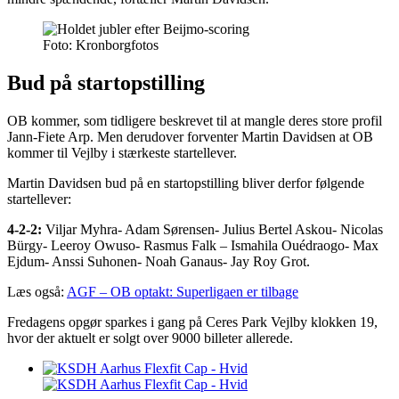
Foto: Kronborgfotos
Bud på startopstilling
OB kommer, som tidligere beskrevet til at mangle deres store profil
Jann-Fiete Arp. Men derudover forventer Martin Davidsen at OB
kommer til Vejlby i stærkeste startellever.
Martin Davidsen bud på en startopstilling bliver derfor følgende
startellever:
4-2-2:
Viljar Myhra- Adam Sørensen- Julius Bertel Askou- Nicolas
Bürgy- Leeroy Owuso- Rasmus Falk – Ismahila Ouédraogo- Max
Ejdum- Anssi Suhonen- Noah Ganaus- Jay Roy Grot.
Læs også:
AGF – OB optakt: Superligaen er tilbage
Fredagens opgør sparkes i gang på Ceres Park Vejlby klokken 19,
hvor der aktuelt er solgt over 9000 billeter allerede.