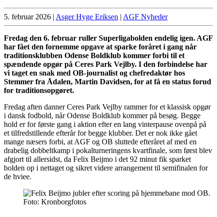
5. februar 2026
|
Asger Hyge Eriksen
|
AGF Nyheder
Fredag den 6. februar ruller Superligabolden endelig igen. AGF
har fået den fornemme opgave at sparke foråret i gang når
traditionsklubben Odense Boldklub kommer forbi til et
spændende opgør på Ceres Park Vejlby. I den forbindelse har
vi taget en snak med OB-journalist og chefredaktør hos
Stemmer fra Ådalen, Martin Davidsen, for at få en status forud
for traditionsopgøret.
Fredag aften danner Ceres Park Vejlby rammer for et klassisk opgør
i dansk fodbold, når Odense Boldklub kommer på besøg. Begge
hold er for første gang i aktion efter en lang vinterpause ovenpå på
et tilfredstillende efterår for begge klubber. Det er nok ikke gået
mange næsers forbi, at AGF og OB sluttede efteråret af med en
drabelig dobbeltkamp i pokalturneringens kvartfinale, som først blev
afgjort til allersidst, da Felix Beijmo i det 92 minut fik sparket
bolden op i nettaget og sikret videre arrangement til semifinalen for
de hviee.
Foto: Kronborgfotos