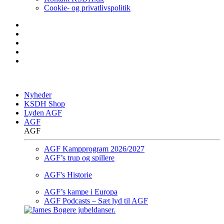
Cookie- og privatlivspolitik
Nyheder
KSDH Shop
Lyden AGF
AGF
AGF
AGF Kampprogram 2026/2027
AGF’s trup og spillere
AGF's Historie
AGF’s kampe i Europa
AGF Podcasts – Sæt lyd til AGF