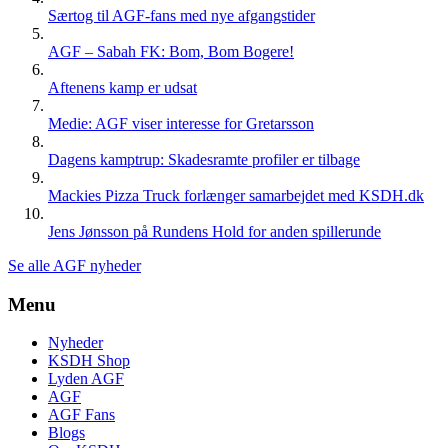
Særtog til AGF-fans med nye afgangstider
AGF – Sabah FK: Bom, Bom Bogere!
Aftenens kamp er udsat
Medie: AGF viser interesse for Gretarsson
Dagens kamptrup: Skadesramte profiler er tilbage
Mackies Pizza Truck forlænger samarbejdet med KSDH.dk
Jens Jønsson på Rundens Hold for anden spillerunde
Se alle AGF nyheder
Menu
Nyheder
KSDH Shop
Lyden AGF
AGF
AGF Fans
Blogs