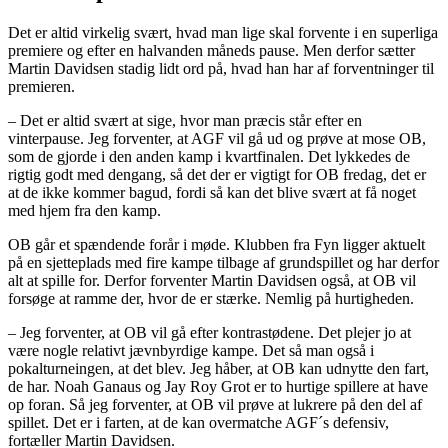
Det er altid virkelig svært, hvad man lige skal forvente i en superliga
premiere og efter en halvanden måneds pause. Men derfor sætter
Martin Davidsen stadig lidt ord på, hvad han har af forventninger til
premieren.
– Det er altid svært at sige, hvor man præcis står efter en
vinterpause. Jeg forventer, at AGF vil gå ud og prøve at mose OB,
som de gjorde i den anden kamp i kvartfinalen. Det lykkedes de
rigtig godt med dengang, så det der er vigtigt for OB fredag, det er
at de ikke kommer bagud, fordi så kan det blive svært at få noget
med hjem fra den kamp.
OB går et spændende forår i møde. Klubben fra Fyn ligger aktuelt
på en sjetteplads med fire kampe tilbage af grundspillet og har derfor
alt at spille for. Derfor forventer Martin Davidsen også, at OB vil
forsøge at ramme der, hvor de er stærke. Nemlig på hurtigheden.
– Jeg forventer, at OB vil gå efter kontrastødene. Det plejer jo at
være nogle relativt jævnbyrdige kampe. Det så man også i
pokalturneingen, at det blev. Jeg håber, at OB kan udnytte den fart,
de har. Noah Ganaus og Jay Roy Grot er to hurtige spillere at have
op foran. Så jeg forventer, at OB vil prøve at lukrere på den del af
spillet. Det er i farten, at de kan overmatche AGF´s defensiv,
fortæller Martin Davidsen.