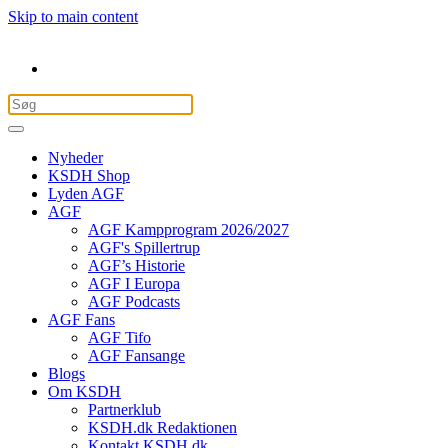
Skip to main content
Nyheder
KSDH Shop
Lyden AGF
AGF
AGF Kampprogram 2026/2027
AGF's Spillertrup
AGF’s Historie
AGF I Europa
AGF Podcasts
AGF Fans
AGF Tifo
AGF Fansange
Blogs
Om KSDH
Partnerklub
KSDH.dk Redaktionen
Kontakt KSDH.dk