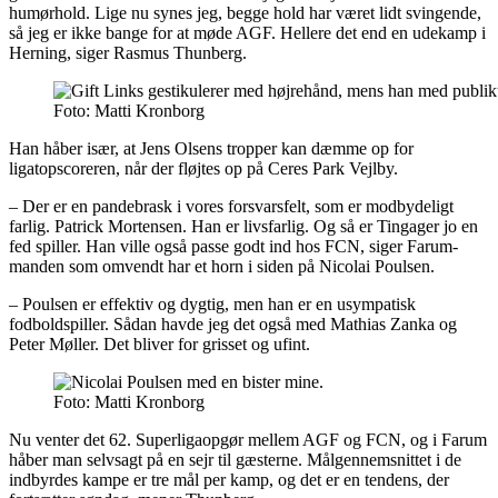
humørhold. Lige nu synes jeg, begge hold har været lidt svingende,
så jeg er ikke bange for at møde AGF. Hellere det end en udekamp i
Herning, siger Rasmus Thunberg.
Foto: Matti Kronborg
Han håber især, at Jens Olsens tropper kan dæmme op for
ligatopscoreren, når der fløjtes op på Ceres Park Vejlby.
– Der er en pandebrask i vores forsvarsfelt, som er modbydeligt
farlig. Patrick Mortensen. Han er livsfarlig. Og så er Tingager jo en
fed spiller. Han ville også passe godt ind hos FCN, siger Farum-
manden som omvendt har et horn i siden på Nicolai Poulsen.
– Poulsen er effektiv og dygtig, men han er en usympatisk
fodboldspiller. Sådan havde jeg det også med Mathias Zanka og
Peter Møller. Det bliver for grisset og ufint.
Foto: Matti Kronborg
Nu venter det 62. Superligaopgør mellem AGF og FCN, og i Farum
håber man selvsagt på en sejr til gæsterne. Målgennemsnittet i de
indbyrdes kampe er tre mål per kamp, og det er en tendens, der