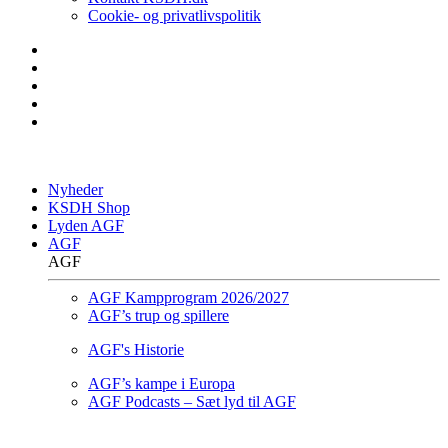
Cookie- og privatlivspolitik
Nyheder
KSDH Shop
Lyden AGF
AGF
AGF
AGF Kampprogram 2026/2027
AGF’s trup og spillere
AGF's Historie
AGF’s kampe i Europa
AGF Podcasts – Sæt lyd til AGF