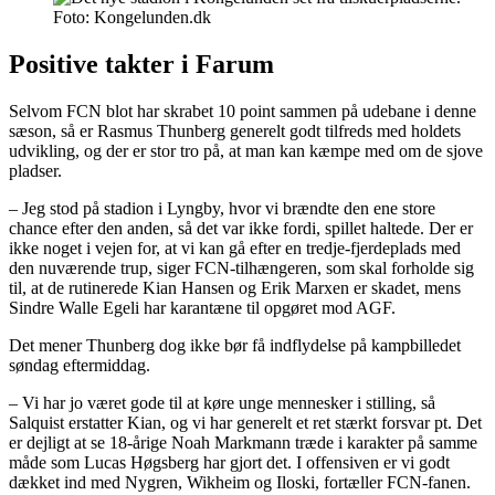
Foto: Kongelunden.dk
Positive takter i Farum
Selvom FCN blot har skrabet 10 point sammen på udebane i denne
sæson, så er Rasmus Thunberg generelt godt tilfreds med holdets
udvikling, og der er stor tro på, at man kan kæmpe med om de sjove
pladser.
– Jeg stod på stadion i Lyngby, hvor vi brændte den ene store
chance efter den anden, så det var ikke fordi, spillet haltede. Der er
ikke noget i vejen for, at vi kan gå efter en tredje-fjerdeplads med
den nuværende trup, siger FCN-tilhængeren, som skal forholde sig
til, at de rutinerede Kian Hansen og Erik Marxen er skadet, mens
Sindre Walle Egeli har karantæne til opgøret mod AGF.
Det mener Thunberg dog ikke bør få indflydelse på kampbilledet
søndag eftermiddag.
– Vi har jo været gode til at køre unge mennesker i stilling, så
Salquist erstatter Kian, og vi har generelt et ret stærkt forsvar pt. Det
er dejligt at se 18-årige Noah Markmann træde i karakter på samme
måde som Lucas Høgsberg har gjort det. I offensiven er vi godt
dækket ind med Nygren, Wikheim og Iloski, fortæller FCN-fanen.