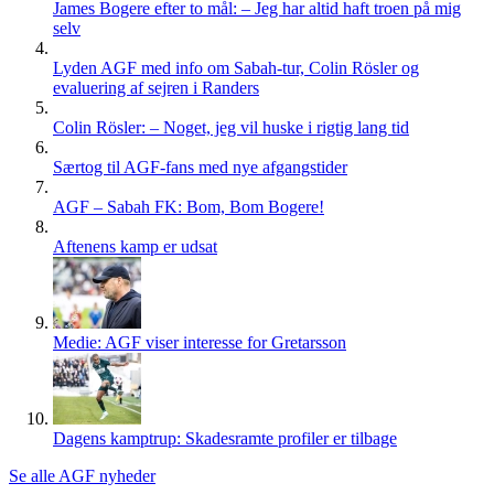
James Bogere efter to mål: – Jeg har altid haft troen på mig
selv
Lyden AGF med info om Sabah-tur, Colin Rösler og
evaluering af sejren i Randers
Colin Rösler: – Noget, jeg vil huske i rigtig lang tid
Særtog til AGF-fans med nye afgangstider
AGF – Sabah FK: Bom, Bom Bogere!
Aftenens kamp er udsat
Medie: AGF viser interesse for Gretarsson
Dagens kamptrup: Skadesramte profiler er tilbage
Se alle AGF nyheder