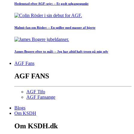
Hedenstad efter AGF-sejr: – Et godt udgangspunkt
Malmö-fan om Rösler: – En spiller med masser af hjerte
James Bogere efter to mål: – Jeg har altid haft troen på mig selv
AGF Fans
AGF FANS
AGF Tifo
AGF Fansange
Blogs
Om KSDH
Om KSDH.dk