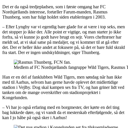
Det er da også tredjepladsen, som i første omgang har FC
Nordsjællands interesse, fortæller Farum-manden, Rasmus
Thunberg, som har fulgt holdet siden etableringen i 2003.
– Efter Lyngby var vi egentlig bare glade for at være i top seks, men
det stopper jo ikke der. Alle point er vigtige, og man starter jo ikke
forfra, så vi kunne jo godt have brugt en sejr. Vores cheftræner har
meldt ud, at vi skal satse på medaljer, og vi kommer til at gå efter
det. Der er heller ikke andet at fokusere på, så det er bare fuld skrald
fra start. Der er ingen undskyldninger, siger Thunberg.
Medlem af FC Nordsjællands fangruppe Wild Tigers, Rasmus T
Han er en del af fanklubben Wild Tigers, men søndag når han ikke
med til Aarhus, selvom han gerne havde oplevet det midlertidige
stadion i Vejlby. Dog skal kampen ses fra TV, og han griner lidt ved
tanken om de mange overskrifter om stadionprojektet i
Kongelunden.
– Vi har jo også erfaring med en borgmester, der kørte en del ting
bag lukkede døre, og vi vandt da et mesterskab efterfølgende, så det
kan I jo håbe på også sker i Aarhus!