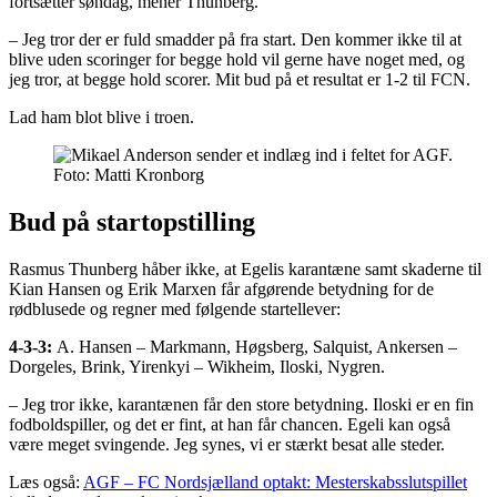
fortsætter søndag, mener Thunberg.
– Jeg tror der er fuld smadder på fra start. Den kommer ikke til at
blive uden scoringer for begge hold vil gerne have noget med, og
jeg tror, at begge hold scorer. Mit bud på et resultat er 1-2 til FCN.
Lad ham blot blive i troen.
Foto: Matti Kronborg
Bud på startopstilling
Rasmus Thunberg håber ikke, at Egelis karantæne samt skaderne til
Kian Hansen og Erik Marxen får afgørende betydning for de
rødblusede og regner med følgende startellever:
4-3-3:
A. Hansen – Markmann, Høgsberg, Salquist, Ankersen –
Dorgeles, Brink, Yirenkyi – Wikheim, Iloski, Nygren.
– Jeg tror ikke, karantænen får den store betydning. Iloski er en fin
fodboldspiller, og det er fint, at han får chancen. Egeli kan også
være meget svingende. Jeg synes, vi er stærkt besat alle steder.
Læs også:
AGF – FC Nordsjælland optakt: Mesterskabsslutspillet