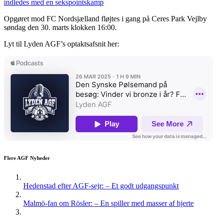
indledes med en sekspointskamp
Opgøret mod FC Nordsjælland fløjtes i gang på Ceres Park Vejlby
søndag den 30. marts klokken 16:00.
Lyt til Lyden AGF’s optaktsafsnit her:
Flere AGF Nyheder
Hedenstad efter AGF-sejr: – Et godt udgangspunkt
Malmö-fan om Rösler: – En spiller med masser af hjerte