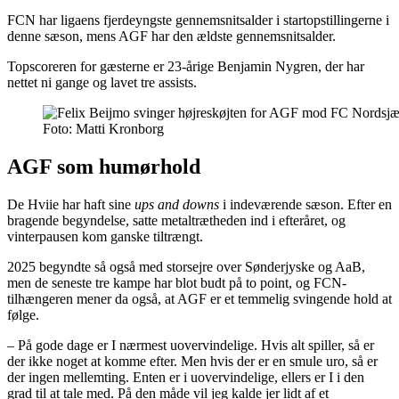
FCN har ligaens fjerdeyngste gennemsnitsalder i startopstillingerne i
denne sæson, mens AGF har den ældste gennemsnitsalder.
Topscoreren for gæsterne er 23-årige Benjamin Nygren, der har
nettet ni gange og lavet tre assists.
Foto: Matti Kronborg
AGF som humørhold
De Hviie har haft sine
ups and downs
i indeværende sæson. Efter en
bragende begyndelse, satte metaltrætheden ind i efteråret, og
vinterpausen kom ganske tiltrængt.
2025 begyndte så også med storsejre over Sønderjyske og AaB,
men de seneste tre kampe har blot budt på to point, og FCN-
tilhængeren mener da også, at AGF er et temmelig svingende hold at
følge.
– På gode dage er I nærmest uovervindelige. Hvis alt spiller, så er
der ikke noget at komme efter. Men hvis der er en smule uro, så er
der ingen mellemting. Enten er i uovervindelige, ellers er I i den
grad til at tale med. På den måde vil jeg kalde jer lidt af et