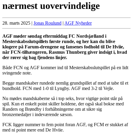
nærmest uovervindelige
28. marts 2025
|
Jonas Roulund
|
AGF Nyheder
AGF møder søndag eftermiddag FC Nordsjælland i
Mesterskabsslutspillets første runde, og her kan du blive
klogere på Farum-drengene og fansenes fodhold til De Hviie,
når FCN-tilhængeren, Rasmus Thunberg giver indsigt i, hvad
der rører sig bag fjendens linjer.
Både FCN og AGF kommer ind til Mesterskabsslutspillet på en lidt
svingende note.
Begge mandskaber rundede nemlig grundspillet af med at tabe til et
bundhold. FCN med 1-0 til Lyngby. AGF med 3-2 til Vejle.
Nu mødes mandskaberne så i top seks, hvor vigtige point står på
spil. Kun et enkelt point skiller holdene, der også skal bokse med
Randers og Brøndby i forhåbningerne om at sikre sig
bronzemedaljer i indeværende sæson.
FCK ligger nummer to fem point foran AGF, og FCM er stukket af
med ni point mere end De Hviie.