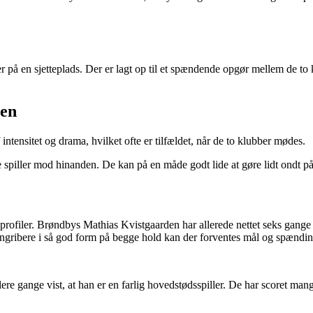
r på en sjetteplads. Der er lagt op til et spændende opgør mellem de to 
nen
ensitet og drama, hvilket ofte er tilfældet, når de to klubber mødes.
e spiller mod hinanden. De kan på en måde godt lide at gøre lidt ondt på
rofiler. Brøndbys Mathias Kvistgaarden har allerede nettet seks gange
gribere i så god form på begge hold kan der forventes mål og spændin
ere gange vist, at han er en farlig hovedstødsspiller. De har scoret man