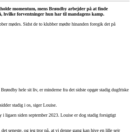
astholde momentum, mens Brøndby arbejder på at finde
 på, hvilke forventninger hun har til mandagens kamp.
ber mødes. Sidst de to klubber mødte hinanden foregik det på
røndby hele sit liv, er minderne fra det sidste opgør stadig dugfriske
dder stadig i os, siger Louise.
 i ligaen siden september 2023. Louise er dog stadig forsigtigt
et seneste, og jeg tror på, at vi denne gang kan hive en lille sejr