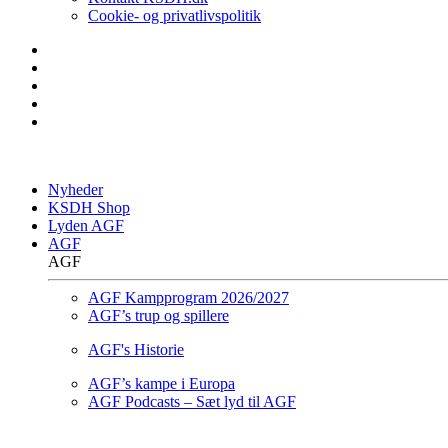
Cookie- og privatlivspolitik
Nyheder
KSDH Shop
Lyden AGF
AGF
AGF
AGF Kampprogram 2026/2027
AGF’s trup og spillere
AGF's Historie
AGF’s kampe i Europa
AGF Podcasts – Sæt lyd til AGF