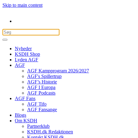
Skip to main content
Nyheder
KSDH Shop
Lyden AGF
AGF
AGF Kampprogram 2026/2027
AGF's Spillertrup
AGF’s Historie
AGF I Europa
AGF Podcasts
AGF Fans
AGF Tifo
AGF Fansange
Blogs
Om KSDH
Partnerklub
KSDH.dk Redaktionen
Kontakt KSDH.dk