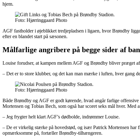
hjem.
Foto: Hjørringgaard Photo
AGF fastholder i øjeblikket tredjepladsen i ligaen, hvor Brøndby ligge
efter en blandet start på sæsonen.
Målfarlige angribere på begge sider af ba
Louise forudser, at kampen mellem AGF og Brøndby bliver præget af int
– Det er to store klubber, og det kan man mærke i luften, hver gang d
Foto: Hjørringgaard Photo
Både Brøndby og AGF er godt kørende, hvad angår farlige offensive p
Mortensen og Tobias Bech, som også har scoret seks mål hver. Med an
– Jeg frygter helt klart AGF’s dødbolde, indrømmer Louise.
– De er virkelig stærke på hovedstød, og især Patrick Mortensen har fl
opmærksomme på, fortæller Brøndby-tilhængeren.