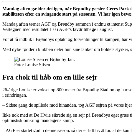
Mandag aften gælder det igen, når Brøndby gæster Ceres Park t
stabiliteten efter en svingende start på sæsonen. Vi har igen bev
Mandag aften tørner AGF og Brøndby sammen i endnu et intenst Superl
Vestegnen med resultatet 1-0 i AGF’s favør tilbage i august.
For at få indblik i Brøndbys optakt og forventninger til kampen, har v
Med dybe rødder i klubben deler hun sine tanker om holdets styrker
Foto: Louise Stisen
Fra chok til håb om en lille sejr
26-årige Louise er vokset op 800 meter fra Brøndby Stadion og har selv
i erindringen.
– Sidste gang de spillede mod hinanden, tog AGF sejren på vores hjem
Ikke nok med at De Hviie sikrede sig en sejr på Brøndbys eget græs ti
optimistisk omkring mandagens kamp.
– AGF er startet godt i denne sæson, så der er lidt frygt for, at de kan