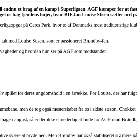
il endnu et brag af en kamp i Superligaen. AGF kæmper for at f
æget os bag fjendens linjer, hvor BIF-fan Louise Stisen sætter ord
igaopgør på Ceres Park, hvor to af Danmarks mest traditionsrige klub
i talt med Louise Stisen, som er passioneret Brøndby-fan.
, svagheder og hvordan hun ser på AGF som modstander.
 spillet for deres ungdomshold i en årrække. For Louise, der har fulgt B
mebane, men de tog også mesterskabet fra os i sidste sæson. Chokket si
lbage i august, så er der ikke et nederlag at finde for AGF mod Brøndby
 blive svære at bryde ned. Men Brøndby har også stabiliseret sig mere på d