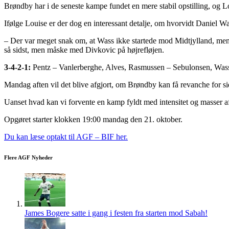
Brøndby har i de seneste kampe fundet en mere stabil opstilling, og Lo
Ifølge Louise er der dog en interessant detalje, om hvorvidt Daniel Wass
– Der var meget snak om, at Wass ikke startede mod Midtjylland, men da
så sidst, men måske med Divkovic på højrefløjen.
3-4-2-1:
Pentz – Vanlerberghe, Alves, Rasmussen – Sebulonsen, Wass,
Mandag aften vil det blive afgjort, om Brøndby kan få revanche for s
Uanset hvad kan vi forvente en kamp fyldt med intensitet og masser a
Opgøret starter klokken 19:00 mandag den 21. oktober.
Du kan læse optakt til AGF – BIF her.
Flere AGF Nyheder
James Bogere satte i gang i festen fra starten mod Sabah!