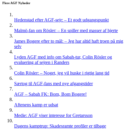
Flere AGF Nyheder
Hedenstad efter AGF-sejr: – Et godt udgangspunkt
Malmö-fan om Rösler: – En spiller med masser af hjerte
James Bogere efter to mål: – Jeg har altid haft troen på mig
selv
Lyden AGF med info om Sabah-tur, Colin Rösler og
evaluering af sejren i Randers
Colin Rösler: – Noget, jeg vil huske i rigtig lang tid
Særtog til AGF-fans med nye afgangstider
AGF – Sabah FK: Bom, Bom Bogere!
Aftenens kamp er udsat
Medie: AGF viser interesse for Gretarsson
Dagens kamptrup: Skadesramte profiler er tilbage