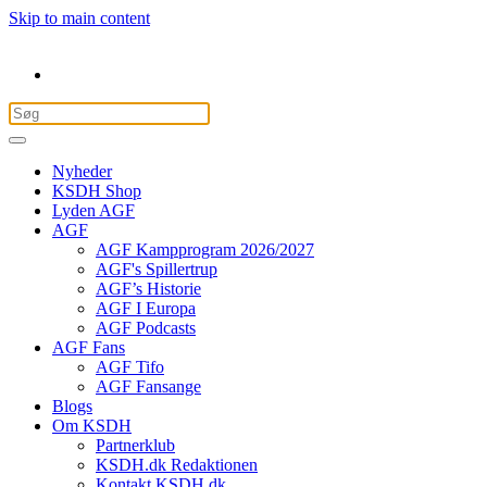
Skip to main content
Nyheder
KSDH Shop
Lyden AGF
AGF
AGF Kampprogram 2026/2027
AGF's Spillertrup
AGF’s Historie
AGF I Europa
AGF Podcasts
AGF Fans
AGF Tifo
AGF Fansange
Blogs
Om KSDH
Partnerklub
KSDH.dk Redaktionen
Kontakt KSDH.dk