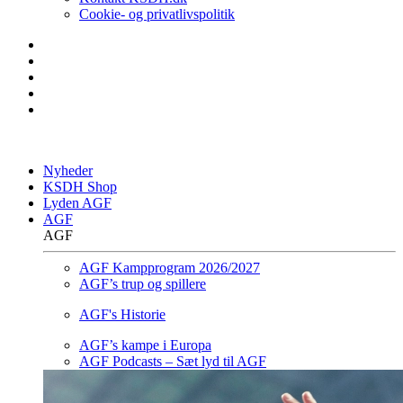
Cookie- og privatlivspolitik
Nyheder
KSDH Shop
Lyden AGF
AGF
AGF
AGF Kampprogram 2026/2027
AGF’s trup og spillere
AGF's Historie
AGF’s kampe i Europa
AGF Podcasts – Sæt lyd til AGF