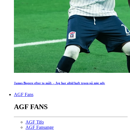
James Bogere efter to mål: – Jeg har altid haft troen på mig selv
AGF Fans
AGF FANS
AGF Tifo
AGF Fansange