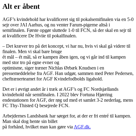
Alt er åbent
AGF’s kvindehold har kvalificeret sig til pokalsemifinalen via en 5-0
sejr over JAI Aarhus, og nu venter Farum-pigerne altså i
semifinalen. Første opgør sluttede 1-0 til FCN, så der skal en sejr til
at kvalificere De Hviie til pokalfinalen.
– Det kræver tro på det koncept, vi har nu, hvis vi skal gå videre til
finalen. Men vi skal bare bruge
ét mål – ét mål, så er kampen åben igen, og vi går ind til kampen
med stor tro på egne evner og
optimisme, siger træner Nichlas Ørbæk Knudsen i en
pressemeddelelse fra AGF. Han udgør, sammen med Peter Pedersen,
cheftrænerteamet for AGF Kvindefodbolds ligahold.
Det er i øvrigt andet år i træk at AGF’s og FC Nordsjællands
kvindehold når semifinalen. I 2022 blev Fortuna Hjørring
endestationen for AGF, der røg ud med et samlet 3-2 nederlag, mens
FC Thy-Thisted Q besejrede FCN.
Arbejdernes Landsbank har sørget for, at der er fri entré til kampen.
Man skal dog hente sin billet
på forhånd, hvilket man kan gøre via
AGF.dk.