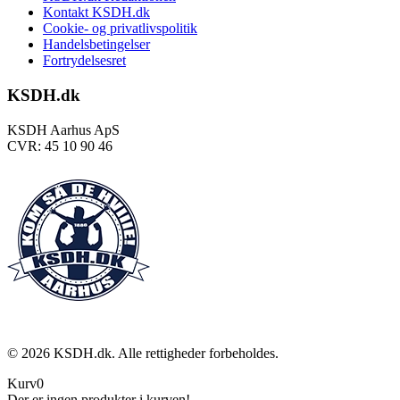
Kontakt KSDH.dk
Cookie- og privatlivspolitik
Handelsbetingelser
Fortrydelsesret
KSDH.dk
KSDH Aarhus ApS
CVR: 45 10 90 46
©
2026
KSDH.dk. Alle rettigheder forbeholdes.
Kurv
0
Der er ingen produkter i kurven!