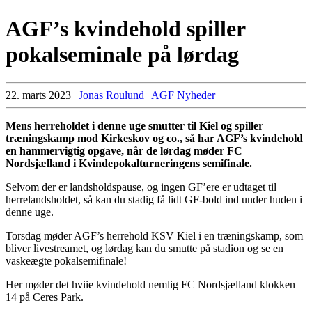
AGF’s kvindehold spiller
pokalseminale på lørdag
22. marts 2023
|
Jonas Roulund
|
AGF Nyheder
Mens herreholdet i denne uge smutter til Kiel og spiller
træningskamp mod Kirkeskov og co., så har AGF’s kvindehold
en hammervigtig opgave, når de lørdag møder FC
Nordsjælland i Kvindepokalturneringens semifinale.
Selvom der er landsholdspause, og ingen GF’ere er udtaget til
herrelandsholdet, så kan du stadig få lidt GF-bold ind under huden i
denne uge.
Torsdag møder AGF’s herrehold KSV Kiel i en træningskamp, som
bliver livestreamet, og lørdag kan du smutte på stadion og se en
vaskeægte pokalsemifinale!
Her møder det hviie kvindehold nemlig FC Nordsjælland klokken
14 på Ceres Park.