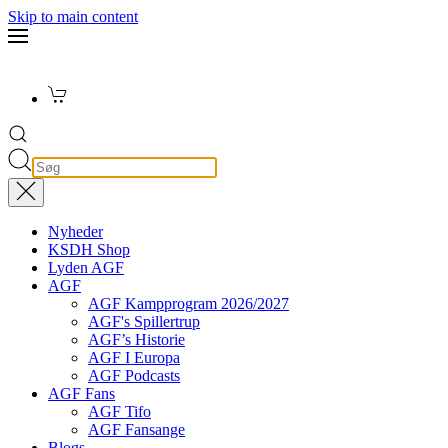
Skip to main content
Nyheder
KSDH Shop
Lyden AGF
AGF
AGF Kampprogram 2026/2027
AGF's Spillertrup
AGF’s Historie
AGF I Europa
AGF Podcasts
AGF Fans
AGF Tifo
AGF Fansange
Blogs