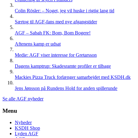
Colin Rösler: – Noget, jeg vil huske i rigtig lang tid
Særtog til AGF-fans med nye afgangstider
AGF – Sabah FK: Bom, Bom Bogere!
Aftenens kamp er udsat
Medie: AGF viser interesse for Gretarsson
Dagens kamptrup: Skadesramte profiler er tilbage
Mackies Pizza Truck forlænger samarbejdet med KSDH.dk
Jens Jønsson på Rundens Hold for anden spillerunde
Se alle AGF nyheder
Menu
Nyheder
KSDH Shop
Lyden AGF