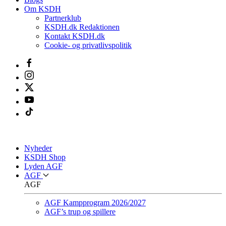
Om KSDH
Partnerklub
KSDH.dk Redaktionen
Kontakt KSDH.dk
Cookie- og privatlivspolitik
Nyheder
KSDH Shop
Lyden AGF
AGF
AGF
AGF Kampprogram 2026/2027
AGF’s trup og spillere