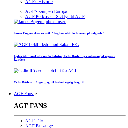
AGF's Historie
AGF’s kampe i Europa
AGF Podcasts – Sæt lyd til AGF
James Bogere efter to mål: “Jeg har altid haft troen på mig selv”
Lyden AGF med info om Sabah-tur, Colin Rösler og evaluering af sejren i
Randers
Colin Rösler: – Noget, jeg vil huske i rigtig lang tid
AGF Fans
AGF FANS
AGF Tifo
AGF Fansange