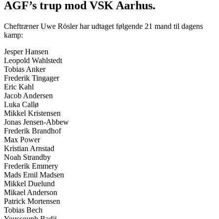
AGF’s trup mod VSK Aarhus.
Cheftræner Uwe Rösler har udtaget følgende 21 mand til dagens
kamp:
Jesper Hansen
Leopold Wahlstedt
Tobias Anker
Frederik Tingager
Eric Kahl
Jacob Andersen
Luka Callø
Mikkel Kristensen
Jonas Jensen-Abbew
Frederik Brandhof
Max Power
Kristian Arnstad
Noah Strandby
Frederik Emmery
Mads Emil Madsen
Mikkel Duelund
Mikael Anderson
Patrick Mortensen
Tobias Bech
Youssouph Badji