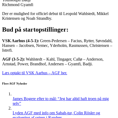
Richmond Gyamfi
Der er mulighed for officiel debut til Leopold Wahlstedt, Mikkel
Kristensen og Noah Strandby.
Bud på startopstillinger:
VSK Aarhus (4-5-1):
Green-Pedersen – Facius, Rytter, Søvndahl,
Hansen – Jacobsen, Nemec, Yderholm, Rasmussen, Christensen –
Istrefi.
AGF (3-5-2):
Wahlstedt – Kahl, Tingager, Callø – Anderson,
Arnstad, Power, Brandhof, Andersen – Gyamfi, Badji.
Læs optakt til VSK Aarhus – AGF her.
Flere AGF Nyheder
James Bogere efter to mål: “Jeg har altid haft troen på mig
selv”
Lyden AGF med info om Sabah-tur, Colin Rösler og
evaluering af sejren i Randers