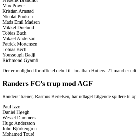
Frederik Brandhof
Max Power
Kristian Arnstad
Nicolai Poulsen
Mads Emil Madsen
Mikkel Duelund
Tobias Bach
Mikael Anderson
Patrick Mortensen
Tobias Bech
Youssouph Badji
Richmond Gyamfi
Der er mulighed for officiel debut til Jonathan Hutters. 21 mand er udt
Randers FC’s trup mod AGF
Randers’ træner, Rasmus Bertelsen, har udtaget følgende spillere til o
Paul Izzo
Daniel Høegh
Wessel Dammers
Hugo Andersson
John Björkengren
Mohamed Touré