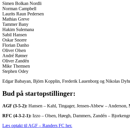
Simen Bolkan Nordli
Norman Campbell
Laurits Raun Pedersen
Mathias Greve
Tammer Bany
Hakim Sulemana
Sabil Hansen
Oskar Snorre
Florian Danho
Oliver Olsen
André Rømer
Oliver Zandén
Mike Themsen
Stephen Odey
Edgar Babayan, Björn Kopplin, Frederik Lauenborg og Nikolas Dyhr
Bud på startopstillinger:
AGF (3-5-2):
Hansen – Kahl, Tingager, Jensen-Abbew – Anderson, M
RFC (4-3-2-1):
Izzo – Olsen, Høegh, Dammers, Zandén – Bjorkengr
Læs optakt til AGF – Randers FC her.