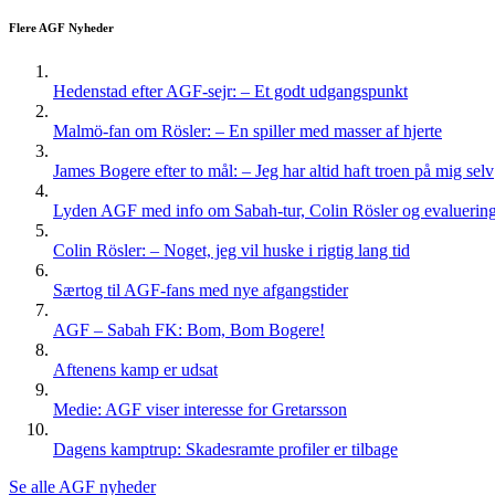
Flere AGF Nyheder
Hedenstad efter AGF-sejr: – Et godt udgangspunkt
Malmö-fan om Rösler: – En spiller med masser af hjerte
James Bogere efter to mål: – Jeg har altid haft troen på mig selv
Lyden AGF med info om Sabah-tur, Colin Rösler og evaluering 
Colin Rösler: – Noget, jeg vil huske i rigtig lang tid
Særtog til AGF-fans med nye afgangstider
AGF – Sabah FK: Bom, Bom Bogere!
Aftenens kamp er udsat
Medie: AGF viser interesse for Gretarsson
Dagens kamptrup: Skadesramte profiler er tilbage
Se alle AGF nyheder