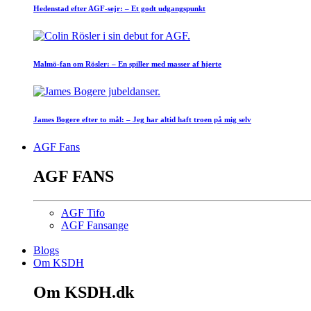
Hedenstad efter AGF-sejr: – Et godt udgangspunkt
Malmö-fan om Rösler: – En spiller med masser af hjerte
James Bogere efter to mål: – Jeg har altid haft troen på mig selv
AGF Fans
AGF FANS
AGF Tifo
AGF Fansange
Blogs
Om KSDH
Om KSDH.dk