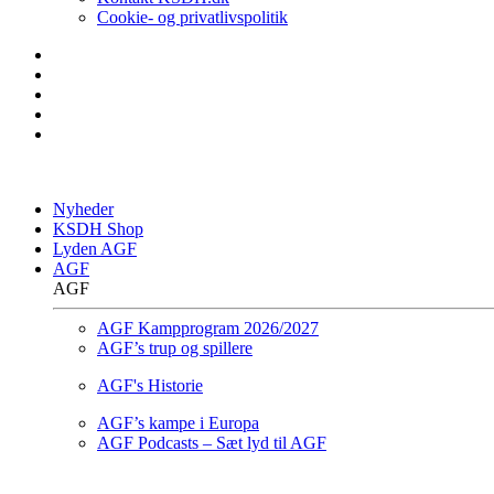
Cookie- og privatlivspolitik
Nyheder
KSDH Shop
Lyden AGF
AGF
AGF
AGF Kampprogram 2026/2027
AGF’s trup og spillere
AGF's Historie
AGF’s kampe i Europa
AGF Podcasts – Sæt lyd til AGF