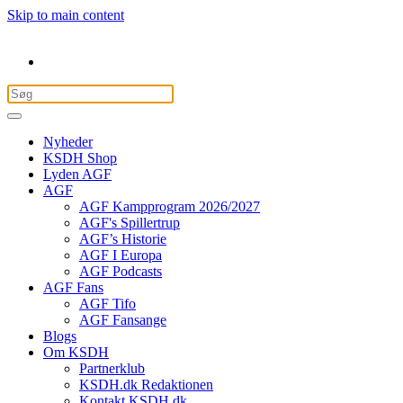
Skip to main content
Nyheder
KSDH Shop
Lyden AGF
AGF
AGF Kampprogram 2026/2027
AGF's Spillertrup
AGF’s Historie
AGF I Europa
AGF Podcasts
AGF Fans
AGF Tifo
AGF Fansange
Blogs
Om KSDH
Partnerklub
KSDH.dk Redaktionen
Kontakt KSDH.dk