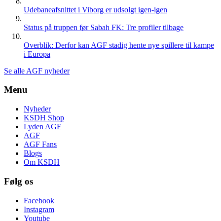
Udebaneafsnittet i Viborg er udsolgt igen-igen
Status på truppen før Sabah FK: Tre profiler tilbage
Overblik: Derfor kan AGF stadig hente nye spillere til kampe
i Europa
Se alle AGF nyheder
Menu
Nyheder
KSDH Shop
Lyden AGF
AGF
AGF Fans
Blogs
Om KSDH
Følg os
Facebook
Instagram
Youtube