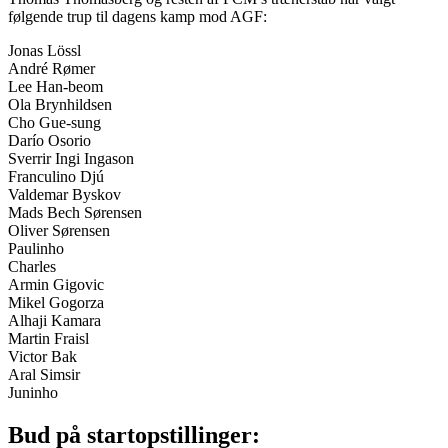
følgende trup til dagens kamp mod AGF:
Jonas Lössl
André Rømer
Lee Han-beom
Ola Brynhildsen
Cho Gue-sung
Darío Osorio
Sverrir Ingi Ingason
Franculino Djú
Valdemar Byskov
Mads Bech Sørensen
Oliver Sørensen
Paulinho
Charles
Armin Gigovic
Mikel Gogorza
Alhaji Kamara
Martin Fraisl
Victor Bak
Aral Simsir
Juninho
Bud på startopstillinger: