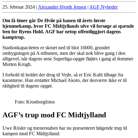
25. februar 2024
|
Alexander Hjorth Jensen
|
AGF Nyheder
Om få timer går De Hviie på banen til årets første
hjemmekamp, hvor FC Midtjyllands ulve vil forsøge at spænde
ben for Byens Hold. AGF har netop offentliggjort dagens
kamptrup.
Stadionkapaciteten er skruet ned til blot 16000, grundet
ombygningen på A-tribunen, men der skal nok blive gang i den
alligevel, når dagens sene Superliga-opgør fløjtes i gang af dommer
Morten Krogh.
I forhold til holdet der drog til Vejle, så er Eric Kahl tilbage fra
karantæne. Han erstatter Michael Akoto, der desværre ikke er til
rådighed til dagens opgør.
Foto: Kronborgfotos
AGF’s trup mod FC Midtjylland
Uwe Rösler og trænerstaben har nu præsenteret følgende trup til
kampen mod FC Midtjylland: