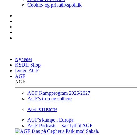
Cookie- og privatlivspolitik
Nyheder
KSDH Shop
Lyden AGF
AGF
AGF
AGF Kampprogram 2026/2027
AGF’s trup og spillere
AGF's Historie
AGF’s kampe i Europa
AGF Podcasts – Sæt lyd til AGF