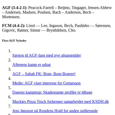
AGF (3-4-2-1)
: Peacock-Farrell – Beijmo, Tingager, Jensen-Abbew
– Andersen, Madsen, Poulsen, Bach – Anderson, Bech –
Mortensen.
FCM (4-4-2):
Lössl — Lee, Ingason, Bech, Paulinho — Sørensen,
Gigovic, Rømer, Simsir — Brynhildsen, Cho.
Flere AGF Nyheder
Særtog til AGF-fans med nye afgangstider
Aftenens kamp er udsat
AGF – Sabah FK: Bom, Bom Bogere!
Medie: AGF viser interesse for Gretarsson
Dagens kamptrup: Skadesramte profiler er tilbage
Mackies Pizza Truck forlænger samarbejdet med KSDH.dk
Jens Jønsson på Rundens Hold for anden spillerunde