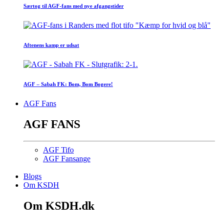
Særtog til AGF-fans med nye afgangstider
Aftenens kamp er udsat
AGF – Sabah FK: Bom, Bom Bogere!
AGF Fans
AGF FANS
AGF Tifo
AGF Fansange
Blogs
Om KSDH
Om KSDH.dk