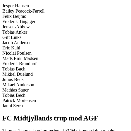
Jesper Hansen
Bailey Peacock-Farrell
Felix Beijmo
Frederik Tingager
Jensen-Abbew
Tobias Anker
Gift Links
Jacob Andersen
Eric Kahl
Nicolai Poulsen
Mads Emil Madsen
Frederik Brandhof
Tobias Bach
Mikkel Duelund
Julius Beck
Mikael Anderson
Mathias Sauer
Tobias Bech
Patrick Mortensen
Janni Serra
FC Midtjyllands trup mod AGF
Thomas Thomasberg og resten af FCM’s trænerstab har valgt