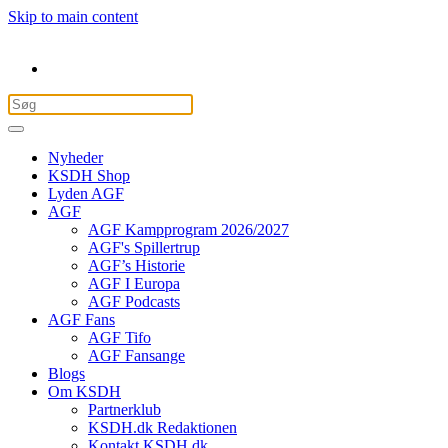
Skip to main content
Nyheder
KSDH Shop
Lyden AGF
AGF
AGF Kampprogram 2026/2027
AGF's Spillertrup
AGF’s Historie
AGF I Europa
AGF Podcasts
AGF Fans
AGF Tifo
AGF Fansange
Blogs
Om KSDH
Partnerklub
KSDH.dk Redaktionen
Kontakt KSDH.dk