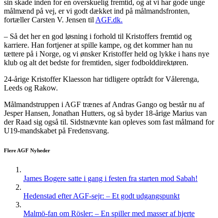
sin skade inden for en overskuelig fremtid, og at vi har gode unge
målmænd på vej, er vi godt dækket ind på målmandsfronten,
fortæller Carsten V. Jensen til
AGF.dk.
– Så det her en god løsning i forhold til Kristoffers fremtid og
karriere. Han fortjener at spille kampe, og det kommer han nu
tættere på i Norge, og vi ønsker Kristoffer held og lykke i hans nye
klub og alt det bedste for fremtiden, siger fodbolddirektøren.
24-årige Kristoffer Klaesson har tidligere optrådt for Vålerenga,
Leeds og Rakow.
Målmandstruppen i AGF trænes af Andras Gango og består nu af
Jesper Hansen, Jonathan Hutters, og så byder 18-årige Marius van
der Raad sig også til. Sidstnævnte kan opleves som fast målmand for
U19-mandskabet på Fredensvang.
Flere AGF Nyheder
James Bogere satte i gang i festen fra starten mod Sabah!
Hedenstad efter AGF-sejr: – Et godt udgangspunkt
Malmö-fan om Rösler: – En spiller med masser af hjerte