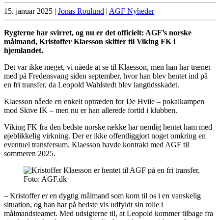
15. januar 2025
|
Jonas Roulund
|
AGF Nyheder
Rygterne har svirret, og nu er det officielt: AGF’s norske
målmand, Kristoffer Klaesson skifter til Viking FK i
hjemlandet.
Det var ikke meget, vi nåede at se til Klaesson, men han har trænet
med på Fredensvang siden september, hvor han blev hentet ind på
en fri transfer, da Leopold Wahlstedt blev langtidsskadet.
Klaesson nåede en enkelt optræden for De Hviie – pokalkampen
mod Skive IK – men nu er han allerede fortid i klubben.
Viking FK fra den bedste norske række har nemlig hentet ham med
øjeblikkelig virkning. Der er ikke offentliggjort noget omkring en
eventuel transfersum. Klaesson havde kontrakt med AGF til
sommeren 2025.
Foto: AGF.dk
– Kristoffer er en dygtig målmand som kom til os i en vanskelig
situation, og han har på bedste vis udfyldt sin rolle i
målmandsteamet. Med udsigterne til, at Leopold kommer tilbage fra