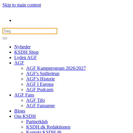
Skip to main content
Nyheder
KSDH Shop
Lyden AGF
AGF
AGF Kampprogram 2026/2027
AGF's Spillertrup
AGF’s Historie
AGF I Europa
AGF Podcasts
AGF Fans
AGF Tifo
AGF Fansange
Blogs
Om KSDH
Partnerklub
KSDH.dk Redaktionen
Kontakt KSDH.dk