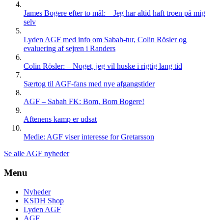
James Bogere efter to mål: – Jeg har altid haft troen på mig
selv
Lyden AGF med info om Sabah-tur, Colin Rösler og
evaluering af sejren i Randers
Colin Rösler: – Noget, jeg vil huske i rigtig lang tid
Særtog til AGF-fans med nye afgangstider
AGF – Sabah FK: Bom, Bom Bogere!
Aftenens kamp er udsat
Medie: AGF viser interesse for Gretarsson
Se alle AGF nyheder
Menu
Nyheder
KSDH Shop
Lyden AGF
AGF