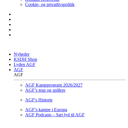
Cookie- og privatlivspolitik
Nyheder
KSDH Shop
Lyden AGF
AGF
AGF
AGF Kampprogram 2026/2027
AGF’s trup og spillere
AGF's Historie
AGF’s kampe i Europa
AGF Podcasts – Sæt lyd til AGF