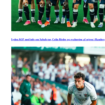
Lyden AGF med info om Sabah-tur, Colin Rösler og evaluering af sejren i Randers