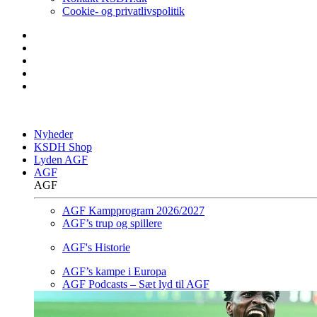
Cookie- og privatlivspolitik
Nyheder
KSDH Shop
Lyden AGF
AGF
AGF
AGF Kampprogram 2026/2027
AGF’s trup og spillere
AGF's Historie
AGF’s kampe i Europa
AGF Podcasts – Sæt lyd til AGF