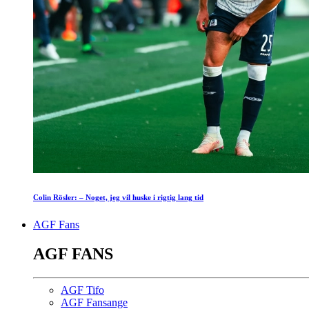
Colin Rösler: – Noget, jeg vil huske i rigtig lang tid
AGF Fans
AGF FANS
AGF Tifo
AGF Fansange