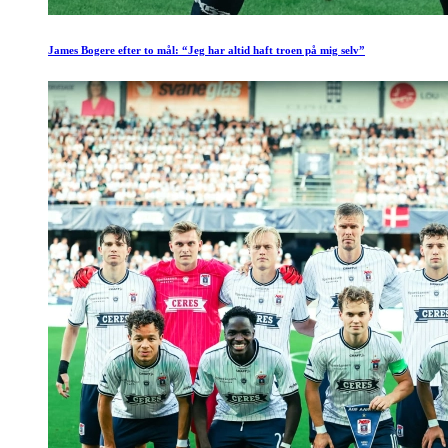
James Bogere efter to mål: “Jeg har altid haft troen på mig selv”