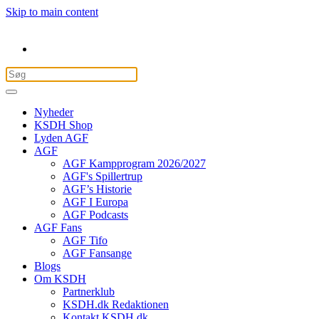
Skip to main content
Nyheder
KSDH Shop
Lyden AGF
AGF
AGF Kampprogram 2026/2027
AGF's Spillertrup
AGF’s Historie
AGF I Europa
AGF Podcasts
AGF Fans
AGF Tifo
AGF Fansange
Blogs
Om KSDH
Partnerklub
KSDH.dk Redaktionen
Kontakt KSDH.dk