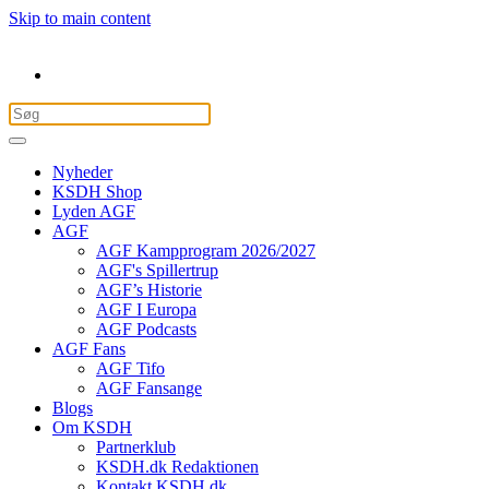
Skip to main content
Nyheder
KSDH Shop
Lyden AGF
AGF
AGF Kampprogram 2026/2027
AGF's Spillertrup
AGF’s Historie
AGF I Europa
AGF Podcasts
AGF Fans
AGF Tifo
AGF Fansange
Blogs
Om KSDH
Partnerklub
KSDH.dk Redaktionen
Kontakt KSDH.dk