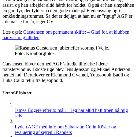
assist, og han arbejder altid hårdt for holdet. Og så er han simpelthen
en god fyr, der fylder på den gode måde på Fredensvang og i
omklædningsrummet. Så det er dejligt, at han nu er ”rigtig” AGF’er
i de næste fire år, siger CV.
Læs også:
Carstensen om permanent skifte: – Glad for, at klubben
har vist mig tilliden
Foto: Kronborgfotos
Carstensen bliver dermed AGF’s tredje tilføjelse i dette
transfervindue. I sidste uge blev Jens Jønsson og Mikael Anderson
hentet ind. Derudover er Richmond Gyamdi, Youssouph Badji og
Luka Callø retur fra lejeophold.
Flere AGF Nyheder
James Bogere efter to mål: – Jeg har altid haft troen på mig
selv
Lyden AGF med info om Sabah-tur, Colin Rösler og
evaluering af sejren i Randers