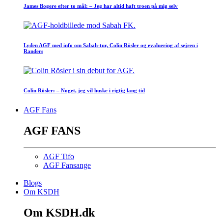
James Bogere efter to mål: – Jeg har altid haft troen på mig selv
Lyden AGF med info om Sabah-tur, Colin Rösler og evaluering af sejren i
Randers
Colin Rösler: – Noget, jeg vil huske i rigtig lang tid
AGF Fans
AGF FANS
AGF Tifo
AGF Fansange
Blogs
Om KSDH
Om KSDH.dk