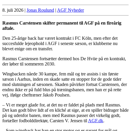
8. juli 2026
|
Jonas Roulund
|
AGF Nyheder
Rasmus Carstensen skifter permanent til AGF på en fireårig
aftale.
Den 25-årige back har været kontrakt i FC Köln, men efter det
succesfulde lejeophold i AGF i seneste sæson, er klubberne nu
blevet enige om en transfer.
Rasmus Carstensen fortsætter dermed hos De Hviie på en kontrakt,
der løber til sommeren 2030.
Wingbacken nåede 30 kampe, fem mål og tre assists i sin første
sæson i Aarhus, inden en skade satte en stopper for de gode tider
mod slutningen af sæsonen. Skaden påvirker fortsat Carstensen, der
endnu ikke er på fuld blus på træningsbanen, men han er på rette
vej, ifølge cheftræner Jakob Poulsen.
– Vi er meget glade for, at det nu er faldet på plads med Rasmus.
Det kan godt blive lidt af en kliché at sige, at en spiller bidrager både
på og udenfor banen, men med Rasmus passer det virkelig godt,
fortæller fodbolddirektør, Carsten V. Jensen til
AGF.dk
.
– Som wingback har han en stor motor og er garant for mål og