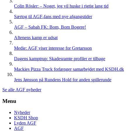
Colin Rösler: – Noget, jeg vil huske i rigtig lang tid
Særtog til AGF-fans med nye afgangstider
AGF – Sabah FK: Bom, Bom Bogere!
Aftenens kamp er udsat
Medie: AGF viser interesse for Gretarsson
Dagens kamptrup: Skadesramte profiler er tilbage
Mackies Pizza Truck forlænger samarbejdet med KSDH.dk
Jens Jønsson på Rundens Hold for anden spillerunde
Se alle AGF nyheder
Menu
Nyheder
KSDH Shop
Lyden AGF
AGF