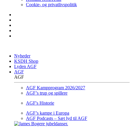
Cookie- og privatlivspolitik
Nyheder
KSDH Shop
Lyden AGF
AGF
AGF
AGF Kampprogram 2026/2027
AGF’s trup og spillere
AGF's Historie
AGF’s kampe i Europa
AGF Podcasts – Sæt lyd til AGF