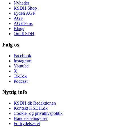
Nyheder
KSDH Shop
Lyden AGF
AGF
AGF Fans
Blogs
Om KSDH
Følg os
Facebook
Instagram
Youtube
X
TikTok
Podcast
Nyttig info
KSDH.dk Redaktionen
Kontakt KSDH.dk
Cookie- og privatlivspolitik
Handelsbetingelser
Fortrydelsesret