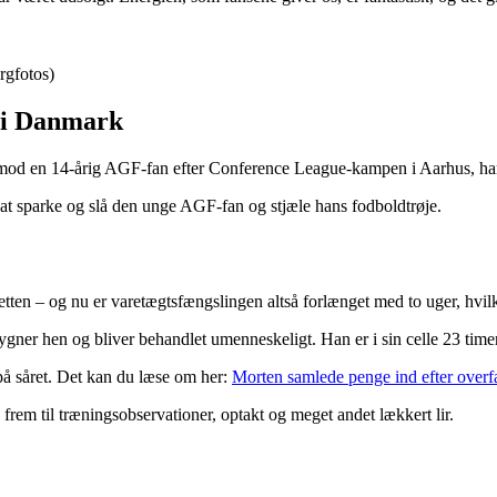
rgfotos)
g i Danmark
g mod en 14-årig AGF-fan efter Conference League-kampen i Aarhus, har 
r at sparke og slå den unge AGF-fan og stjæle hans fodboldtrøje.
etten – og nu er varetægtsfængslingen altså forlænget med to uger, hvilk
gner hen og bliver behandlet umenneskeligt. Han er i sin celle 23 timer
 på såret. Det kan du læse om her:
Morten samlede penge ind efter overfa
rem til træningsobservationer, optakt og meget andet lækkert lir.