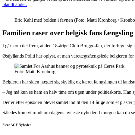
blandt andet.
Eric Kahl med bolden i favnen (Foto: Matti Kronborg / Kronbo
Familien raser over belgisk fans fængslin
I går kom det frem, at den 18-årige Club Brugge-fan, der forbrød si
Østjyllands Politi har oplyst, at man varetægtsfængslede belgieren fo
Foto: Matti Kronborg
Belgieren har siden nægtet sig skyldig og kæret fængslingen til landsr
– Jeg må kun se ham en halv time om ugen under politieskorte. Han sy
Der er efter episoden blevet samlet ind til den 14-årige som et plaster
Således kom vi rundt om dagens hviieste nyheder. I morgen kan du se f
Flere AGF Nyheder