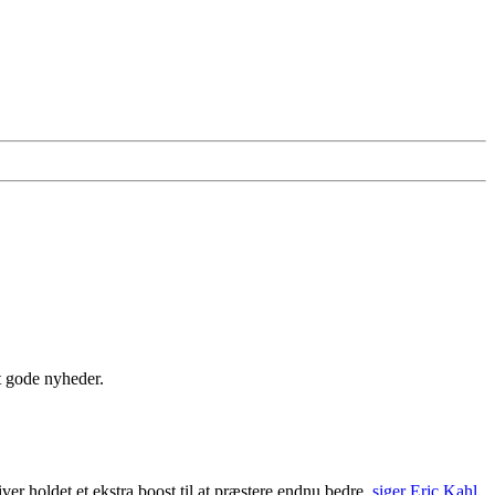
t gode nyheder.
iver holdet et ekstra boost til at præstere endnu bedre,
siger Eric Kahl