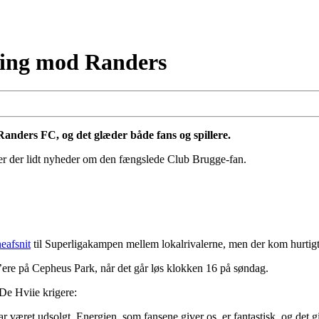
ing mod Randers
Randers FC, og det glæder både fans og spillere.
 er der lidt nyheder om den fængslede Club Brugge-fan.
eafsnit
til Superligakampen mellem lokalrivalerne, men der kom hurtig
F’ere på Cepheus Park, når det går løs klokken 16 på søndag.
 De Hviie krigere:
ar været udsolgt. Energien, som fansene giver os, er fantastisk, og det g