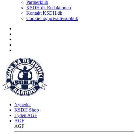
Partnerklub
KSDH.dk Redaktionen
Kontakt KSDH.dk
Cookie- og privatlivspolitik
Nyheder
KSDH Shop
Lyden AGF
AGF
AGF