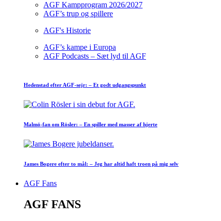
AGF Kampprogram 2026/2027
AGF’s trup og spillere
AGF's Historie
AGF’s kampe i Europa
AGF Podcasts – Sæt lyd til AGF
Hedenstad efter AGF-sejr: – Et godt udgangspunkt
Malmö-fan om Rösler: – En spiller med masser af hjerte
James Bogere efter to mål: – Jeg har altid haft troen på mig selv
AGF Fans
AGF FANS