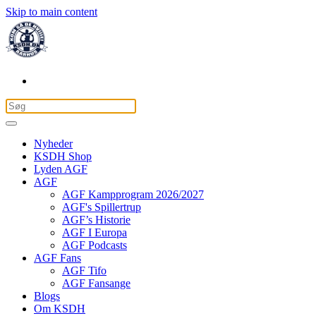
Skip to main content
Nyheder
KSDH Shop
Lyden AGF
AGF
AGF Kampprogram 2026/2027
AGF's Spillertrup
AGF’s Historie
AGF I Europa
AGF Podcasts
AGF Fans
AGF Tifo
AGF Fansange
Blogs
Om KSDH