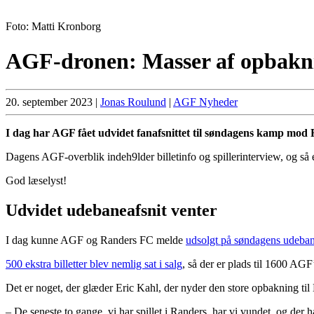
Foto: Matti Kronborg
AGF-dronen: Masser af opbakn
20. september 2023
|
Jonas Roulund
|
AGF Nyheder
I dag har AGF fået udvidet fanafsnittet til søndagens kamp mod 
Dagens AGF-overblik indeh9lder billetinfo og spillerinterview, og så
God læselyst!
Udvidet udebaneafsnit venter
I dag kunne AGF og Randers FC melde
udsolgt på søndagens udeban
500 ekstra billetter blev nemlig sat i salg
, så der er plads til 1600 AG
Det er noget, der glæder Eric Kahl, der nyder den store opbakning til
– De seneste to gange, vi har spillet i Randers, har vi vundet, og der h