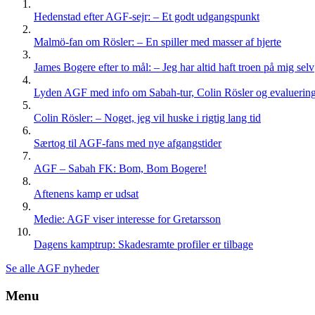
Hedenstad efter AGF-sejr: – Et godt udgangspunkt
Malmö-fan om Rösler: – En spiller med masser af hjerte
James Bogere efter to mål: – Jeg har altid haft troen på mig selv
Lyden AGF med info om Sabah-tur, Colin Rösler og evaluering 
Colin Rösler: – Noget, jeg vil huske i rigtig lang tid
Særtog til AGF-fans med nye afgangstider
AGF – Sabah FK: Bom, Bom Bogere!
Aftenens kamp er udsat
Medie: AGF viser interesse for Gretarsson
Dagens kamptrup: Skadesramte profiler er tilbage
Se alle AGF nyheder
Menu