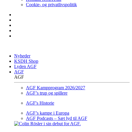
Cookie- og privatlivspolitik
Nyheder
KSDH Shop
Lyden AGF
AGF
AGF
AGF Kampprogram 2026/2027
AGF’s trup og spillere
AGF's Historie
AGF’s kampe i Europa
AGF Podcasts – Sæt lyd til AGF