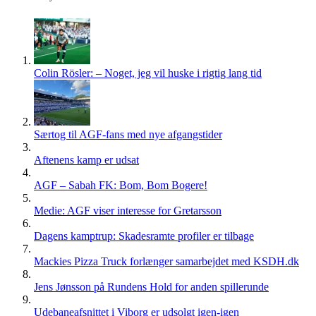
flere
varianter.
Mulighederne
kan
vælges
på
Colin Rösler: – Noget, jeg vil huske i rigtig lang tid
varesiden
Særtog til AGF-fans med nye afgangstider
Aftenens kamp er udsat
AGF – Sabah FK: Bom, Bom Bogere!
Medie: AGF viser interesse for Gretarsson
Dagens kamptrup: Skadesramte profiler er tilbage
Mackies Pizza Truck forlænger samarbejdet med KSDH.dk
Jens Jønsson på Rundens Hold for anden spillerunde
Udebaneafsnittet i Viborg er udsolgt igen-igen