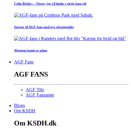
Colin Rösler: – Noget, jeg vil huske i rigtig lang tid
Særtog til AGF-fans med nye afgangstider
Aftenens kamp er udsat
AGF Fans
AGF FANS
AGF Tifo
AGF Fansange
Blogs
Om KSDH
Om KSDH.dk