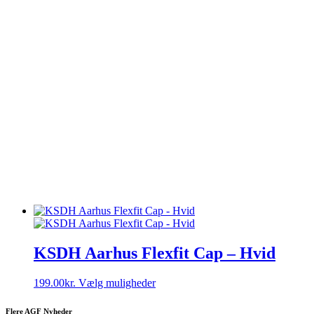
KSDH Aarhus Flexfit Cap – Hvid
Dette
199.00
kr.
Vælg muligheder
vare
har
Flere AGF Nyheder