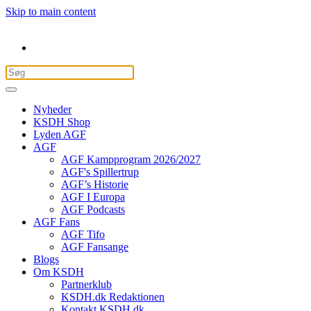
Skip to main content
Nyheder
KSDH Shop
Lyden AGF
AGF
AGF Kampprogram 2026/2027
AGF's Spillertrup
AGF’s Historie
AGF I Europa
AGF Podcasts
AGF Fans
AGF Tifo
AGF Fansange
Blogs
Om KSDH
Partnerklub
KSDH.dk Redaktionen
Kontakt KSDH.dk