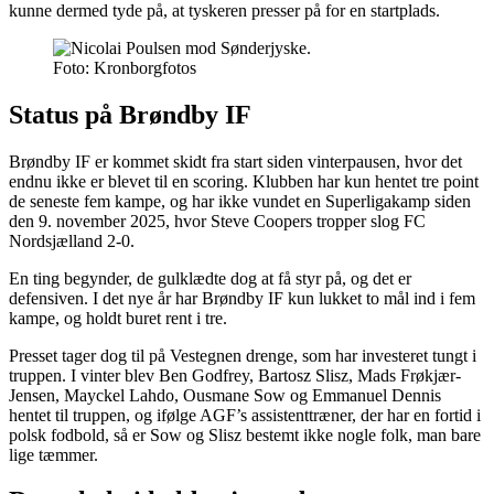
kunne dermed tyde på, at tyskeren presser på for en startplads.
Foto: Kronborgfotos
Status på Brøndby IF
Brøndby IF er kommet skidt fra start siden vinterpausen, hvor det
endnu ikke er blevet til en scoring. Klubben har kun hentet tre point
de seneste fem kampe, og har ikke vundet en Superligakamp siden
den 9. november 2025, hvor Steve Coopers tropper slog FC
Nordsjælland 2-0.
En ting begynder, de gulklædte dog at få styr på, og det er
defensiven. I det nye år har Brøndby IF kun lukket to mål ind i fem
kampe, og holdt buret rent i tre.
Presset tager dog til på Vestegnen drenge, som har investeret tungt i
truppen. I vinter blev Ben Godfrey, Bartosz Slisz, Mads Frøkjær-
Jensen, Mayckel Lahdo, Ousmane Sow og Emmanuel Dennis
hentet til truppen, og ifølge AGF’s assistenttræner, der har en fortid i
polsk fodbold, så er Sow og Slisz bestemt ikke nogle folk, man bare
lige tæmmer.