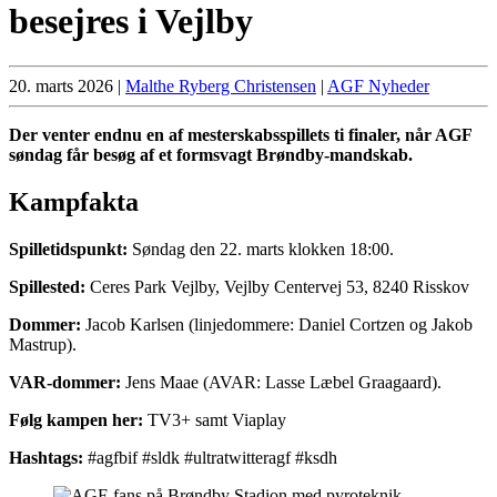
besejres i Vejlby
20. marts 2026
|
Malthe Ryberg Christensen
|
AGF Nyheder
Der venter endnu en af mesterskabsspillets ti finaler, når AGF
søndag får besøg af et formsvagt Brøndby-mandskab.
Kampfakta
Spilletidspunkt:
Søndag den 22. marts klokken 18:00.
Spillested:
Ceres Park Vejlby, Vejlby Centervej 53, 8240 Risskov
Dommer:
Jacob Karlsen (linjedommere: Daniel Cortzen og Jakob
Mastrup).
VAR-dommer:
Jens Maae (AVAR: Lasse Læbel Graagaard).
Følg kampen her:
TV3+ samt Viaplay
Hashtags:
#agfbif #sldk #ultratwitteragf #ksdh