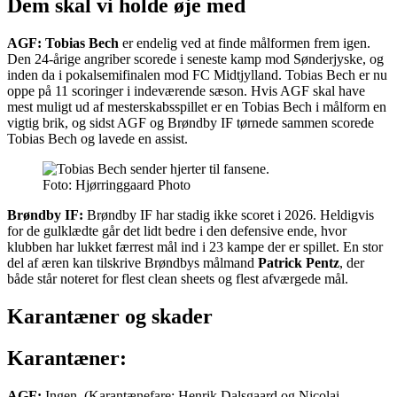
Dem skal vi holde øje med
AGF: Tobias Bech
er endelig ved at finde målformen frem igen.
Den 24-årige angriber scorede i seneste kamp mod Sønderjyske, og
inden da i pokalsemifinalen mod FC Midtjylland. Tobias Bech er nu
oppe på 11 scoringer i indeværende sæson. Hvis AGF skal have
mest muligt ud af mesterskabsspillet er en Tobias Bech i målform en
vigtig brik, og sidst AGF og Brøndby IF tørnede sammen scorede
Tobias Bech og lavede en assist.
Foto: Hjørringgaard Photo
Brøndby IF:
Brøndby IF har stadig ikke scoret i 2026. Heldigvis
for de gulklædte går det lidt bedre i den defensive ende, hvor
klubben har lukket færrest mål ind i 23 kampe der er spillet. En stor
del af æren kan tilskrive Brøndbys målmand
Patrick Pentz
, der
både står noteret for flest clean sheets og flest afværgede mål.
Karantæner og skader
Karantæner:
AGF:
Ingen. (Karantænefare: Henrik Dalsgaard og Nicolai