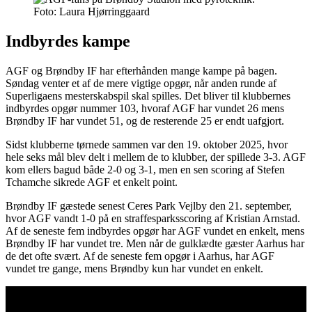
Foto: Laura Hjørringgaard
Indbyrdes kampe
AGF og Brøndby IF har efterhånden mange kampe på bagen.
Søndag venter et af de mere vigtige opgør, når anden runde af
Superligaens mesterskabspil skal spilles. Det bliver til klubbernes
indbyrdes opgør nummer 103, hvoraf AGF har vundet 26 mens
Brøndby IF har vundet 51, og de resterende 25 er endt uafgjort.
Sidst klubberne tørnede sammen var den 19. oktober 2025, hvor
hele seks mål blev delt i mellem de to klubber, der spillede 3-3. AGF
kom ellers bagud både 2-0 og 3-1, men en sen scoring af Stefen
Tchamche sikrede AGF et enkelt point.
Brøndby IF gæstede senest Ceres Park Vejlby den 21. september,
hvor AGF vandt 1-0 på en straffesparksscoring af Kristian Arnstad.
Af de seneste fem indbyrdes opgør har AGF vundet en enkelt, mens
Brøndby IF har vundet tre. Men når de gulklædte gæster Aarhus har
de det ofte svært. Af de seneste fem opgør i Aarhus, har AGF
vundet tre gange, mens Brøndby kun har vundet en enkelt.