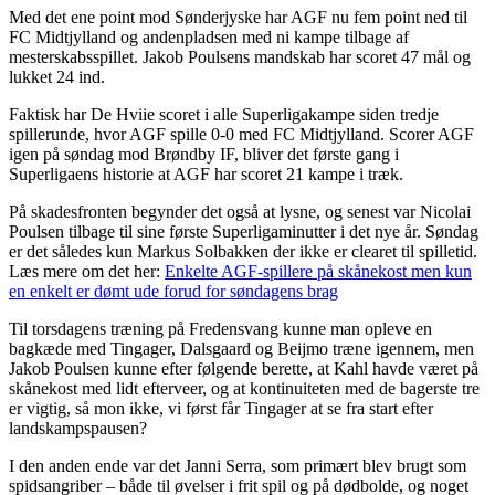
Med det ene point mod Sønderjyske har AGF nu fem point ned til
FC Midtjylland og andenpladsen med ni kampe tilbage af
mesterskabsspillet. Jakob Poulsens mandskab har scoret 47 mål og
lukket 24 ind.
Faktisk har De Hviie scoret i alle Superligakampe siden tredje
spillerunde, hvor AGF spille 0-0 med FC Midtjylland. Scorer AGF
igen på søndag mod Brøndby IF, bliver det første gang i
Superligaens historie at AGF har scoret 21 kampe i træk.
På skadesfronten begynder det også at lysne, og senest var Nicolai
Poulsen tilbage til sine første Superligaminutter i det nye år. Søndag
er det således kun Markus Solbakken der ikke er clearet til spilletid.
Læs mere om det her:
Enkelte AGF-spillere på skånekost men kun
en enkelt er dømt ude forud for søndagens brag
Til torsdagens træning på Fredensvang kunne man opleve en
bagkæde med Tingager, Dalsgaard og Beijmo træne igennem, men
Jakob Poulsen kunne efter følgende berette, at Kahl havde været på
skånekost med lidt efterveer, og at kontinuiteten med de bagerste tre
er vigtig, så mon ikke, vi først får Tingager at se fra start efter
landskampspausen?
I den anden ende var det Janni Serra, som primært blev brugt som
spidsangriber – både til øvelser i frit spil og på dødbolde, og noget