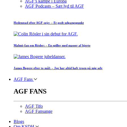
AGF’s kampe i Europa
AGF Podcasts – Sæt lyd til AGF
Hedenstad efter AGF-sejr: – Et godt udgangspunkt
Malmö-fan om Rösler: – En spiller med masser af hjerte
James Bogere efter to mål: – Jeg har altid haft troen på mig selv
AGF Fans
AGF FANS
AGF Tifo
AGF Fansange
Blogs
Om KSDH