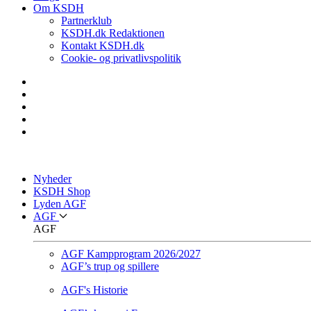
Om KSDH
Partnerklub
KSDH.dk Redaktionen
Kontakt KSDH.dk
Cookie- og privatlivspolitik
Nyheder
KSDH Shop
Lyden AGF
AGF
AGF
AGF Kampprogram 2026/2027
AGF’s trup og spillere
AGF's Historie