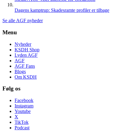
Dagens kamptrup: Skadesramte profiler er tilbage
Se alle AGF nyheder
Menu
Nyheder
KSDH Shop
Lyden AGF
AGF
AGF Fans
Blogs
Om KSDH
Følg os
Facebook
Instagram
Youtube
X
TikTok
Podcast