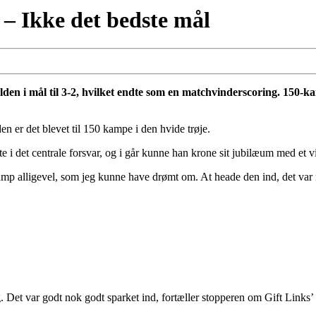
– Ikke det bedste mål
den i mål til 3-2, hvilket endte som en matchvinderscoring. 150-ka
n er det blevet til 150 kampe i den hvide trøje.
e i det centrale forsvar, og i går kunne han krone sit jubilæum med et vi
p alligevel, som jeg kunne have drømt om. At heade den ind, det var ra
. Det var godt nok godt sparket ind, fortæller stopperen om Gift Links’ f