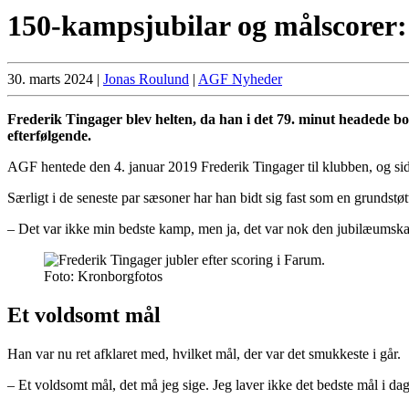
150-kampsjubilar og målscorer: 
30. marts 2024
|
Jonas Roulund
|
AGF Nyheder
Frederik Tingager blev helten, da han i det 79. minut headede bol
efterfølgende.
AGF hentede den 4. januar 2019 Frederik Tingager til klubben, og side
Særligt i de seneste par sæsoner har han bidt sig fast som en grundstøtt
– Det var ikke min bedste kamp, men ja, det var nok den jubilæumskam
Foto: Kronborgfotos
Et voldsomt mål
Han var nu ret afklaret med, hvilket mål, der var det smukkeste i går.
– Et voldsomt mål, det må jeg sige. Jeg laver ikke det bedste mål i dag