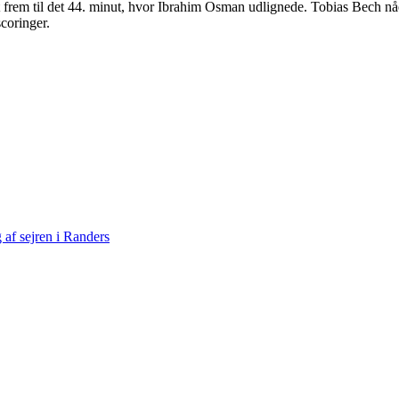
 frem til det 44. minut, hvor Ibrahim Osman udlignede. Tobias Bech nåe
coringer.
.
af sejren i Randers