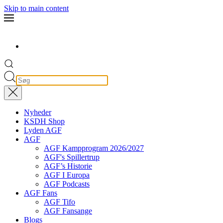
Skip to main content
Nyheder
KSDH Shop
Lyden AGF
AGF
AGF Kampprogram 2026/2027
AGF's Spillertrup
AGF’s Historie
AGF I Europa
AGF Podcasts
AGF Fans
AGF Tifo
AGF Fansange
Blogs