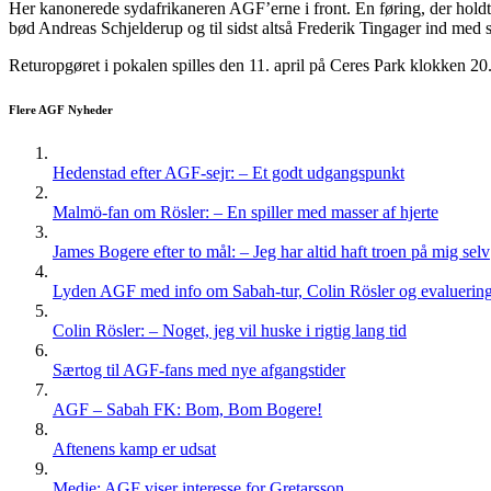
Her kanonerede sydafrikaneren AGF’erne i front. En føring, der holdt
bød Andreas Schjelderup og til sidst altså Frederik Tingager ind med s
Returopgøret i pokalen spilles den 11. april på Ceres Park klokken 20
Flere AGF Nyheder
Hedenstad efter AGF-sejr: – Et godt udgangspunkt
Malmö-fan om Rösler: – En spiller med masser af hjerte
James Bogere efter to mål: – Jeg har altid haft troen på mig selv
Lyden AGF med info om Sabah-tur, Colin Rösler og evaluering 
Colin Rösler: – Noget, jeg vil huske i rigtig lang tid
Særtog til AGF-fans med nye afgangstider
AGF – Sabah FK: Bom, Bom Bogere!
Aftenens kamp er udsat
Medie: AGF viser interesse for Gretarsson