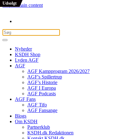
Udsolgt
Skip to main content
Nyheder
KSDH Shop
Lyden AGF
AGF
AGF Kampprogram 2026/2027
AGF's Spillertrup
AGF’s Historie
AGF I Europa
AGF Podcasts
AGF Fans
AGF Tifo
AGF Fansange
Blogs
Om KSDH
Partnerklub
KSDH.dk Redaktionen
Kontakt KSDH.dk