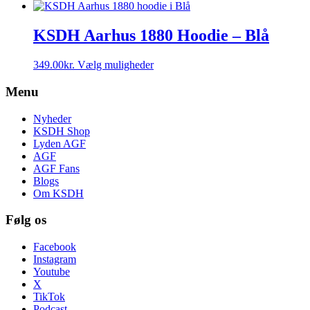
KSDH Aarhus 1880 Hoodie – Blå
Dette
349.00
kr.
Vælg muligheder
vare
har
Menu
flere
varianter.
Nyheder
Mulighederne
KSDH Shop
kan
Lyden AGF
vælges
AGF
på
AGF Fans
varesiden
Blogs
Om KSDH
Følg os
Facebook
Instagram
Youtube
X
TikTok
Podcast