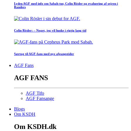
Lyden AGF med info om Sabah-tur, Colin Rösler og evaluering af sejren i
Randers
Colin Rösler: – Noget, jeg vil huske i rigtig lang tid
Særtog til AGF-fans med nye afgangstider
AGF Fans
AGF FANS
AGF Tifo
AGF Fansange
Blogs
Om KSDH
Om KSDH.dk