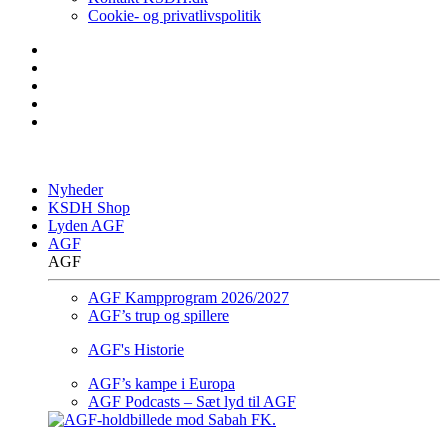
Cookie- og privatlivspolitik
Nyheder
KSDH Shop
Lyden AGF
AGF
AGF
AGF Kampprogram 2026/2027
AGF’s trup og spillere
AGF's Historie
AGF’s kampe i Europa
AGF Podcasts – Sæt lyd til AGF