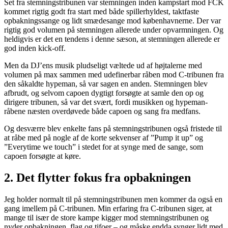
Set fra stemningstribunen var stemningen inden kampstart mod FCK
kommet rigtig godt fra start med både spillerhyldest, taktfaste
opbakningssange og lidt smædesange mod københavnerne. Der var
rigtig god volumen på stemningen allerede under opvarmningen. Og
heldigvis er det en tendens i denne sæson, at stemningen allerede er
god inden kick-off.
Men da DJ’ens musik pludseligt væltede ud af højtalerne med
volumen på max sammen med udefinerbar råben mod C-tribunen fra
den såkaldte hypeman, så var sagen en anden. Stemningen blev
afbrudt, og selvom capoen dygtigt forsøgte at samle den op og
dirigere tribunen, så var det svært, fordi musikken og hypeman-
råbene næsten overdøvede både capoen og sang fra medfans.
Og desværre blev enkelte fans på stemningstribunen også fristede til
at råbe med på nogle af de korte sekvenser af ”Pump it up” og
”Everytime we touch” i stedet for at synge med de sange, som
capoen forsøgte at køre.
2. Det flytter fokus fra opbakningen
Jeg holder normalt til på stemningstribunen men kommer da også en
gang imellem på C-tribunen. Min erfaring fra C-tribunen siger, at
mange til især de store kampe kigger mod stemningstribunen og
nyder opbakningen, flag og tifoer – og måske endda synger lidt med