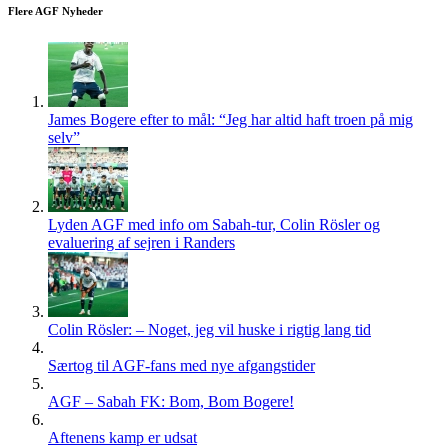
Flere AGF Nyheder
James Bogere efter to mål: “Jeg har altid haft troen på mig
selv”
Lyden AGF med info om Sabah-tur, Colin Rösler og
evaluering af sejren i Randers
Colin Rösler: – Noget, jeg vil huske i rigtig lang tid
Særtog til AGF-fans med nye afgangstider
AGF – Sabah FK: Bom, Bom Bogere!
Aftenens kamp er udsat