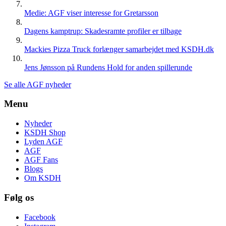
Medie: AGF viser interesse for Gretarsson
Dagens kamptrup: Skadesramte profiler er tilbage
Mackies Pizza Truck forlænger samarbejdet med KSDH.dk
Jens Jønsson på Rundens Hold for anden spillerunde
Se alle AGF nyheder
Menu
Nyheder
KSDH Shop
Lyden AGF
AGF
AGF Fans
Blogs
Om KSDH
Følg os
Facebook