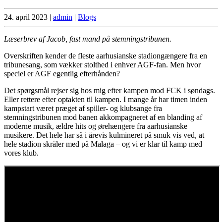
24. april 2023
|
admin
|
Blogs
Læserbrev af Jacob, fast mand på stemningstribunen.
Overskriften kender de fleste aarhusianske stadiongængere fra en
tribunesang, som vækker stolthed i enhver AGF-fan. Men hvor
speciel er AGF egentlig efterhånden?
Det spørgsmål rejser sig hos mig efter kampen mod FCK i søndags.
Eller rettere efter optakten til kampen. I mange år har timen inden
kampstart været præget af spiller- og klubsange fra
stemningstribunen mod banen akkompagneret af en blanding af
moderne musik, ældre hits og ørehængere fra aarhusianske
musikere. Det hele har så i årevis kulmineret på smuk vis ved, at
hele stadion skråler med på Malaga – og vi er klar til kamp med
vores klub.