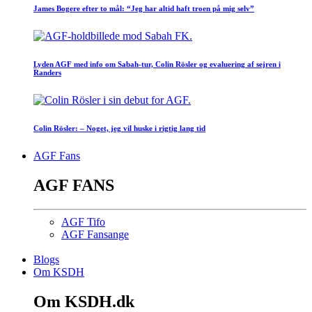
James Bogere efter to mål: “Jeg har altid haft troen på mig selv”
Lyden AGF med info om Sabah-tur, Colin Rösler og evaluering af sejren i
Randers
Colin Rösler: – Noget, jeg vil huske i rigtig lang tid
AGF Fans
AGF FANS
AGF Tifo
AGF Fansange
Blogs
Om KSDH
Om KSDH.dk