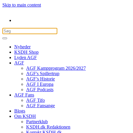
Skip to main content
Nyheder
KSDH Shop
Lyden AGF
AGF
AGF Kampprogram 2026/2027
AGF's Spillertrup
AGF’s Historie
AGF I Europa
AGF Podcasts
AGF Fans
AGF Tifo
AGF Fansange
Blogs
Om KSDH
Partnerklub
KSDH.dk Redaktionen
Kontakt KSDH.dk