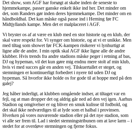
Det show, som AGF har forsøgt at skabe inden de seneste to
hjemmekampe, passer ganske enkelt ikke ind her. Det minder om
det, som Randers gør inden deres hjemmekampe. Det minder om en
håndboldhal. Det kan måske også passe ind i Herning før FC
Midtjyllands kampe. Men det er malplaceret i AGF.
Vi bryster os af at være en klub med en stor historie og en klub, der
skal være respekt for. Vi synger om historie, og at vi er unikke. Men
med tiltag som showet før FCK-kampen risikerer vi lynhurtigt at
ligne alle de andre. I min optik skal AGF ikke ligne alle de andre
klubber. Hvis trends fra andre stadions måske peger i retning af bas,
DJ og hypeman, vil det kun gøre mig endnu mere stolt af min klub,
hvis vi med succes går en anden vej. Tilskuertallet er steget, og
stemningen er kontinuerligt forbedret i nyere tid uden DJ og
hypeman. Så hvorfor ikke holde os for gode til at hoppe med på den
galej?
Jeg håber inderligt, at klubben omgående indser, at tiltaget var en
fejl, og at man dropper det og aldrig går ned ad den vej igen. Aarhus
Stadion og omgivelser er og bliver en smuk kulisse til fodbold, og
det skal ikke nedværdiges til at lyde som et halbal i provinsen.
Hverken på vores nuværende stadion eller på det nye stadion, som
vi alle ser frem til. Lad i stedet stemningstribunen om at lave larm – i
stedet for at overdøve stemningen og fjerne fokus.