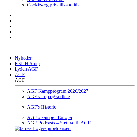
Cookie- og privatlivspolitik
Nyheder
KSDH Shop
Lyden AGF
AGF
AGF
AGF Kampprogram 2026/2027
AGF’s trup og spillere
AGF's Historie
AGF’s kampe i Europa
AGF Podcasts – Sæt lyd til AGF