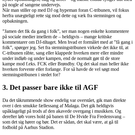
på nogle af sangene undervejs.
Når man stiller op med DJ og hypeman foran C-tribunen, vil fokus
herfra unægteligt rette sig mod dette og væk fra stemningen og
opbakningen.
”Jamen det fik da gang i folk”, ser man nogen enkelte kommentere
på sociale medier imellem de – heldigvis – mange kritiske
kommentarer om DJ-tiltaget. Men hvad er formålet med at ”få gang i
folk”, spørger jeg. Set fra stemningstribunen virkede det ikke til, at
C-tribunen råbte, sang eller klappede hverken mere eller mindre
under indløb og under kampen, end de normalt gør til de store
kampe mod f.eks. FCK eller Brøndby. Og det skal man heller ikke
hverken forvente eller forlange. For så havde de vel søgt mod
stemningstribunen i stedet for?
3. Det passer bare ikke til AGF
Da det tåkrummende show endelig var overstået, gik man direkte
over i den smukke fællessang af Malaga. Det gik heldigvis
upåklageligt på trods af den akavede overgang i musikken. Og
derefter løb vores hold på banen til De Hvide Fra Fredensvang –
som det sig hører og bør. Det er sådan, det skal være, at gå til
fodbold på Aarhus Stadion.