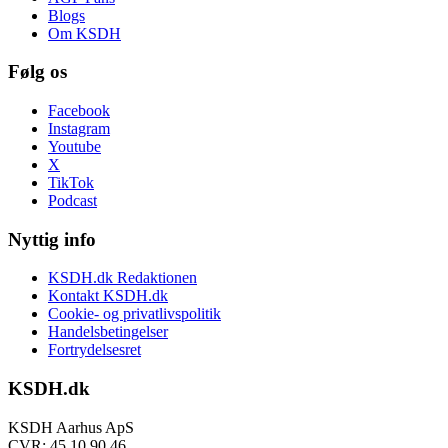
Blogs
Om KSDH
Følg os
Facebook
Instagram
Youtube
X
TikTok
Podcast
Nyttig info
KSDH.dk Redaktionen
Kontakt KSDH.dk
Cookie- og privatlivspolitik
Handelsbetingelser
Fortrydelsesret
KSDH.dk
KSDH Aarhus ApS
CVR: 45 10 90 46