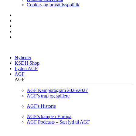
Cookie- og privatlivspolitik
Nyheder
KSDH Shop
Lyden AGF
AGF
AGF
AGF Kampprogram 2026/2027
AGF’s trup og spillere
AGF's Historie
AGF’s kampe i Europa
AGF Podcasts – Sæt lyd til AGF