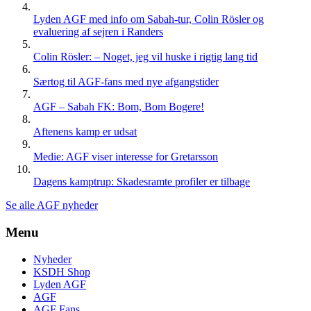
Lyden AGF med info om Sabah-tur, Colin Rösler og
evaluering af sejren i Randers
Colin Rösler: – Noget, jeg vil huske i rigtig lang tid
Særtog til AGF-fans med nye afgangstider
AGF – Sabah FK: Bom, Bom Bogere!
Aftenens kamp er udsat
Medie: AGF viser interesse for Gretarsson
Dagens kamptrup: Skadesramte profiler er tilbage
Se alle AGF nyheder
Menu
Nyheder
KSDH Shop
Lyden AGF
AGF
AGF Fans