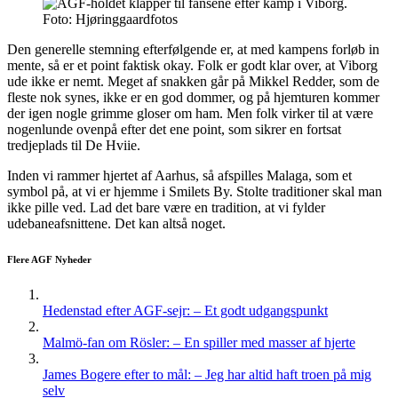
Foto: Hjøringgaardfotos
Den generelle stemning efterfølgende er, at med kampens forløb in
mente, så er et point faktisk okay. Folk er godt klar over, at Viborg
ude ikke er nemt. Meget af snakken går på Mikkel Redder, som de
fleste nok synes, ikke er en god dommer, og på hjemturen kommer
der igen nogle grimme gloser om ham. Men folk virker til at være
nogenlunde ovenpå efter det ene point, som sikrer en fortsat
tredjeplads til De Hviie.
Inden vi rammer hjertet af Aarhus, så afspilles Malaga, som et
symbol på, at vi er hjemme i Smilets By. Stolte traditioner skal man
ikke pille ved. Lad det bare være en tradition, at vi fylder
udebaneafsnittene. Det kan altså noget.
Flere AGF Nyheder
Hedenstad efter AGF-sejr: – Et godt udgangspunkt
Malmö-fan om Rösler: – En spiller med masser af hjerte
James Bogere efter to mål: – Jeg har altid haft troen på mig
selv