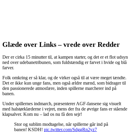
Glæde over Links – vrede over Redder
Der er cirka 15 minutter til, at kampen starter, og det er et flot udsyn
ned over udebanetribunen, som fuldstændig er farvet i hvide og blå
farver.
Folk omkring er så klar, og de virker også til at være meget tændte.
Det er ikke kun unge fans, men også ældre mænd, som bidrager til
den passionerede atmosfære, inden spillerne marcherer ind på
banen.
Under spillernes indmarch, præsenterer AGF-fansene sig visuelt
med halstørklæderne i vejret, mens der fra de øvrige fans er stående
klapsalver. Kom nu – lad os nu få den sejr!
Stor og sublim modtagelse, når spillerne går ind på
banen! KSDH!
pic.twitter.com/SdggRn2yz7