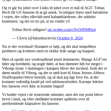
Og vi går fra jubel over Links til jubel over et mål til AGF. Tobias
Bech får GF-fansene til at gå amok. Scoringen fejres med hænderne
i vejret, der viftes ellevildt med halstørklæderne, der uddeles
krammere, og der en tro på, at nu vinder vi!
Tobias Bech udligner!
pic.twitter.com/cNvOfDMHed
— Clovis (@lukunkuclovis)
October 6, 2024
Nu er der overskud! Humøret er højt, og det skal simpelthen
profiteres og kvitteres med en række fede sange og hopperi.
Men så opstår nye vredesudbrud imod dommeren. Mange AGF’ere
føler sig bortdømt, og nogle føler, at han dømmer lidt for meget i
Viborgs favør. I slutningen i kampen bliver der tavshed, fordi der er
dømt straffe til Viborg, og der er rødt kort til Jonas Jensen-Abbew.
Straffesparket bliver brændt, og så skal jeg lige love for, at der
kommer ordentlig knald på ved udebaneafsnittet. Kæmpe lettelse
hos fansene over ikke at komme bagud!
Vi holder vejret i de resterende minutter, men det ene point bliver
hevet i land, og efter slutfløjtet kommer spillerne over til
anerkendende klapsalver fra fansene.