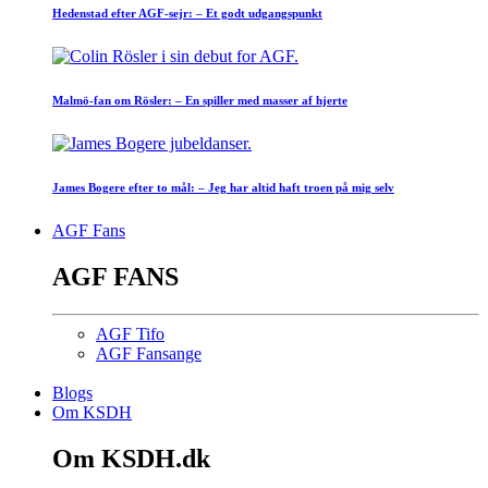
Hedenstad efter AGF-sejr: – Et godt udgangspunkt
Malmö-fan om Rösler: – En spiller med masser af hjerte
James Bogere efter to mål: – Jeg har altid haft troen på mig selv
AGF Fans
AGF FANS
AGF Tifo
AGF Fansange
Blogs
Om KSDH
Om KSDH.dk