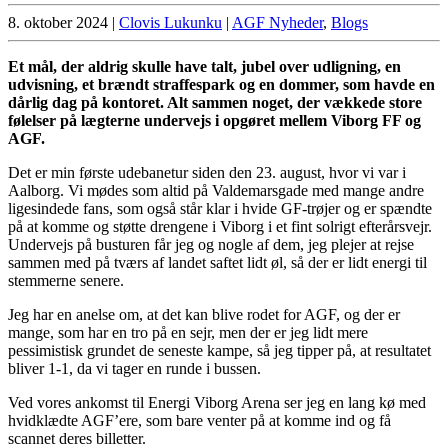
8. oktober 2024
|
Clovis Lukunku
|
AGF Nyheder
,
Blogs
Et mål, der aldrig skulle have talt, jubel over udligning, en
udvisning, et brændt straffespark og en dommer, som havde en
dårlig dag på kontoret. Alt sammen noget, der vækkede store
følelser på lægterne undervejs i opgøret mellem Viborg FF og
AGF.
Det er min første udebanetur siden den 23. august, hvor vi var i
Aalborg. Vi mødes som altid på Valdemarsgade med mange andre
ligesindede fans, som også står klar i hvide GF-trøjer og er spændte
på at komme og støtte drengene i Viborg i et fint solrigt efterårsvejr.
Undervejs på busturen får jeg og nogle af dem, jeg plejer at rejse
sammen med på tværs af landet saftet lidt øl, så der er lidt energi til
stemmerne senere.
Jeg har en anelse om, at det kan blive rodet for AGF, og der er
mange, som har en tro på en sejr, men der er jeg lidt mere
pessimistisk grundet de seneste kampe, så jeg tipper på, at resultatet
bliver 1-1, da vi tager en runde i bussen.
Ved vores ankomst til Energi Viborg Arena ser jeg en lang kø med
hvidklædte AGF’ere, som bare venter på at komme ind og få
scannet deres billetter.