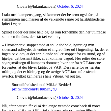
— Clovis (@lukunkuclovis)
October 6, 2024
I takt med kampens gang, så kommer der bestemt også fart på
stemningen med masser af de velkendte sange og halstørklæderne
løftet i vejret.
Spillet sidder der ikke helt, og jeg kan fornemme den her utilfredse
summen fra fans, der står tæt ved mig.
– Hvorfor er vi stoppet med at spille fodbold, hører jeg min
sidemand udbryde, da endnu et angreb fiser ud i ingenting. Ja, der er
ingen tvivl om, at det sprudlende spil er stoppet for en stund, og så
hjælper det bestemt ikke, at vi kommer bagud. Her rettes der store
spørgsmålstegn til kampens dommer, hvor der fra AGF-fansene
forventes, at der bliver kigget på VAR. Desværre for os, så står
målet, og det er både jeg og de øvrige AGF-fans uforstående
overfor, hvilket kan høres i hele Viborg, vil jeg tro.
Stor utilfredshed med Mikkel Redder!
pic.twitter.com/PHuu5IfQfQ
— Clovis (@lukunkuclovis)
October 6, 2024
Nå, efter pausen får vi så det længe ventede comeback til vores
fyrige sydafrikaner, Gift Links. Please, giv os magien tilbage!