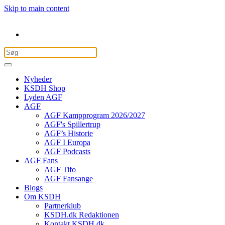
Skip to main content
Nyheder
KSDH Shop
Lyden AGF
AGF
AGF Kampprogram 2026/2027
AGF's Spillertrup
AGF’s Historie
AGF I Europa
AGF Podcasts
AGF Fans
AGF Tifo
AGF Fansange
Blogs
Om KSDH
Partnerklub
KSDH.dk Redaktionen
Kontakt KSDH.dk