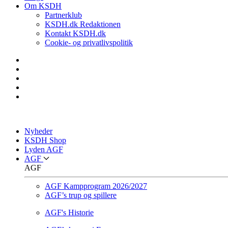
Om KSDH
Partnerklub
KSDH.dk Redaktionen
Kontakt KSDH.dk
Cookie- og privatlivspolitik
Nyheder
KSDH Shop
Lyden AGF
AGF
AGF
AGF Kampprogram 2026/2027
AGF’s trup og spillere
AGF's Historie