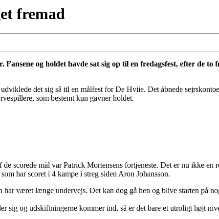
get fremad
r. Fansene og holdet havde sat sig op til en fredagsfest, efter de t
dviklede det sig så til en målfest for De Hviie. Det åbnede sejrskontoe
eservespillere, som bestemt kun gavner holdet.
 de scorede mål var Patrick Mortensens fortjeneste. Det er nu ikke en 
om har scoret i 4 kampe i streg siden Aron Johansson.
den har været længe undervejs. Det kan dog gå hen og blive starten på nog
 sig og udskiftningerne kommer ind, så er det bare et utroligt højt nive