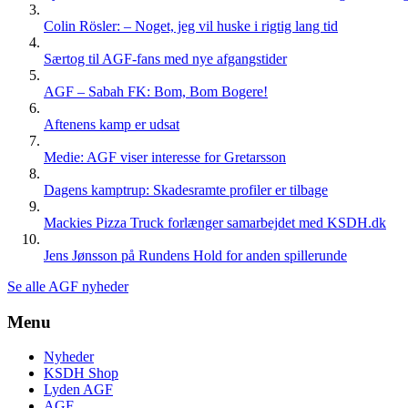
Colin Rösler: – Noget, jeg vil huske i rigtig lang tid
Særtog til AGF-fans med nye afgangstider
AGF – Sabah FK: Bom, Bom Bogere!
Aftenens kamp er udsat
Medie: AGF viser interesse for Gretarsson
Dagens kamptrup: Skadesramte profiler er tilbage
Mackies Pizza Truck forlænger samarbejdet med KSDH.dk
Jens Jønsson på Rundens Hold for anden spillerunde
Se alle AGF nyheder
Menu
Nyheder
KSDH Shop
Lyden AGF
AGF