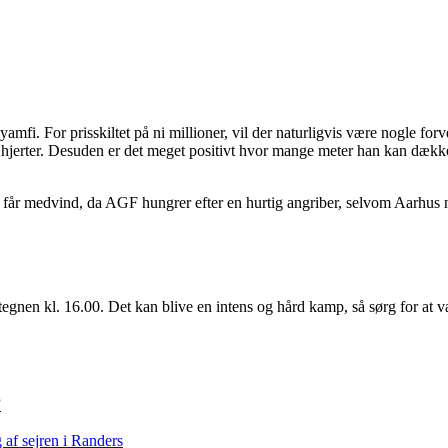
amfi. For prisskiltet på ni millioner, vil der naturligvis være nogle for
 hjerter. Desuden er det meget positivt hvor mange meter han kan dække,
 får medvind, da AGF hungrer efter en hurtig angriber, selvom Aarhus n
 kl. 16.00. Det kan blive en intens og hård kamp, så sørg for at være 
”
af sejren i Randers