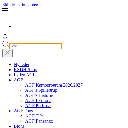
Skip to main content
Nyheder
KSDH Shop
Lyden AGF
AGF
AGF Kampprogram 2026/2027
AGF's Spillertrup
AGF’s Historie
AGF I Europa
AGF Podcasts
AGF Fans
AGF Tifo
AGF Fansange
Blogs