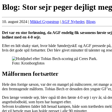
Blog: Stor sejr peger dejligt me
10. august 2024
|
Mikkel Gyngstrup
|
AGF Nyheder
,
Blogs
Det var en stor forløsning, da AGF endelig fik sæsonens første sej
indløst med en 4-0 sejr.
Efter en lidt shaky start, hvor både SønderjyskE og AGF pressede på, u
hvis det gode spil fortsætter. Der blev givet minutter til talenter og r
Foto: Kronborgfotos
Målformen fortsætter
Hele den forrige sæson, var der en mangel på målscorere, ret mange af
den fremragende målform. Tobias Bech er desuden den yngste GF’er, s
Den længe ventede sejr, blev også til den første 4-0 sejr i syv år, så 
angrebsfodbold, som byen har hungret efter.
Selvom kvaliteten falder lidt henad kampen, både som trætheden melder
det vil betyde man kan holde presset i alle 90 minutter.