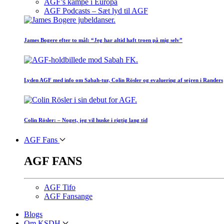
AGF’s kampe i Europa
AGF Podcasts – Sæt lyd til AGF
James Bogere efter to mål: “Jeg har altid haft troen på mig selv”
Lyden AGF med info om Sabah-tur, Colin Rösler og evaluering af sejren i Randers
Colin Rösler: – Noget, jeg vil huske i rigtig lang tid
AGF Fans
AGF FANS
AGF Tifo
AGF Fansange
Blogs
Om KSDH