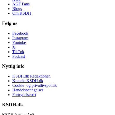
AGF Fans
Blogs
Om KSDH
Følg os
Facebook
Instagram
Youtube
X
TikTok
Podcast
Nyttig info
KSDH.dk Redaktionen
Kontakt KSDH.dk
Cookie- og privatlivspolitik
Handelsbetingelser
Fortrydelsesret
KSDH.dk
KSDH Aarhus ApS