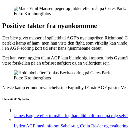
Foto: Kronborgfotos
Positive takter fra nyankommne
Der blev givet masser af spilletid til AGF’s nye angriber, Richmond Gy
perfekt kamp af ham, men han viste den fight, som virkelig kan vinde
i en AGF-scoring kort tid efter hans hjemmebane debut.
Det kan være nøglen til, at AGF kan blande sig i toppen, hvis Gyamfi
være forskellen på en uforløst uafgjort og en velfortjent sejr.
Foto: Kronborgfotos
Næste kamp er mod revanchelystne Brøndby IF, når AGF gæster Vestegnen
Flere AGF Nyheder
James Bogere efter to mål: “Jeg har altid haft troen på mig selv
Lyden AGF med info om Sabah-tur, Colin Rösler og evaluering 