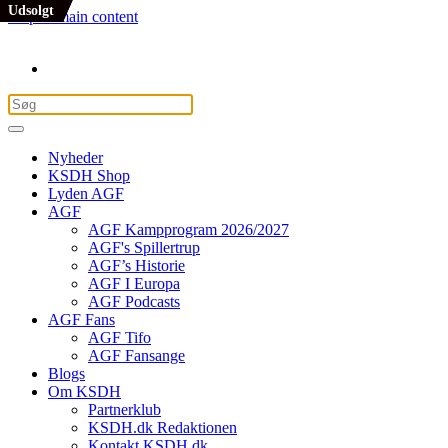
Udsolgt
Udsolgt
Skip to main content
Nyheder
KSDH Shop
Lyden AGF
AGF
AGF Kampprogram 2026/2027
AGF's Spillertrup
AGF’s Historie
AGF I Europa
AGF Podcasts
AGF Fans
AGF Tifo
AGF Fansange
Blogs
Om KSDH
Partnerklub
KSDH.dk Redaktionen
Kontakt KSDH.dk