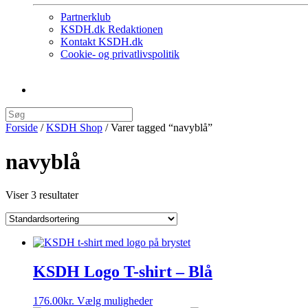
Partnerklub
KSDH.dk Redaktionen
Kontakt KSDH.dk
Cookie- og privatlivspolitik
Forside
/
KSDH Shop
/ Varer tagged “navyblå”
navyblå
Viser 3 resultater
KSDH Logo T-shirt – Blå
Dette
176.00
kr.
Vælg muligheder