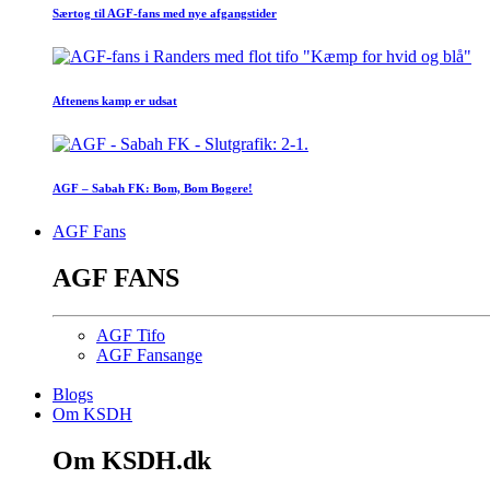
Særtog til AGF-fans med nye afgangstider
Aftenens kamp er udsat
AGF – Sabah FK: Bom, Bom Bogere!
AGF Fans
AGF FANS
AGF Tifo
AGF Fansange
Blogs
Om KSDH
Om KSDH.dk