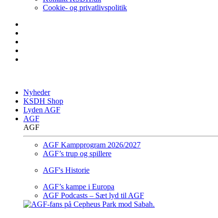
Cookie- og privatlivspolitik
Nyheder
KSDH Shop
Lyden AGF
AGF
AGF
AGF Kampprogram 2026/2027
AGF’s trup og spillere
AGF's Historie
AGF’s kampe i Europa
AGF Podcasts – Sæt lyd til AGF