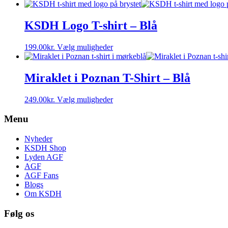
vare
har
flere
KSDH Logo T-shirt – Blå
varianter.
Mulighederne
Dette
199.00
kr.
Vælg muligheder
kan
vare
vælges
har
på
flere
Miraklet i Poznan T-Shirt – Blå
varesiden
varianter.
Mulighederne
Dette
249.00
kr.
Vælg muligheder
kan
vare
vælges
har
Menu
på
flere
varesiden
varianter.
Nyheder
Mulighederne
KSDH Shop
kan
Lyden AGF
vælges
AGF
på
AGF Fans
varesiden
Blogs
Om KSDH
Følg os