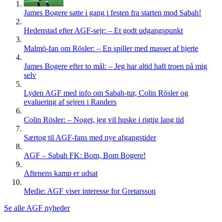
James Bogere satte i gang i festen fra starten mod Sabah!
Hedenstad efter AGF-sejr: – Et godt udgangspunkt
Malmö-fan om Rösler: – En spiller med masser af hjerte
James Bogere efter to mål: – Jeg har altid haft troen på mig
selv
Lyden AGF med info om Sabah-tur, Colin Rösler og
evaluering af sejren i Randers
Colin Rösler: – Noget, jeg vil huske i rigtig lang tid
Særtog til AGF-fans med nye afgangstider
AGF – Sabah FK: Bom, Bom Bogere!
Aftenens kamp er udsat
Medie: AGF viser interesse for Gretarsson
Se alle AGF nyheder