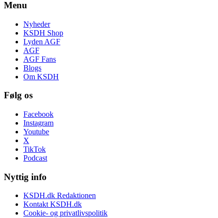
Menu
Nyheder
KSDH Shop
Lyden AGF
AGF
AGF Fans
Blogs
Om KSDH
Følg os
Facebook
Instagram
Youtube
X
TikTok
Podcast
Nyttig info
KSDH.dk Redaktionen
Kontakt KSDH.dk
Cookie- og privatlivspolitik