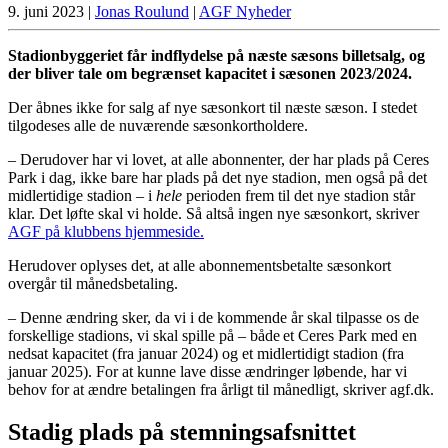
9. juni 2023
|
Jonas Roulund
|
AGF Nyheder
Stadionbyggeriet får indflydelse på næste sæsons billetsalg, og
der bliver tale om begrænset kapacitet i sæsonen 2023/2024.
Der åbnes ikke for salg af nye sæsonkort til næste sæson. I stedet
tilgodeses alle de nuværende sæsonkortholdere.
– Derudover har vi lovet, at alle abonnenter, der har plads på Ceres
Park i dag, ikke bare har plads på det nye stadion, men også på det
midlertidige stadion – i
hele
perioden frem til det nye stadion står
klar. Det løfte skal vi holde. Så altså ingen nye sæsonkort, skriver
AGF på klubbens hjemmeside.
Herudover oplyses det, at alle abonnementsbetalte sæsonkort
overgår til månedsbetaling.
– Denne ændring sker, da vi i de kommende år skal tilpasse os de
forskellige stadions, vi skal spille på – både et Ceres Park med en
nedsat kapacitet (fra januar 2024) og et midlertidigt stadion (fra
januar 2025). For at kunne lave disse ændringer løbende, har vi
behov for at ændre betalingen fra årligt til månedligt, skriver agf.dk.
Stadig plads på stemningsafsnittet