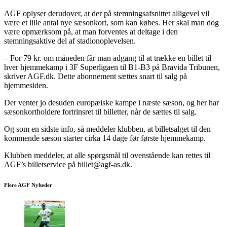
AGF oplyser derudover, at der på stemningsafsnittet alligevel vil
være et lille antal nye sæsonkort, som kan købes. Her skal man dog
være opmærksom på, at man forventes at deltage i den
stemningsaktive del af stadionoplevelsen.
– For 79 kr. om måneden får man adgang til at trække en billet til
hver hjemmekamp i 3F Superligaen til B1-B3 på Bravida Tribunen,
skriver AGF.dk. Dette abonnement sættes snart til salg på
hjemmesiden.
Der venter jo desuden europæiske kampe i næste sæson, og her har
sæsonkortholdere fortrinsret til billetter, når de sættes til salg.
Og som en sidste info, så meddeler klubben, at billetsalget til den
kommende sæson starter cirka 14 dage før første hjemmekamp.
Klubben meddeler, at alle spørgsmål til ovenstående kan rettes til
AGF’s billetservice på billet@agf-as.dk.
Flere AGF Nyheder