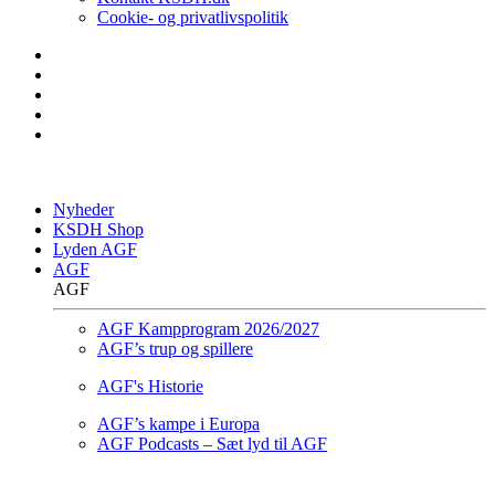
Cookie- og privatlivspolitik
Nyheder
KSDH Shop
Lyden AGF
AGF
AGF
AGF Kampprogram 2026/2027
AGF’s trup og spillere
AGF's Historie
AGF’s kampe i Europa
AGF Podcasts – Sæt lyd til AGF