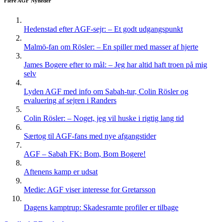
Flere AGF Nyheder
flere
varianter.
Mulighederne
Hedenstad efter AGF-sejr: – Et godt udgangspunkt
kan
vælges
Malmö-fan om Rösler: – En spiller med masser af hjerte
på
varesiden
James Bogere efter to mål: – Jeg har altid haft troen på mig
selv
Lyden AGF med info om Sabah-tur, Colin Rösler og
evaluering af sejren i Randers
Colin Rösler: – Noget, jeg vil huske i rigtig lang tid
Særtog til AGF-fans med nye afgangstider
AGF – Sabah FK: Bom, Bom Bogere!
Aftenens kamp er udsat
Medie: AGF viser interesse for Gretarsson
Dagens kamptrup: Skadesramte profiler er tilbage