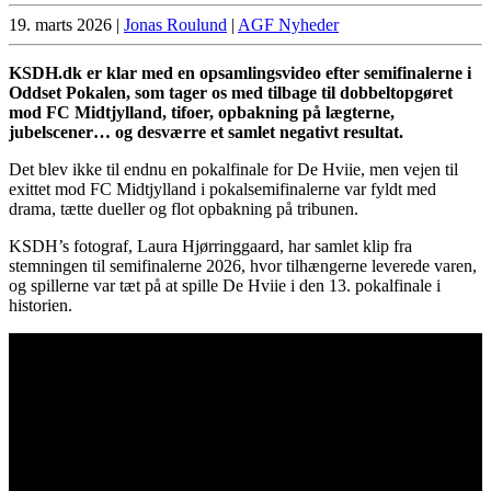
19. marts 2026
|
Jonas Roulund
|
AGF Nyheder
KSDH.dk er klar med en opsamlingsvideo efter semifinalerne i
Oddset Pokalen, som tager os med tilbage til dobbeltopgøret
mod FC Midtjylland, tifoer, opbakning på lægterne,
jubelscener… og desværre et samlet negativt resultat.
Det blev ikke til endnu en pokalfinale for De Hviie, men vejen til
exittet mod FC Midtjylland i pokalsemifinalerne var fyldt med
drama, tætte dueller og flot opbakning på tribunen.
KSDH’s fotograf, Laura Hjørringgaard, har samlet klip fra
stemningen til semifinalerne 2026, hvor tilhængerne leverede varen,
og spillerne var tæt på at spille De Hviie i den 13. pokalfinale i
historien.