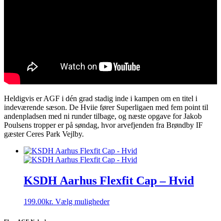
Heldigvis er AGF i dén grad stadig inde i kampen om en titel i
indeværende sæson. De Hviie fører Superligaen med fem point til
andenpladsen med ni runder tilbage, og næste opgave for Jakob
Poulsens tropper er på søndag, hvor arvefjenden fra Brøndby IF
gæster Ceres Park Vejlby.
KSDH Aarhus Flexfit Cap – Hvid
Dette
199.00
kr.
Vælg muligheder
vare
har