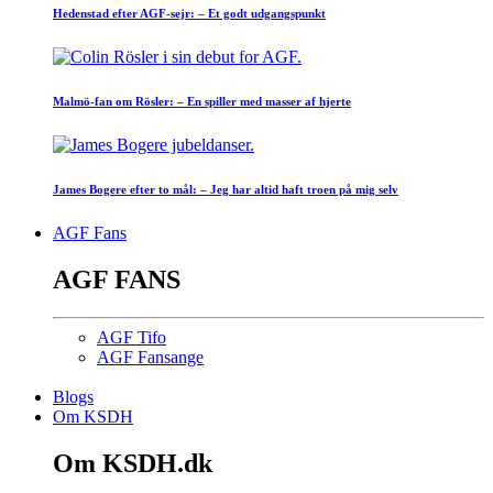
Hedenstad efter AGF-sejr: – Et godt udgangspunkt
Malmö-fan om Rösler: – En spiller med masser af hjerte
James Bogere efter to mål: – Jeg har altid haft troen på mig selv
AGF Fans
AGF FANS
AGF Tifo
AGF Fansange
Blogs
Om KSDH
Om KSDH.dk