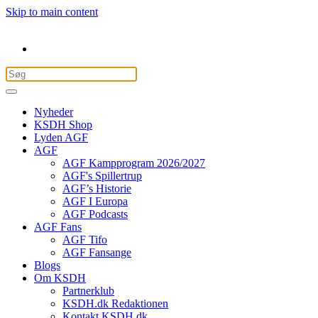
Skip to main content
Nyheder
KSDH Shop
Lyden AGF
AGF
AGF Kampprogram 2026/2027
AGF's Spillertrup
AGF’s Historie
AGF I Europa
AGF Podcasts
AGF Fans
AGF Tifo
AGF Fansange
Blogs
Om KSDH
Partnerklub
KSDH.dk Redaktionen
Kontakt KSDH.dk