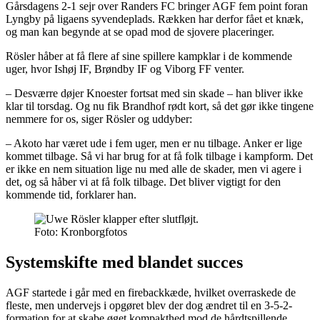
Gårsdagens 2-1 sejr over Randers FC bringer AGF fem point foran
Lyngby på ligaens syvendeplads. Rækken har derfor fået et knæk,
og man kan begynde at se opad mod de sjovere placeringer.
Rösler håber at få flere af sine spillere kampklar i de kommende
uger, hvor Ishøj IF, Brøndby IF og Viborg FF venter.
– Desværre døjer Knoester fortsat med sin skade – han bliver ikke
klar til torsdag. Og nu fik Brandhof rødt kort, så det gør ikke tingene
nemmere for os, siger Rösler og uddyber:
– Akoto har været ude i fem uger, men er nu tilbage. Anker er lige
kommet tilbage. Så vi har brug for at få folk tilbage i kampform. Det
er ikke en nem situation lige nu med alle de skader, men vi agere i
det, og så håber vi at få folk tilbage. Det bliver vigtigt for den
kommende tid, forklarer han.
Foto: Kronborgfotos
Systemskifte med blandet succes
AGF startede i går med en firebackkæde, hvilket overraskede de
fleste, men undervejs i opgøret blev der dog ændret til en 3-5-2-
formation for at skabe øget kompakthed mod de hårdtspillende