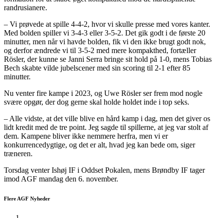
randrusianere.
– Vi prøvede at spille 4-4-2, hvor vi skulle presse med vores kanter.
Med bolden spiller vi 3-4-3 eller 3-5-2. Det gik godt i de første 20
minutter, men når vi havde bolden, fik vi den ikke brugt godt nok,
og derfor ændrede vi til 3-5-2 med mere kompakthed, fortæller
Rösler, der kunne se Janni Serra bringe sit hold på 1-0, mens Tobias
Bech skabte vilde jubelscener med sin scoring til 2-1 efter 85
minutter.
Nu venter fire kampe i 2023, og Uwe Rösler ser frem mod nogle
svære opgør, der dog gerne skal holde holdet inde i top seks.
– Alle vidste, at det ville blive en hård kamp i dag, men det giver os
lidt kredit med de tre point. Jeg sagde til spillerne, at jeg var stolt af
dem. Kampene bliver ikke nemmere herfra, men vi er
konkurrencedygtige, og det er alt, hvad jeg kan bede om, siger
træneren.
Torsdag venter Ishøj IF i Oddset Pokalen, mens Brøndby IF tager
imod AGF mandag den 6. november.
Flere AGF Nyheder