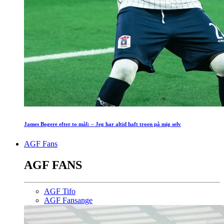
James Bogere efter to mål: – Jeg har altid haft troen på mig selv
AGF Fans
AGF FANS
AGF Tifo
AGF Fansange