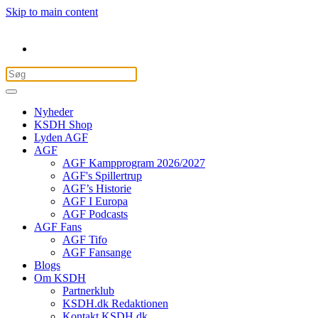
Skip to main content
Nyheder
KSDH Shop
Lyden AGF
AGF
AGF Kampprogram 2026/2027
AGF's Spillertrup
AGF’s Historie
AGF I Europa
AGF Podcasts
AGF Fans
AGF Tifo
AGF Fansange
Blogs
Om KSDH
Partnerklub
KSDH.dk Redaktionen
Kontakt KSDH.dk