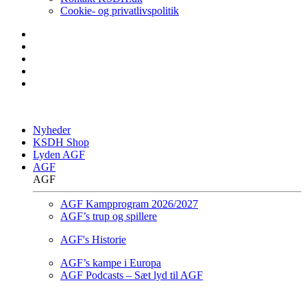
Cookie- og privatlivspolitik
Nyheder
KSDH Shop
Lyden AGF
AGF
AGF
AGF Kampprogram 2026/2027
AGF’s trup og spillere
AGF's Historie
AGF’s kampe i Europa
AGF Podcasts – Sæt lyd til AGF