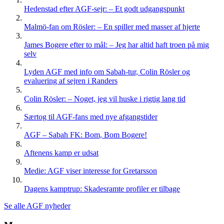
Hedenstad efter AGF-sejr: – Et godt udgangspunkt
Malmö-fan om Rösler: – En spiller med masser af hjerte
James Bogere efter to mål: – Jeg har altid haft troen på mig
selv
Lyden AGF med info om Sabah-tur, Colin Rösler og
evaluering af sejren i Randers
Colin Rösler: – Noget, jeg vil huske i rigtig lang tid
Særtog til AGF-fans med nye afgangstider
AGF – Sabah FK: Bom, Bom Bogere!
Aftenens kamp er udsat
Medie: AGF viser interesse for Gretarsson
Dagens kamptrup: Skadesramte profiler er tilbage
Se alle AGF nyheder