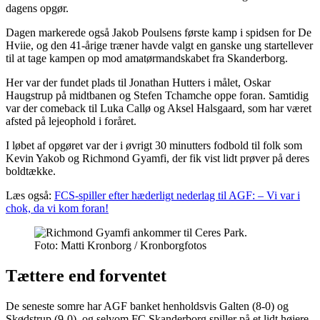
dagens opgør.
Dagen markerede også Jakob Poulsens første kamp i spidsen for De
Hviie, og den 41-årige træner havde valgt en ganske ung startellever
til at tage kampen op mod amatørmandskabet fra Skanderborg.
Her var der fundet plads til Jonathan Hutters i målet, Oskar
Haugstrup på midtbanen og Stefen Tchamche oppe foran. Samtidig
var der comeback til Luka Callø og Aksel Halsgaard, som har været
afsted på lejeophold i foråret.
I løbet af opgøret var der i øvrigt 30 minutters fodbold til folk som
Kevin Yakob og Richmond Gyamfi, der fik vist lidt prøver på deres
boldtække.
Læs også:
FCS-spiller efter hæderligt nederlag til AGF: – Vi var i
chok, da vi kom foran!
Foto: Matti Kronborg / Kronborgfotos
Tættere end forventet
De seneste somre har AGF banket henholdsvis Galten (8-0) og
Skødstrup (9-0), og selvom FC Skanderborg spiller på et lidt højere