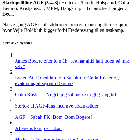
Startopstilling AGF (3-4-3):
Hutters – Storch, Halsgaard, Callø –
Beijmo, Kristjansson, MEM, Haugstrup – Tchamche, Haugen,
Bech.
Næste gang AGF skal i aktion er i morgen, onsdag den 25. juni,
hvor Vejle Boldklub kigger forbi Fredensvang til en testkamp.
Flere AGF Nyheder
James Bogere efter to mål: “Jeg har altid haft troen på mig
selv”
Lyden AGF med info om Sabah-tur, Colin Rösler og
evaluering af sejren i Randers
Colin Rösler: – Noget, jeg vil huske i rigtig lang tid
Særtog til AGF-fans med nye afgangstider
AGF – Sabah FK: Bom, Bom Bogere!
Aftenens kamp er udsat
Medie: AGF viser interesse for Gretarsson