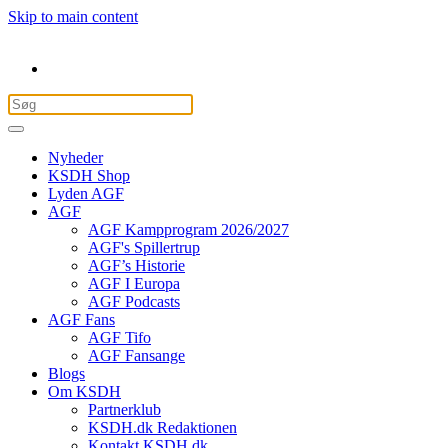
Skip to main content
Nyheder
KSDH Shop
Lyden AGF
AGF
AGF Kampprogram 2026/2027
AGF's Spillertrup
AGF’s Historie
AGF I Europa
AGF Podcasts
AGF Fans
AGF Tifo
AGF Fansange
Blogs
Om KSDH
Partnerklub
KSDH.dk Redaktionen
Kontakt KSDH.dk