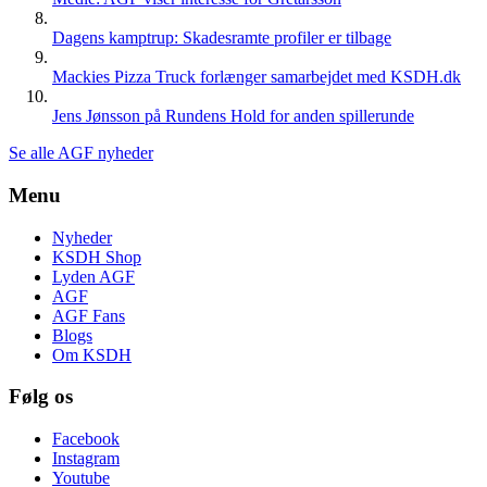
Dagens kamptrup: Skadesramte profiler er tilbage
Mackies Pizza Truck forlænger samarbejdet med KSDH.dk
Jens Jønsson på Rundens Hold for anden spillerunde
Se alle AGF nyheder
Menu
Nyheder
KSDH Shop
Lyden AGF
AGF
AGF Fans
Blogs
Om KSDH
Følg os
Facebook
Instagram
Youtube