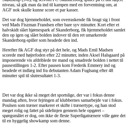
niveau, så gik man da ind til kampen med en forventning om, at
AGF nok skulle kunne score et par kasser.
Det var dog hjemmeholdet, som overraskende fik bragt sig i front
ved Mads Fiszman Frandsen efter bare syv minutter. Kort efter et
halvskidt slået hjørnespark af Skanderborg, fik hjemmeholdet samlet
den op igen og slået bolden indover til den ret umarkerede
Skanderborg-spiller som headede den ind.
Herefter fik AGF dog styr på det hele, og Mads Emil Madsen
scorede med højrefoden efter 22 minutter, inden Aksel Halsgaard på
imponerende vis afdriblede tre mand og smadrede bolden i nettet til
pausestillingen 1-2. Efter pausen kom Frederik Emmery ind og
headede et indlæg ind fra debutanten Adam Fuglsang efter 48
minutter spil til slutresultatet 1-3.
Det var dog ikke så meget det sportslige, der var i fokus denne
mandag aften, hvor fejringen af klubbernes samarbejde var i fokus.
Poulsen som træner markerer et skifte i trænertype, og han stod
meget rolig og fattet på sidelinjen gennem hele opgøret –
spørgsmålet er dog, om ikke de fleste Superligatrænere ville gøre det
til en hyggelig showkamp som denne.