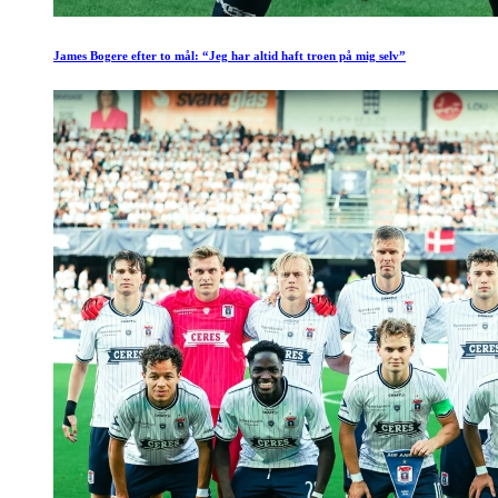
James Bogere efter to mål: “Jeg har altid haft troen på mig selv”