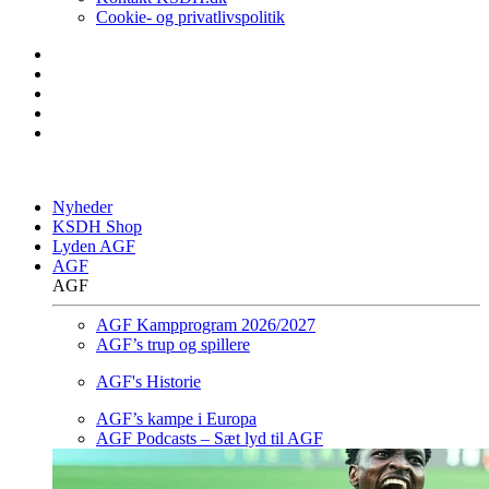
Cookie- og privatlivspolitik
Nyheder
KSDH Shop
Lyden AGF
AGF
AGF
AGF Kampprogram 2026/2027
AGF’s trup og spillere
AGF's Historie
AGF’s kampe i Europa
AGF Podcasts – Sæt lyd til AGF