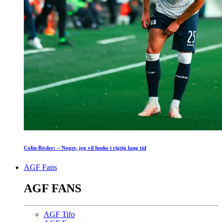
Colin Rösler: – Noget, jeg vil huske i rigtig lang tid
AGF Fans
AGF FANS
AGF Tifo