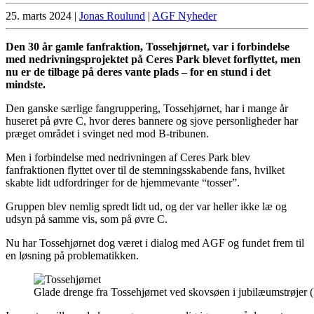
25. marts 2024
|
Jonas Roulund
|
AGF Nyheder
Den 30 år gamle fanfraktion, Tossehjørnet, var i forbindelse
med nedrivningsprojektet på Ceres Park blevet forflyttet, men
nu er de tilbage på deres vante plads – for en stund i det
mindste.
Den ganske særlige fangruppering, Tossehjørnet, har i mange år
huseret på øvre C, hvor deres bannere og sjove personligheder har
præget området i svinget ned mod B-tribunen.
Men i forbindelse med nedrivningen af Ceres Park blev
fanfraktionen flyttet over til de stemningsskabende fans, hvilket
skabte lidt udfordringer for de hjemmevante “tosser”.
Gruppen blev nemlig spredt lidt ud, og der var heller ikke læ og
udsyn på samme vis, som på øvre C.
Nu har Tossehjørnet dog været i dialog med AGF og fundet frem til
en løsning på problematikken.
Glade drenge fra Tossehjørnet ved skovsøen i jubilæumstrøjer 