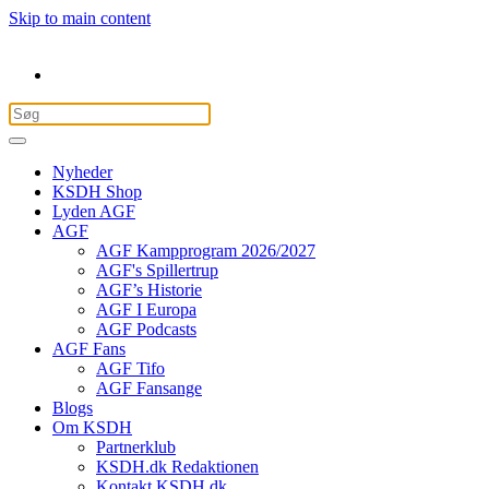
Skip to main content
Nyheder
KSDH Shop
Lyden AGF
AGF
AGF Kampprogram 2026/2027
AGF's Spillertrup
AGF’s Historie
AGF I Europa
AGF Podcasts
AGF Fans
AGF Tifo
AGF Fansange
Blogs
Om KSDH
Partnerklub
KSDH.dk Redaktionen
Kontakt KSDH.dk