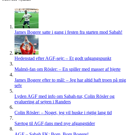
James Bogere satte i gang i festen fra starten mod Sabah!
Hedenstad efter AGF-sejr: – Et godt udgangspunkt
Malmö-fan om Rösler: – En spiller med masser af hjerte
James Bogere efter to mål: – Jeg har altid haft troen på mig
selv
Lyden AGF med info om Sabah-tur, Colin Rösler og
evaluering af sejren i Randers
Colin Rösler: – Noget, jeg vil huske i rigtig lang tid
Særtog til AGF-fans med nye afgangstider
AGF – Sabah FK: Bom, Bom Bogere!