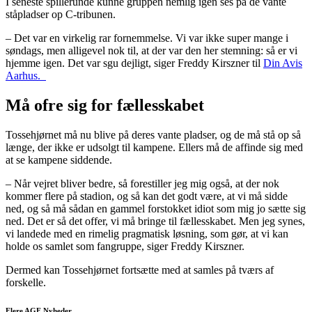
I seneste spillerunde kunne gruppen nemlig igen ses på de vante
ståpladser op C-tribunen.
– Det var en virkelig rar fornemmelse. Vi var ikke super mange i
søndags, men alligevel nok til, at der var den her stemning: så er vi
hjemme igen. Det var sgu dejligt, siger Freddy Kirszner til
Din Avis
Aarhus.
Må ofre sig for fællesskabet
Tossehjørnet må nu blive på deres vante pladser, og de må stå op så
længe, der ikke er udsolgt til kampene. Ellers må de affinde sig med
at se kampene siddende.
– Når vejret bliver bedre, så forestiller jeg mig også, at der nok
kommer flere på stadion, og så kan det godt være, at vi må sidde
ned, og så må sådan en gammel forstokket idiot som mig jo sætte sig
ned. Det er så det offer, vi må bringe til fællesskabet. Men jeg synes,
vi landede med en rimelig pragmatisk løsning, som gør, at vi kan
holde os samlet som fangruppe, siger Freddy Kirszner.
Dermed kan Tossehjørnet fortsætte med at samles på tværs af
forskelle.
Flere AGF Nyheder