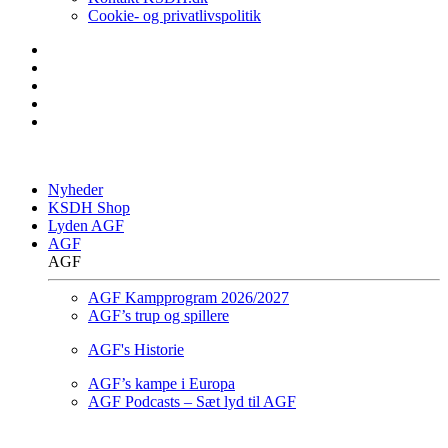
Cookie- og privatlivspolitik
Nyheder
KSDH Shop
Lyden AGF
AGF
AGF
AGF Kampprogram 2026/2027
AGF’s trup og spillere
AGF's Historie
AGF’s kampe i Europa
AGF Podcasts – Sæt lyd til AGF