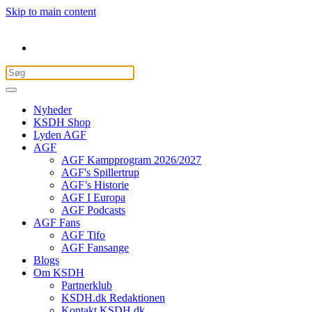
Skip to main content
Nyheder
KSDH Shop
Lyden AGF
AGF
AGF Kampprogram 2026/2027
AGF's Spillertrup
AGF’s Historie
AGF I Europa
AGF Podcasts
AGF Fans
AGF Tifo
AGF Fansange
Blogs
Om KSDH
Partnerklub
KSDH.dk Redaktionen
Kontakt KSDH.dk