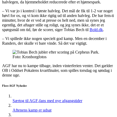
halvlegen, da hjemmeholdet reducerede efter et hjørnespark.
– Vi var jo i kontrol i første halvleg. Det mål de fik til 1-2 var noget
bøvl for os, og vi kom ikke rigtig ud til anden halvleg. De har fem-ti
minutter, hvor de er ved at presse os helt ned, men så synes jeg
egentlig, det aftager stille og roligt, og jeg synes ikke, det er et
spørgsmål om tid, før de scorer, siger Tobias Bech til
Bold.dk
.
– Vi spillede ikke nogen specielt god kamp. Men en december i
Randers, der skulle vi bare vinde. Så det var vigtigt.
Foto: Kronborgfotos
AGF har nu to kampe tilbage, inden vinterferien venter. Det gælder
OB i Oddset Pokalens kvartfinaler, som spilles torsdag og søndag i
denne uge.
Flere AGF Nyheder
Særtog til AGF-fans med nye afgangstider
Aftenens kamp er udsat