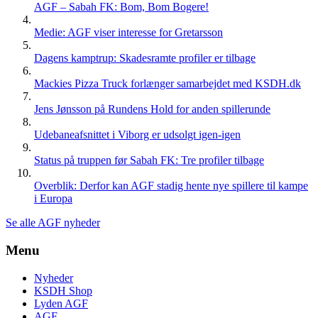
AGF – Sabah FK: Bom, Bom Bogere!
Medie: AGF viser interesse for Gretarsson
Dagens kamptrup: Skadesramte profiler er tilbage
Mackies Pizza Truck forlænger samarbejdet med KSDH.dk
Jens Jønsson på Rundens Hold for anden spillerunde
Udebaneafsnittet i Viborg er udsolgt igen-igen
Status på truppen før Sabah FK: Tre profiler tilbage
Overblik: Derfor kan AGF stadig hente nye spillere til kampe
i Europa
Se alle AGF nyheder
Menu
Nyheder
KSDH Shop
Lyden AGF
AGF