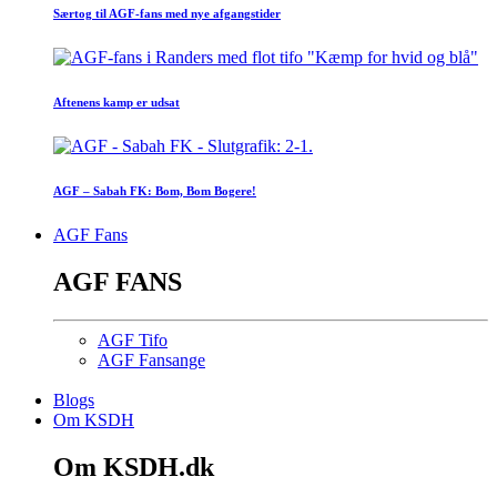
Særtog til AGF-fans med nye afgangstider
Aftenens kamp er udsat
AGF – Sabah FK: Bom, Bom Bogere!
AGF Fans
AGF FANS
AGF Tifo
AGF Fansange
Blogs
Om KSDH
Om KSDH.dk