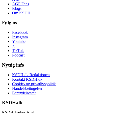
AGF Fans
Blogs
Om KSDH
Følg os
Facebook
Instagram
Youtube
X
TikTok
Podcast
Nyttig info
KSDH.dk Redaktionen
Kontakt KSDH.dk
Cookie- og privatlivspolitik
Handelsbetingelser
Fortrydelsesret
KSDH.dk
KSDH Aarhus ApS