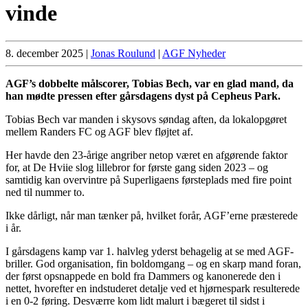
vinde
8. december 2025
|
Jonas Roulund
|
AGF Nyheder
AGF’s dobbelte målscorer, Tobias Bech, var en glad mand, da
han mødte pressen efter gårsdagens dyst på Cepheus Park.
Tobias Bech var manden i skysovs søndag aften, da lokalopgøret
mellem Randers FC og AGF blev fløjtet af.
Her havde den 23-årige angriber netop været en afgørende faktor
for, at De Hviie slog lillebror for første gang siden 2023 – og
samtidig kan overvintre på Superligaens førsteplads med fire point
ned til nummer to.
Ikke dårligt, når man tænker på, hvilket forår, AGF’erne præsterede
i år.
I gårsdagens kamp var 1. halvleg yderst behagelig at se med AGF-
briller. God organisation, fin boldomgang – og en skarp mand foran,
der først opsnappede en bold fra Dammers og kanonerede den i
nettet, hvorefter en indstuderet detalje ved et hjørnespark resulterede
i en 0-2 føring. Desværre kom lidt malurt i bægeret til sidst i