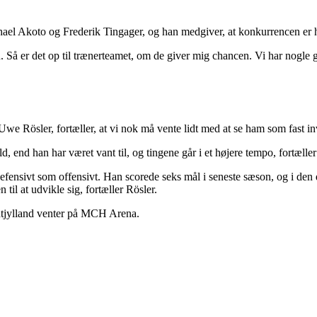
ael Akoto og Frederik Tingager, og han medgiver, at konkurrencen er 
. Så er det op til trænerteamet, om de giver mig chancen. Vi har nogle go
Uwe Rösler, fortæller, at vi nok må vente lidt med at se ham som fast i
d, end han har været vant til, og tingene går i et højere tempo, fortælle
defensivt som offensivt. Han scorede seks mål i seneste sæson, og i den 
 til at udvikle sig, fortæller Rösler.
tjylland venter på MCH Arena.