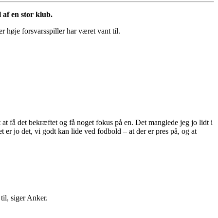
 af en stor klub.
øje forsvarsspiller har været vant til.
at få det bekræftet og få noget fokus på en. Det manglede jeg jo lidt i
 er jo det, vi godt kan lide ved fodbold – at der er pres på, og at
til, siger Anker.