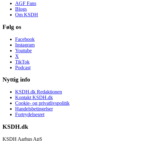
AGF Fans
Blogs
Om KSDH
Følg os
Facebook
Instagram
Youtube
X
TikTok
Podcast
Nyttig info
KSDH.dk Redaktionen
Kontakt KSDH.dk
Cookie- og privatlivspolitik
Handelsbetingelser
Fortrydelsesret
KSDH.dk
KSDH Aarhus ApS