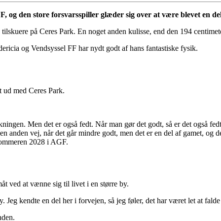
og den store forsvarsspiller glæder sig over at være blevet en del
skuere på Ceres Park. En noget anden kulisse, end den 194 centimeter h
ericia og Vendsyssel FF har nydt godt af hans fantastiske fysik.
et ud med Ceres Park.
ningen. Men det er også fedt. Når man gør det godt, så er det også fedt 
den anden vej, når det går mindre godt, men det er en del af gamet, og det
il sommeren 2028 i AGF.
t ved at vænne sig til livet i en større by.
. Jeg kendte en del her i forvejen, så jeg føler, det har været let at falde 