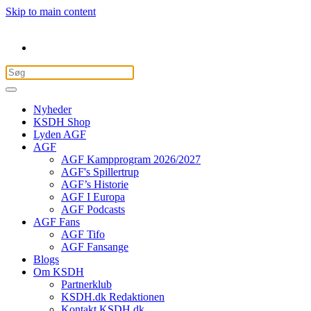
Skip to main content
Nyheder
KSDH Shop
Lyden AGF
AGF
AGF Kampprogram 2026/2027
AGF's Spillertrup
AGF’s Historie
AGF I Europa
AGF Podcasts
AGF Fans
AGF Tifo
AGF Fansange
Blogs
Om KSDH
Partnerklub
KSDH.dk Redaktionen
Kontakt KSDH.dk