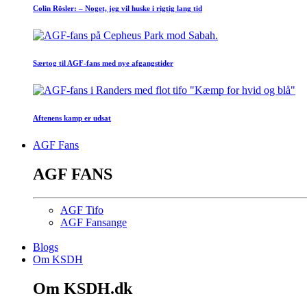
Colin Rösler: – Noget, jeg vil huske i rigtig lang tid
Særtog til AGF-fans med nye afgangstider
Aftenens kamp er udsat
AGF Fans
AGF FANS
AGF Tifo
AGF Fansange
Blogs
Om KSDH
Om KSDH.dk