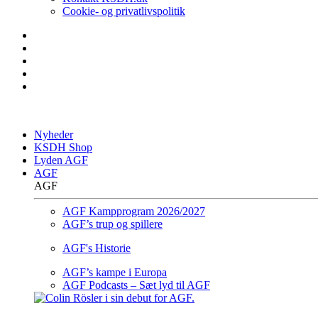
Cookie- og privatlivspolitik
Nyheder
KSDH Shop
Lyden AGF
AGF
AGF
AGF Kampprogram 2026/2027
AGF’s trup og spillere
AGF's Historie
AGF’s kampe i Europa
AGF Podcasts – Sæt lyd til AGF