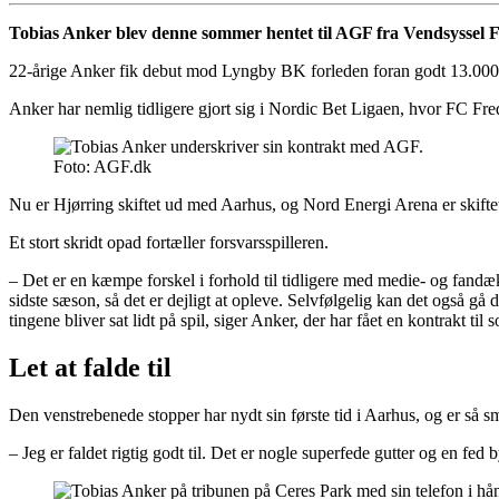
Tobias Anker blev denne sommer hentet til AGF fra Vendsyssel FF, 
22-årige Anker fik debut mod Lyngby BK forleden foran godt 13.000 til
Anker har nemlig tidligere gjort sig i Nordic Bet Ligaen, hvor FC Fred
Foto: AGF.dk
Nu er Hjørring skiftet ud med Aarhus, og Nord Energi Arena er skift
Et stort skridt opad fortæller forsvarsspilleren.
– Det er en kæmpe forskel i forhold til tidligere med medie- og fandæk
sidste sæson, så det er dejligt at opleve. Selvfølgelig kan det også gå 
tingene bliver sat lidt på spil, siger Anker, der har fået en kontrakt t
Let at falde til
Den venstrebenede stopper har nydt sin første tid i Aarhus, og er så små
– Jeg er faldet rigtig godt til. Det er nogle superfede gutter og en fed by