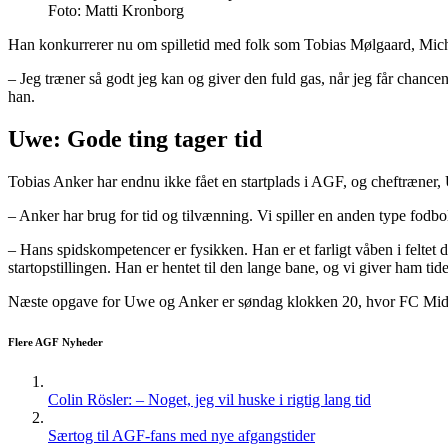
Foto: Matti Kronborg
Han konkurrerer nu om spilletid med folk som Tobias Mølgaard, Mich
– Jeg træner så godt jeg kan og giver den fuld gas, når jeg får chancen
han.
Uwe: Gode ting tager tid
Tobias Anker har endnu ikke fået en startplads i AGF, og cheftræner, 
– Anker har brug for tid og tilvænning. Vi spiller en anden type fodbol
– Hans spidskompetencer er fysikken. Han er et farligt våben i feltet 
startopstillingen. Han er hentet til den lange bane, og vi giver ham tiden
Næste opgave for Uwe og Anker er søndag klokken 20, hvor FC Mid
Flere AGF Nyheder
Colin Rösler: – Noget, jeg vil huske i rigtig lang tid
Særtog til AGF-fans med nye afgangstider