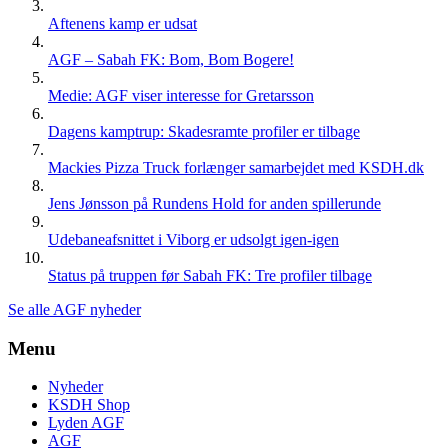
Aftenens kamp er udsat
AGF – Sabah FK: Bom, Bom Bogere!
Medie: AGF viser interesse for Gretarsson
Dagens kamptrup: Skadesramte profiler er tilbage
Mackies Pizza Truck forlænger samarbejdet med KSDH.dk
Jens Jønsson på Rundens Hold for anden spillerunde
Udebaneafsnittet i Viborg er udsolgt igen-igen
Status på truppen før Sabah FK: Tre profiler tilbage
Se alle AGF nyheder
Menu
Nyheder
KSDH Shop
Lyden AGF
AGF