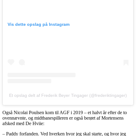
Vis dette opslag på Instagram
Et opslag delt af Frederik Beyer Tingager (@frederiktingager)
Også Nicolai Poulsen kom til AGF i 2019 – et halvt år efter de to
ovennævnte, og midtbanespilleren er også berørt af Mortensens
afsked med De Hviie:
– Paddy forfanden. Ved hverken hvor jeg skal starte, og hvor jeg