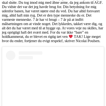
skal slutte. Du tog imod mig med åbne arme, da jeg ankom til AGF.
Du vidste det var det jeg havde brug for. Din betydning for mig
udenfor banen, har været større end du ved. Du har altid forsvaret
mig, altid haft min ryg. Det er den type menneske du er. Det
varmeste menneske. 7 år har vi brugt – 7 år på at indfri
målsætningen om at vinde noget. Det lykkedes, takket være dig, og
alt det du har været med til at bygge op. At vores veje nu skilles, har
jeg oprigtigt haft det svært med. For du var ikke “bare” en
holdkammerat, du er blevet en rigtig tæt ven
TAK! Lige meget
hvor du ender, fortjener du evigt respekt!, skriver Nicolai Poulsen.