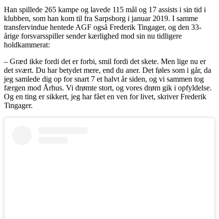
Han spillede 265 kampe og lavede 115 mål og 17 assists i sin tid i
klubben, som han kom til fra Sarpsborg i januar 2019. I samme
transfervindue hentede AGF også Frederik Tingager, og den 33-
årige forsvarsspiller sender kærlighed mod sin nu tidligere
holdkammerat:
– Græd ikke fordi det er forbi, smil fordi det skete. Men lige nu er
det svært. Du har betydet mere, end du aner. Det føles som i går, da
jeg samlede dig op for snart 7 et halvt år siden, og vi sammen tog
færgen mod Århus. Vi drømte stort, og vores drøm gik i opfyldelse.
Og en ting er sikkert, jeg har fået en ven for livet, skriver Frederik
Tingager.