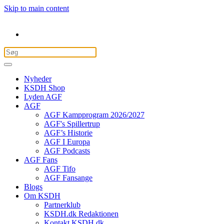
Skip to main content
Nyheder
KSDH Shop
Lyden AGF
AGF
AGF Kampprogram 2026/2027
AGF's Spillertrup
AGF’s Historie
AGF I Europa
AGF Podcasts
AGF Fans
AGF Tifo
AGF Fansange
Blogs
Om KSDH
Partnerklub
KSDH.dk Redaktionen
Kontakt KSDH.dk