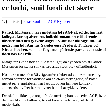
er forbi, smil fordi det skete
1. juni 2026
|
Jonas Roulund
|
AGF Nyheder
Patrick Mortensen har rundet sin tid i AGF af, og det har fået
kolleger, fans og alverdens fodboldromantikere til at sende
hilsener mod den garvede angriber, som har bidraget med så
meget i sin tid i Aarhus. Således også Frederik Tingager og
Nicolai Poulsen, som har fulgt med på første parket det meste af
tiden hos De Hviie.
Mange fans kneb nok en lille tårer i går, da nyheden om at Patrick
Mortensen fortsætter sin karriere andetsteds blev offentliggjort.
Kontrakten med den 36-årige anfører løber ud denne sommer, og
selvom parterne forhandlede om en et-års forlængelse, så tyder
meget på, at angriberen har fået tilbudt en længere kontrakt
andetsteds, hvilket har motiveret ham til at rykke videre.
Det skal nu ikke tage noget fra de meritter, han opnåede i AGF, hvor
det blev til en pokalfinale, to sæt bronzemedaljer og et dansk
mesterskab.