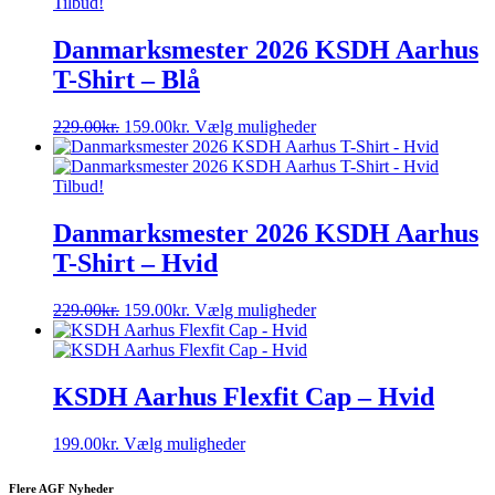
Tilbud!
Danmarksmester 2026 KSDH Aarhus
T-Shirt – Blå
Den
Den
Dette
229.00
kr.
159.00
kr.
Vælg muligheder
oprindelige
aktuelle
vare
pris
pris
har
var:
er:
flere
Tilbud!
229.00kr..
159.00kr..
varianter.
Mulighederne
Danmarksmester 2026 KSDH Aarhus
kan
T-Shirt – Hvid
vælges
på
varesiden
Den
Den
Dette
229.00
kr.
159.00
kr.
Vælg muligheder
oprindelige
aktuelle
vare
pris
pris
har
var:
er:
flere
229.00kr..
159.00kr..
varianter.
KSDH Aarhus Flexfit Cap – Hvid
Mulighederne
kan
Dette
199.00
kr.
Vælg muligheder
vælges
vare
på
har
varesiden
Flere AGF Nyheder