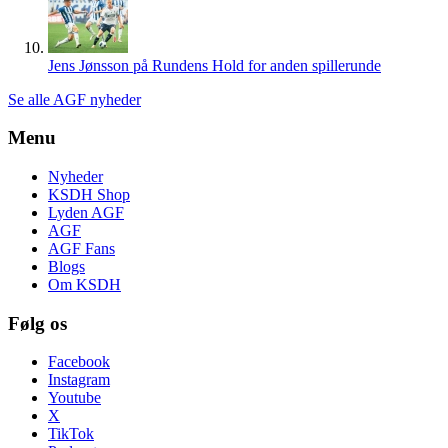
Jens Jønsson på Rundens Hold for anden spillerunde
Se alle AGF nyheder
Menu
Nyheder
KSDH Shop
Lyden AGF
AGF
AGF Fans
Blogs
Om KSDH
Følg os
Facebook
Instagram
Youtube
X
TikTok