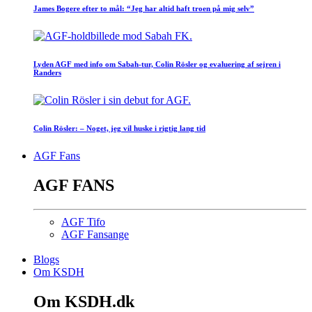
James Bogere efter to mål: “Jeg har altid haft troen på mig selv”
Lyden AGF med info om Sabah-tur, Colin Rösler og evaluering af sejren i
Randers
Colin Rösler: – Noget, jeg vil huske i rigtig lang tid
AGF Fans
AGF FANS
AGF Tifo
AGF Fansange
Blogs
Om KSDH
Om KSDH.dk