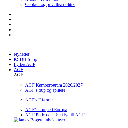
Cookie- og privatlivspolitik
Nyheder
KSDH Shop
Lyden AGF
AGF
AGF
AGF Kampprogram 2026/2027
AGF’s trup og spillere
AGF's Historie
AGF’s kampe i Europa
AGF Podcasts – Sæt lyd til AGF