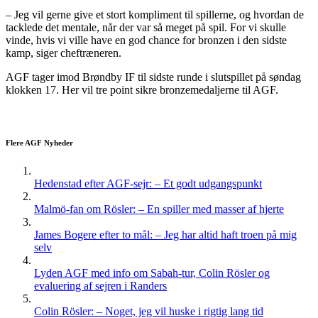
– Jeg vil gerne give et stort kompliment til spillerne, og hvordan de
tacklede det mentale, når der var så meget på spil. For vi skulle
vinde, hvis vi ville have en god chance for bronzen i den sidste
kamp, siger cheftræneren.
AGF tager imod Brøndby IF til sidste runde i slutspillet på søndag
klokken 17. Her vil tre point sikre bronzemedaljerne til AGF.
Flere AGF Nyheder
Hedenstad efter AGF-sejr: – Et godt udgangspunkt
Malmö-fan om Rösler: – En spiller med masser af hjerte
James Bogere efter to mål: – Jeg har altid haft troen på mig
selv
Lyden AGF med info om Sabah-tur, Colin Rösler og
evaluering af sejren i Randers
Colin Rösler: – Noget, jeg vil huske i rigtig lang tid