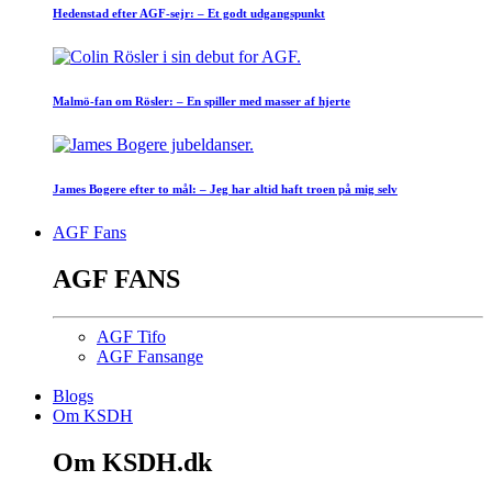
Hedenstad efter AGF-sejr: – Et godt udgangspunkt
Malmö-fan om Rösler: – En spiller med masser af hjerte
James Bogere efter to mål: – Jeg har altid haft troen på mig selv
AGF Fans
AGF FANS
AGF Tifo
AGF Fansange
Blogs
Om KSDH
Om KSDH.dk