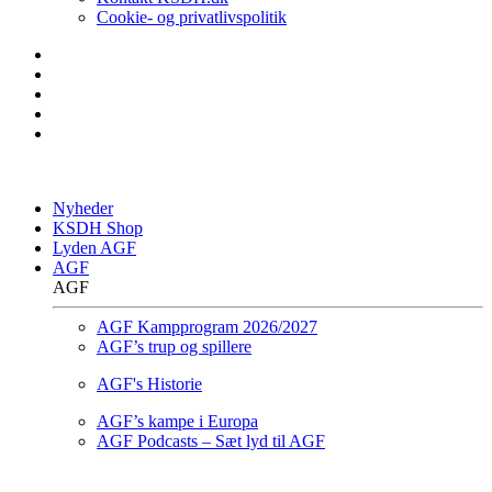
Cookie- og privatlivspolitik
Nyheder
KSDH Shop
Lyden AGF
AGF
AGF
AGF Kampprogram 2026/2027
AGF’s trup og spillere
AGF's Historie
AGF’s kampe i Europa
AGF Podcasts – Sæt lyd til AGF