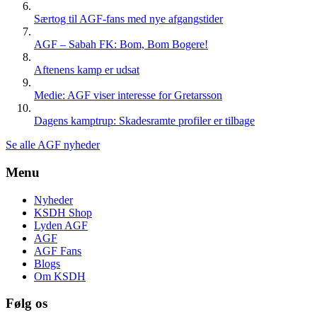
Særtog til AGF-fans med nye afgangstider
AGF – Sabah FK: Bom, Bom Bogere!
Aftenens kamp er udsat
Medie: AGF viser interesse for Gretarsson
Dagens kamptrup: Skadesramte profiler er tilbage
Se alle AGF nyheder
Menu
Nyheder
KSDH Shop
Lyden AGF
AGF
AGF Fans
Blogs
Om KSDH
Følg os