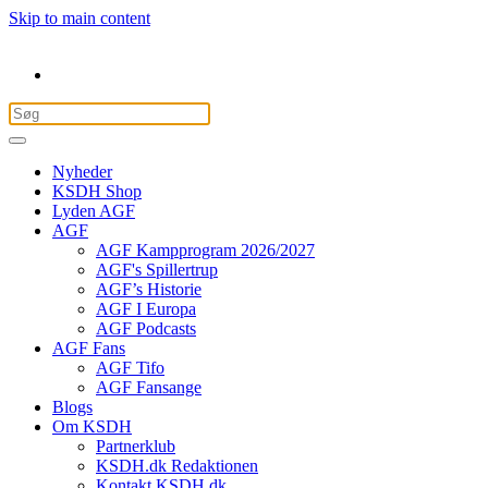
Skip to main content
Nyheder
KSDH Shop
Lyden AGF
AGF
AGF Kampprogram 2026/2027
AGF's Spillertrup
AGF’s Historie
AGF I Europa
AGF Podcasts
AGF Fans
AGF Tifo
AGF Fansange
Blogs
Om KSDH
Partnerklub
KSDH.dk Redaktionen
Kontakt KSDH.dk