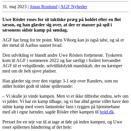
31. maj 2023
|
Jonas Roulund
|
AGF Nyheder
Uwe Rösler roses for sit taktiske præg på holdet efter en flot
sæson, og han glæder sig over, at der er masser på spil i
sæsonens sidste kamp på søndag.
AGF har brug for tre point. Men Viborg kan jo også tabe, og så er
der metal til Aarhus uanset hvad.
Den udvikling er blandt andre Uwe Röslers fortjeneste. Tyskeren
kom til AGF i sommeren 2022 og har særligt i foråret forvandlet
AGF til et velspillende, selvtillidsfyldt mandskab, der nu kæmper
med om de helt sjove pladser.
Han glæder sig over den vigtige 3-1 sejr over Randers, som nu
stiller holdet godt til sidste spillerunde:
– Vi skulle jo vinde kampen. Men vi er ikke tilfredse endnu, selv om
vi jubler. Vi har en kamp tilbage, og vi har altid gerne villet have den
sidste kamp med vores fantastiske fans i ryggen på hjemmebane
med alt i egne hænder, sagde Rösler efter kampen til
bold.dk
.
Presset for en sejr var til at tage at føle på inden kampen, og Uwe
roser spillernes håndtering af det hele: