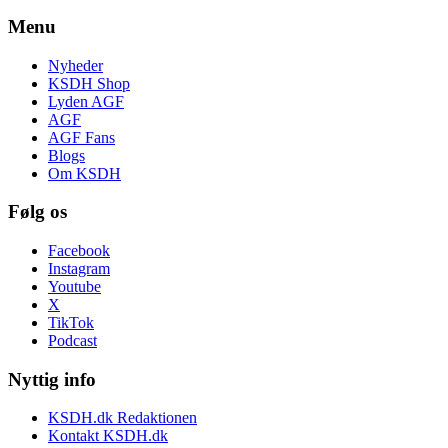
Menu
Nyheder
KSDH Shop
Lyden AGF
AGF
AGF Fans
Blogs
Om KSDH
Følg os
Facebook
Instagram
Youtube
X
TikTok
Podcast
Nyttig info
KSDH.dk Redaktionen
Kontakt KSDH.dk