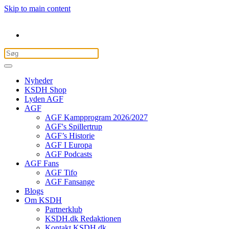
Skip to main content
Nyheder
KSDH Shop
Lyden AGF
AGF
AGF Kampprogram 2026/2027
AGF's Spillertrup
AGF’s Historie
AGF I Europa
AGF Podcasts
AGF Fans
AGF Tifo
AGF Fansange
Blogs
Om KSDH
Partnerklub
KSDH.dk Redaktionen
Kontakt KSDH.dk