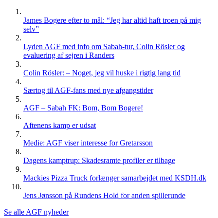
James Bogere efter to mål: “Jeg har altid haft troen på mig
selv”
Lyden AGF med info om Sabah-tur, Colin Rösler og
evaluering af sejren i Randers
Colin Rösler: – Noget, jeg vil huske i rigtig lang tid
Særtog til AGF-fans med nye afgangstider
AGF – Sabah FK: Bom, Bom Bogere!
Aftenens kamp er udsat
Medie: AGF viser interesse for Gretarsson
Dagens kamptrup: Skadesramte profiler er tilbage
Mackies Pizza Truck forlænger samarbejdet med KSDH.dk
Jens Jønsson på Rundens Hold for anden spillerunde
Se alle AGF nyheder