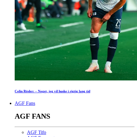
Colin Rösler: – Noget, jeg vil huske i rigtig lang tid
AGF Fans
AGF FANS
AGF Tifo