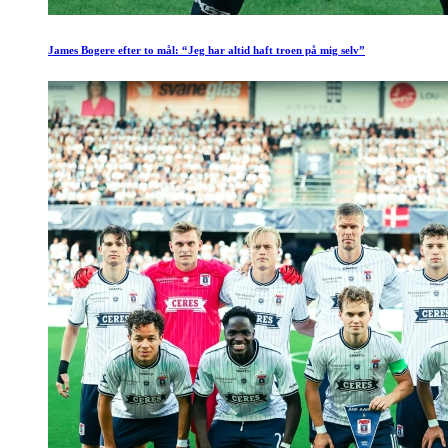
James Bogere efter to mål: “Jeg har altid haft troen på mig selv”