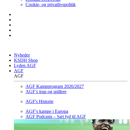
Cookie- og privatlivspolitik
Nyheder
KSDH Shop
Lyden AGF
AGF
AGF
AGF Kampprogram 2026/2027
AGF’s trup og spillere
AGF's Historie
AGF’s kampe i Europa
AGF Podcasts – Sæt lyd til AGF