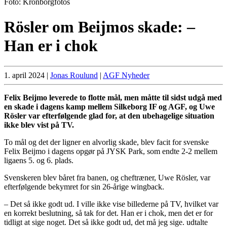
Foto: Kronborgfotos
Rösler om Beijmos skade: –
Han er i chok
1. april 2024
|
Jonas Roulund
|
AGF Nyheder
Felix Beijmo leverede to flotte mål, men måtte til sidst udgå med
en skade i dagens kamp mellem Silkeborg IF og AGF, og Uwe
Rösler var efterfølgende glad for, at den ubehagelige situation
ikke blev vist på TV.
To mål og det der ligner en alvorlig skade, blev facit for svenske
Felix Beijmo i dagens opgør på JYSK Park, som endte 2-2 mellem
ligaens 5. og 6. plads.
Svenskeren blev båret fra banen, og cheftræner, Uwe Rösler, var
efterfølgende bekymret for sin 26-årige wingback.
– Det så ikke godt ud. I ville ikke vise billederne på TV, hvilket var
en korrekt beslutning, så tak for det. Han er i chok, men det er for
tidligt at sige noget. Det så ikke godt ud, det må jeg sige. udtalte