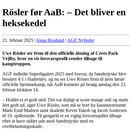
Rösler før AaB: – Det bliver en
heksekedel
21. februar 2025
|
Jonas Roulund
|
AGF Nyheder
Uwe Rösler ser frem til den officielle åbning af Ceres Park
Vejlby, hvor en vis forsvarsprofil vender tilbage til
kamptruppen.
AGF indledte Superligaåret 2025 med bravur, da Sønderjyske blev
besejret 4-1 i Haderslev, og nu ser Uwe Rösler frem til årets første
officielle hjemmekamp, når AaB kommer på besøg søndag den 23.
februar klokken 14.
– Holdet er et godt sted. Det var dejligt at score mange mål og starte
året godt ud, siger Uwe Rösler, som må se bort fra karantæneramte
Mads Emil Madsen samt skadede Kevin Yakob og Jacob Andersen
til 19. spillerunde. Til gengæld er en vigtig forsvarsspiller tilbage
efter at have siddet ude mod Sønderjyske med en
overbelastningsskade.