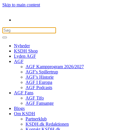
Skip to main content
Nyheder
KSDH Shop
Lyden AGF
AGF
AGF Kampprogram 2026/2027
AGF's Spillertrup
AGF’s Historie
AGF I Europa
AGF Podcasts
AGF Fans
AGF Tifo
AGF Fansange
Blogs
Om KSDH
Partnerklub
KSDH.dk Redaktionen
Kontakt KSDH.dk