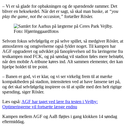
– Vi er så glade for opbakningen og de spændende rammer. Det
bliver en heksekedel. Når det er sagt, så skal man huske, at
“you
play the game, not the occasion,”
fortæller Rösler.
Foto: Hjørringgaardfotos
Selvom fokus selvfølgelig er på selve spillet, så medgiver Rösler, at
atmosfæren og omgivelserne også fylder noget. Til kampen har
AGF opgraderet og udviklet på fanoplevelsen ud fra læringerne fra
testkampen mod FCK, og på søndag vil stadion føles mere helstøbt,
når den mobile A-tribune køres ind. Alt sammen elementer, der kan
hjælpe holdet til tre point.
– Banen er god, vi er klar, og vi ser virkelig frem til at mærke
kompaktheden på stadion, intensiteten ved at have fansene tæt på,
og det skal selvfølgelig inspirere os til at spille med den helt rigtige
spænding, siger Rösler.
Læs også:
AGF har taget ved lære fra testen i Vejlby:
Optimeringerne vil fortsætte længe endnu
Kampen mellem AGF og AaB fløjtes i gang klokken 14 søndag
eftermiddag.