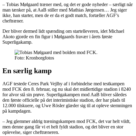
– Tobias Mølgaard træner med, og det er gode nyheder – særligt når
man tænker på, at AaB stiller med Mathias Jørgensen… Jeg siger
ikke, han starter, men de er da et godt match, fortæller AGF’s
cheftræner.
Der bliver dermed lidt spænding om startelleveren, idet Michael
Akoto gjorde en fin figur i Mølgaards fravær i årets første
Superligakamp.
Foto: Kronborgfotos
En særlig kamp
AGF testede Ceres Park Vejlby af i forbindelse med testkampen
mod FCK den 8. februar, og nu skal det midlertidige stadion i 8240
for alvor stå sin prøve. Superligakampen mod AaB bliver således
den første officielle på det interimistiske stadion, der har plads til
12.000 tilskuere, og Uwe Rösler glæder sig til at opleve stemningen
på kampdagen.
– Jeg glemmer aldrig træningskampen mod FCK, det var helt vildt,
men denne gang får vi et helt fyldt stadion, og det bliver en stor
oplevelse, siger cheftræneren.