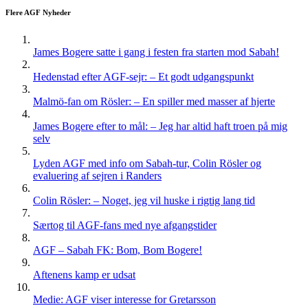
Flere AGF Nyheder
James Bogere satte i gang i festen fra starten mod Sabah!
Hedenstad efter AGF-sejr: – Et godt udgangspunkt
Malmö-fan om Rösler: – En spiller med masser af hjerte
James Bogere efter to mål: – Jeg har altid haft troen på mig
selv
Lyden AGF med info om Sabah-tur, Colin Rösler og
evaluering af sejren i Randers
Colin Rösler: – Noget, jeg vil huske i rigtig lang tid
Særtog til AGF-fans med nye afgangstider
AGF – Sabah FK: Bom, Bom Bogere!
Aftenens kamp er udsat
Medie: AGF viser interesse for Gretarsson