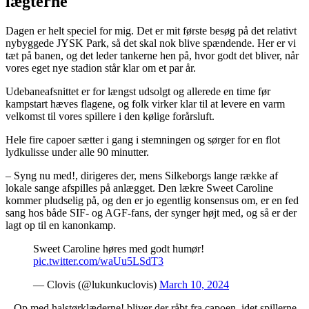
lægterne
Dagen er helt speciel for mig. Det er mit første besøg på det relativt
nybyggede JYSK Park, så det skal nok blive spændende. Her er vi
tæt på banen, og det leder tankerne hen på, hvor godt det bliver, når
vores eget nye stadion står klar om et par år.
Udebaneafsnittet er for længst udsolgt og allerede en time før
kampstart hæves flagene, og folk virker klar til at levere en varm
velkomst til vores spillere i den kølige forårsluft.
Hele fire capoer sætter i gang i stemningen og sørger for en flot
lydkulisse under alle 90 minutter.
– Syng nu med!, dirigeres der, mens Silkeborgs lange række af
lokale sange afspilles på anlægget. Den lækre Sweet Caroline
kommer pludselig på, og den er jo egentlig konsensus om, er en fed
sang hos både SIF- og AGF-fans, der synger højt med, og så er der
lagt op til en kanonkamp.
Sweet Caroline høres med godt humør!
pic.twitter.com/waUu5LSdT3
— Clovis (@lukunkuclovis)
March 10, 2024
– Op med halstørklæderne! bliver der råbt fra capoen, idet spillerne