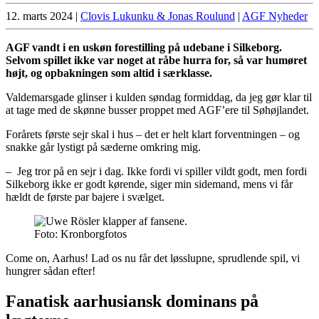
12. marts 2024
|
Clovis Lukunku & Jonas Roulund
|
AGF Nyheder
AGF vandt i en uskøn forestilling på udebane i Silkeborg.
Selvom spillet ikke var noget at råbe hurra for, så var humøret
højt, og opbakningen som altid i særklasse.
Valdemarsgade glinser i kulden søndag formiddag, da jeg gør klar til
at tage med de skønne busser proppet med AGF’ere til Søhøjlandet.
Forårets første sejr skal i hus – det er helt klart forventningen – og
snakke går lystigt på sæderne omkring mig.
– Jeg tror på en sejr i dag. Ikke fordi vi spiller vildt godt, men fordi
Silkeborg ikke er godt kørende, siger min sidemand, mens vi får
hældt de første par bajere i svælget.
Foto: Kronborgfotos
Come on, Aarhus! Lad os nu får det løsslupne, sprudlende spil, vi
hungrer sådan efter!
Fanatisk aarhusiansk dominans på