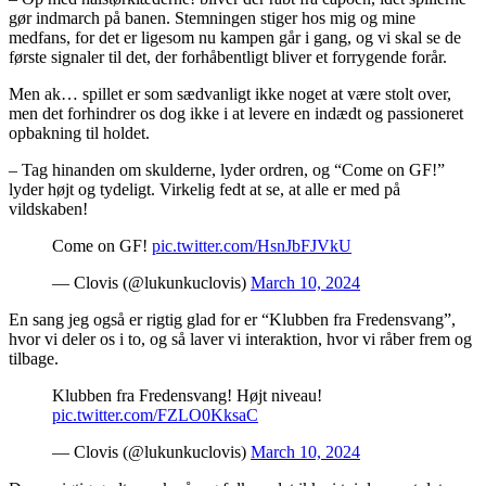
gør indmarch på banen. Stemningen stiger hos mig og mine
medfans, for det er ligesom nu kampen går i gang, og vi skal se de
første signaler til det, der forhåbentligt bliver et forrygende forår.
Men ak… spillet er som sædvanligt ikke noget at være stolt over,
men det forhindrer os dog ikke i at levere en indædt og passioneret
opbakning til holdet.
– Tag hinanden om skulderne, lyder ordren, og “Come on GF!”
lyder højt og tydeligt. Virkelig fedt at se, at alle er med på
vildskaben!
Come on GF!
pic.twitter.com/HsnJbFJVkU
— Clovis (@lukunkuclovis)
March 10, 2024
En sang jeg også er rigtig glad for er “Klubben fra Fredensvang”,
hvor vi deler os i to, og så laver vi interaktion, hvor vi råber frem og
tilbage.
Klubben fra Fredensvang! Højt niveau!
pic.twitter.com/FZLO0KksaC
— Clovis (@lukunkuclovis)
March 10, 2024