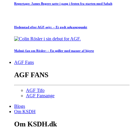
Reportage: James Bogere satte i gang i festen fra starten mod Sabah
Hedenstad efter AGF-sejr: – Et godt udgangspunkt
Malmö-fan om Rösler: – En spiller med masser af hjerte
AGF Fans
AGF FANS
AGF Tifo
AGF Fansange
Blogs
Om KSDH
Om KSDH.dk