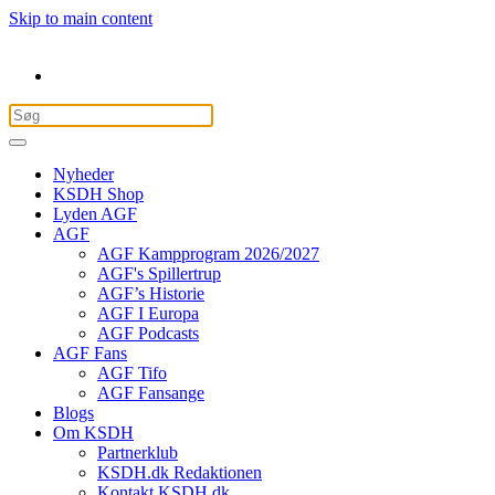
Skip to main content
Nyheder
KSDH Shop
Lyden AGF
AGF
AGF Kampprogram 2026/2027
AGF's Spillertrup
AGF’s Historie
AGF I Europa
AGF Podcasts
AGF Fans
AGF Tifo
AGF Fansange
Blogs
Om KSDH
Partnerklub
KSDH.dk Redaktionen
Kontakt KSDH.dk