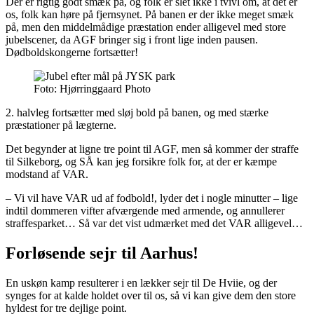
Der er rigtig godt smæk på, og folk er slet ikke i tvivl om, at det er
os, folk kan høre på fjernsynet. På banen er der ikke meget smæk
på, men den middelmådige præstation ender alligevel med store
jubelscener, da AGF bringer sig i front lige inden pausen.
Dødboldskongerne fortsætter!
Foto: Hjørringgaard Photo
2. halvleg fortsætter med sløj bold på banen, og med stærke
præstationer på lægterne.
Det begynder at ligne tre point til AGF, men så kommer der straffe
til Silkeborg, og SÅ kan jeg forsikre folk for, at der er kæmpe
modstand af VAR.
– Vi vil have VAR ud af fodbold!, lyder det i nogle minutter – lige
indtil dommeren vifter afværgende med armende, og annullerer
straffesparket… Så var det vist udmærket med det VAR alligevel…
Forløsende sejr til Aarhus!
En uskøn kamp resulterer i en lækker sejr til De Hviie, og der
synges for at kalde holdet over til os, så vi kan give dem den store
hyldest for tre dejlige point.