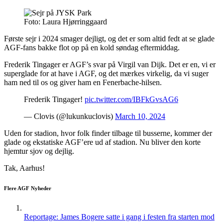
Foto: Laura Hjørringgaard
Første sejr i 2024 smager dejligt, og det er som altid fedt at se glade
AGF-fans bakke flot op på en kold søndag eftermiddag.
Frederik Tingager er AGF’s svar på Virgil van Dijk. Det er en, vi er
superglade for at have i AGF, og det mærkes virkelig, da vi suger
ham ned til os og giver ham en Fenerbache-hilsen.
Frederik Tingager!
pic.twitter.com/IBFkGvsAG6
— Clovis (@lukunkuclovis)
March 10, 2024
Uden for stadion, hvor folk finder tilbage til busserne, kommer der
glade og ekstatiske AGF’ere ud af stadion. Nu bliver den korte
hjemtur sjov og dejlig.
Tak, Aarhus!
Flere AGF Nyheder
Reportage: James Bogere satte i gang i festen fra starten mod