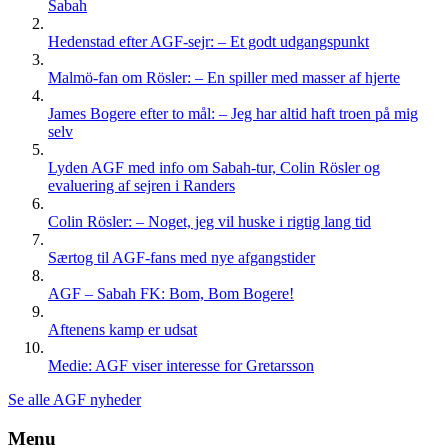
Sabah
Hedenstad efter AGF-sejr: – Et godt udgangspunkt
Malmö-fan om Rösler: – En spiller med masser af hjerte
James Bogere efter to mål: – Jeg har altid haft troen på mig
selv
Lyden AGF med info om Sabah-tur, Colin Rösler og
evaluering af sejren i Randers
Colin Rösler: – Noget, jeg vil huske i rigtig lang tid
Særtog til AGF-fans med nye afgangstider
AGF – Sabah FK: Bom, Bom Bogere!
Aftenens kamp er udsat
Medie: AGF viser interesse for Gretarsson
Se alle AGF nyheder
Menu