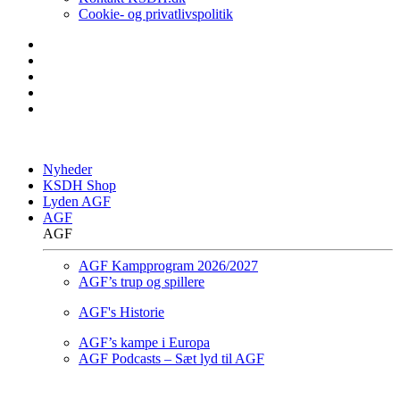
Cookie- og privatlivspolitik
Nyheder
KSDH Shop
Lyden AGF
AGF
AGF
AGF Kampprogram 2026/2027
AGF’s trup og spillere
AGF's Historie
AGF’s kampe i Europa
AGF Podcasts – Sæt lyd til AGF