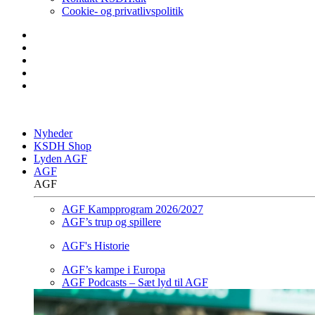
Cookie- og privatlivspolitik
Nyheder
KSDH Shop
Lyden AGF
AGF
AGF
AGF Kampprogram 2026/2027
AGF’s trup og spillere
AGF's Historie
AGF’s kampe i Europa
AGF Podcasts – Sæt lyd til AGF