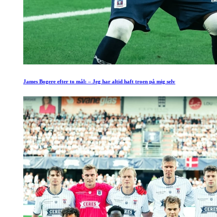
James Bogere efter to mål: – Jeg har altid haft troen på mig selv