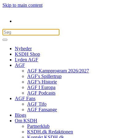
Skip to main content
Nyheder
KSDH Shop
Lyden AGF
AGF
AGF Kampprogram 2026/2027
AGF's Spillertrup
AGF’s Historie
AGF I Europa
AGF Podcasts
AGF Fans
AGF Tifo
AGF Fansange
Blogs
Om KSDH
Partnerklub
KSDH.dk Redaktionen
Kontakt KSDH.dk