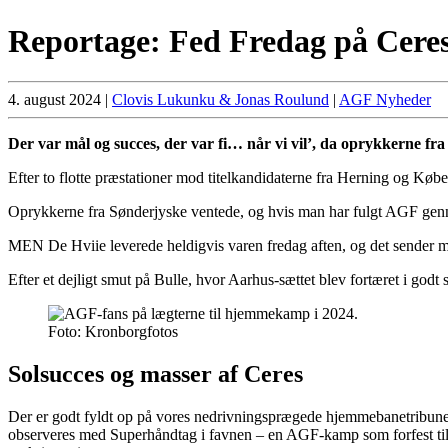
Reportage: Fed Fredag på Cere
4. august 2024
|
Clovis Lukunku & Jonas Roulund
|
AGF Nyheder
Der var mål og succes, der var fi… når vi vil’, da oprykkerne fr
Efter to flotte præstationer mod titelkandidaterne fra Herning og Køb
Oprykkerne fra Sønderjyske ventede, og hvis man har fulgt AGF gennem 
MEN De Hviie leverede heldigvis varen fredag aften, og det sender m
Efter et dejligt smut på Bulle, hvor Aarhus-sættet blev fortæret i g
Foto: Kronborgfotos
Solsucces og masser af Ceres
Der er godt fyldt op på vores nedrivningsprægede hjemmebanetribuner 
observeres med Superhåndtag i favnen – en AGF-kamp som forfest til en