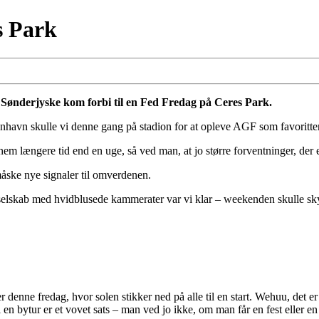
s Park
a Sønderjyske kom forbi til en Fed Fredag på Ceres Park.
enhavn skulle vi denne gang på stadion for at opleve AGF som favoritter
længere tid end en uge, så ved man, at jo større forventninger, der er 
åske nye signaler til omverdenen.
odt selskab med hvidblusede kammerater var vi klar – weekenden skulle 
denne fredag, hvor solen stikker ned på alle til en start. Wehuu, det
 bytur er et vovet sats – man ved jo ikke, om man får en fest eller en 