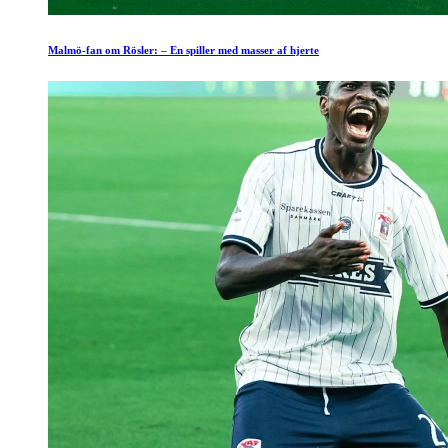
Malmö-fan om Rösler: – En spiller med masser af hjerte