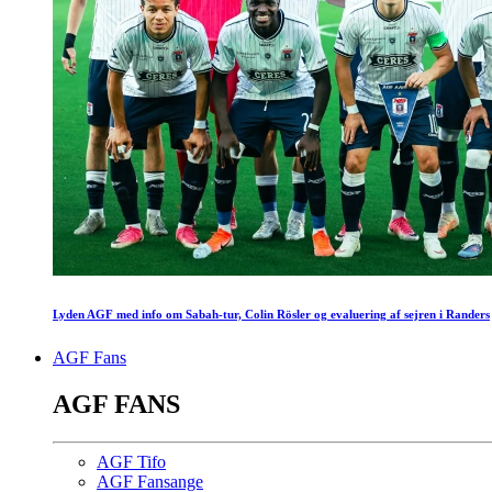
Lyden AGF med info om Sabah-tur, Colin Rösler og evaluering af sejren i Randers
AGF Fans
AGF FANS
AGF Tifo
AGF Fansange