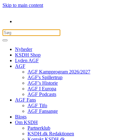
Skip to main content
Nyheder
KSDH Shop
Lyden AGF
AGF
AGF Kampprogram 2026/2027
AGF's Spillertrup
AGF’s Historie
AGF I Europa
AGF Podcasts
AGF Fans
AGF Tifo
AGF Fansange
Blogs
Om KSDH
Partnerklub
KSDH.dk Redaktionen
Kontakt KSDH.dk