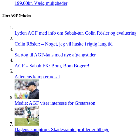
Dette
199.00
kr.
Vælg muligheder
vare
har
Flere AGF Nyheder
flere
varianter.
Mulighederne
Lyden AGF med info om Sabah-tur, Colin Rösler og evaluering 
kan
vælges
Colin Rösler: – Noget, jeg vil huske i rigtig lang tid
på
varesiden
Særtog til AGF-fans med nye afgangstider
AGF – Sabah FK: Bom, Bom Bogere!
Aftenens kamp er udsat
Medie: AGF viser interesse for Gretarsson
Dagens kamptrup: Skadesramte profiler er tilbage