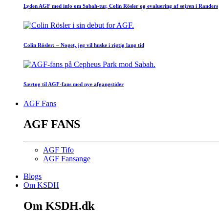
Lyden AGF med info om Sabah-tur, Colin Rösler og evaluering af sejren i Randers
Colin Rösler: – Noget, jeg vil huske i rigtig lang tid
Særtog til AGF-fans med nye afgangstider
AGF Fans
AGF FANS
AGF Tifo
AGF Fansange
Blogs
Om KSDH
Om KSDH.dk