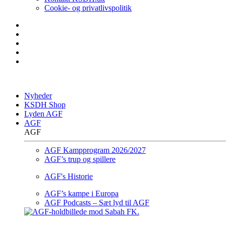
Cookie- og privatlivspolitik
Nyheder
KSDH Shop
Lyden AGF
AGF
AGF
AGF Kampprogram 2026/2027
AGF’s trup og spillere
AGF's Historie
AGF’s kampe i Europa
AGF Podcasts – Sæt lyd til AGF