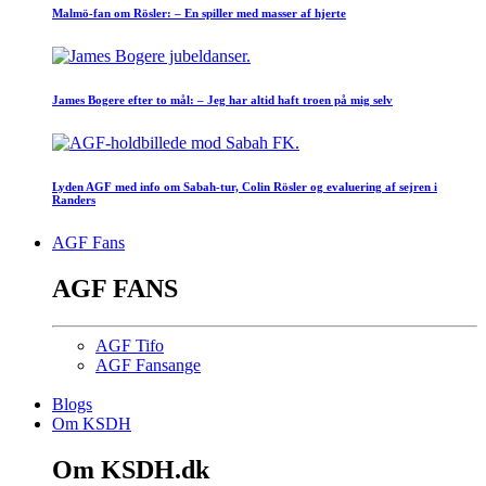
Malmö-fan om Rösler: – En spiller med masser af hjerte
James Bogere efter to mål: – Jeg har altid haft troen på mig selv
Lyden AGF med info om Sabah-tur, Colin Rösler og evaluering af sejren i
Randers
AGF Fans
AGF FANS
AGF Tifo
AGF Fansange
Blogs
Om KSDH
Om KSDH.dk