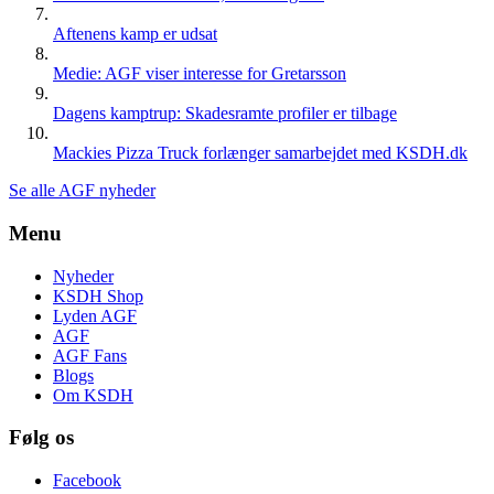
Aftenens kamp er udsat
Medie: AGF viser interesse for Gretarsson
Dagens kamptrup: Skadesramte profiler er tilbage
Mackies Pizza Truck forlænger samarbejdet med KSDH.dk
Se alle AGF nyheder
Menu
Nyheder
KSDH Shop
Lyden AGF
AGF
AGF Fans
Blogs
Om KSDH
Følg os
Facebook