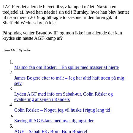
I AGF er det allerede blevet til syv kampe i målet. Næsten en
tredjedel af, hvad han nåede i sin tid i Burnley, hvor han blev hentet
til i sommeren 2019 og tilbragte to sæsoner inden turen gik til
Sheffield Wednesday på leje.
På søndag venter Brøndby IF, og mon ikke han allerede der kan
krydse sin næste AGF-kamp af?
Flere AGF Nyheder
Malmö-fan om Rösler: – En spiller med masser af hjerte
James Bogere efter to mål: – Jeg har altid haft troen på mig
selv
Lyden AGF med info om Sabah-tur, Colin Rösler og
evaluering af sejren i Randers
Colin Rösler: – Noget, jeg vil huske i rigtig lang tid
Særtog til AGF-fans med nye afgangstider
AGF – Sabah FK: Bom, Bom Bogere!