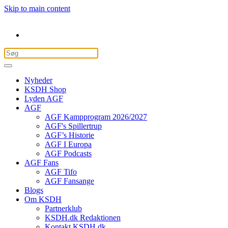
Skip to main content
Nyheder
KSDH Shop
Lyden AGF
AGF
AGF Kampprogram 2026/2027
AGF's Spillertrup
AGF’s Historie
AGF I Europa
AGF Podcasts
AGF Fans
AGF Tifo
AGF Fansange
Blogs
Om KSDH
Partnerklub
KSDH.dk Redaktionen
Kontakt KSDH.dk