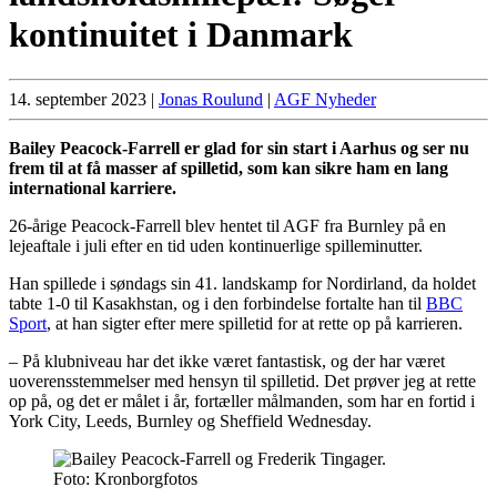
kontinuitet i Danmark
14. september 2023
|
Jonas Roulund
|
AGF Nyheder
Bailey Peacock-Farrell er glad for sin start i Aarhus og ser nu
frem til at få masser af spilletid, som kan sikre ham en lang
international karriere.
26-årige Peacock-Farrell blev hentet til AGF fra Burnley på en
lejeaftale i juli efter en tid uden kontinuerlige spilleminutter.
Han spillede i søndags sin 41. landskamp for Nordirland, da holdet
tabte 1-0 til Kasakhstan, og i den forbindelse fortalte han til
BBC
Sport
, at han sigter efter mere spilletid for at rette op på karrieren.
– På klubniveau har det ikke været fantastisk, og der har været
uoverensstemmelser med hensyn til spilletid. Det prøver jeg at rette
op på, og det er målet i år, fortæller målmanden, som har en fortid i
York City, Leeds, Burnley og Sheffield Wednesday.
Foto: Kronborgfotos