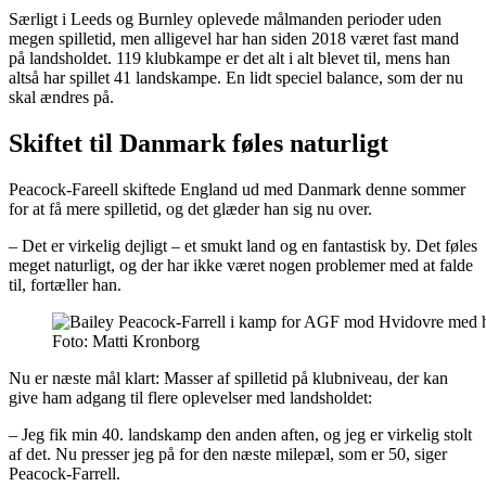
Særligt i Leeds og Burnley oplevede målmanden perioder uden
megen spilletid, men alligevel har han siden 2018 været fast mand
på landsholdet. 119 klubkampe er det alt i alt blevet til, mens han
altså har spillet 41 landskampe. En lidt speciel balance, som der nu
skal ændres på.
Skiftet til Danmark føles naturligt
Peacock-Fareell skiftede England ud med Danmark denne sommer
for at få mere spilletid, og det glæder han sig nu over.
– Det er virkelig dejligt – et smukt land og en fantastisk by. Det føles
meget naturligt, og der har ikke været nogen problemer med at falde
til, fortæller han.
Foto: Matti Kronborg
Nu er næste mål klart: Masser af spilletid på klubniveau, der kan
give ham adgang til flere oplevelser med landsholdet:
– Jeg fik min 40. landskamp den anden aften, og jeg er virkelig stolt
af det. Nu presser jeg på for den næste milepæl, som er 50, siger
Peacock-Farrell.