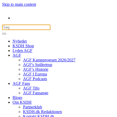
Skip to main content
Nyheder
KSDH Shop
Lyden AGF
AGF
AGF Kampprogram 2026/2027
AGF's Spillertrup
AGF’s Historie
AGF I Europa
AGF Podcasts
AGF Fans
AGF Tifo
AGF Fansange
Blogs
Om KSDH
Partnerklub
KSDH.dk Redaktionen
Kontakt KSDH.dk