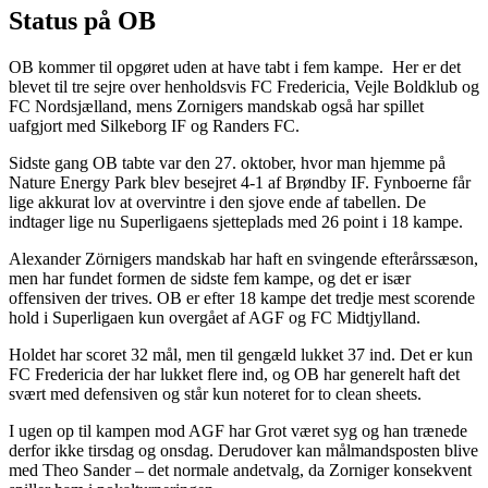
Status på OB
OB kommer til opgøret uden at have tabt i fem kampe. Her er det
blevet til tre sejre over henholdsvis FC Fredericia, Vejle Boldklub og
FC Nordsjælland, mens Zornigers mandskab også har spillet
uafgjort med Silkeborg IF og Randers FC.
Sidste gang OB tabte var den 27. oktober, hvor man hjemme på
Nature Energy Park blev besejret 4-1 af Brøndby IF. Fynboerne får
lige akkurat lov at overvintre i den sjove ende af tabellen. De
indtager lige nu Superligaens sjetteplads med 26 point i 18 kampe.
Alexander Zörnigers mandskab har haft en svingende efterårssæson,
men har fundet formen de sidste fem kampe, og det er især
offensiven der trives. OB er efter 18 kampe det tredje mest scorende
hold i Superligaen kun overgået af AGF og FC Midtjylland.
Holdet har scoret 32 mål, men til gengæld lukket 37 ind. Det er kun
FC Fredericia der har lukket flere ind, og OB har generelt haft det
svært med defensiven og står kun noteret for to clean sheets.
I ugen op til kampen mod AGF har Grot været syg og han trænede
derfor ikke tirsdag og onsdag. Derudover kan målmandsposten blive
med Theo Sander – det normale andetvalg, da Zorniger konsekvent