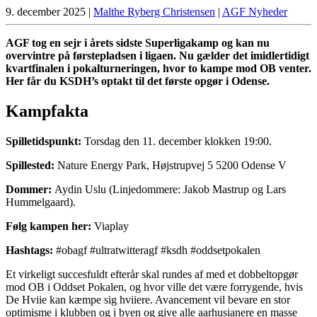
9. december 2025
|
Malthe Ryberg Christensen
|
AGF Nyheder
AGF tog en sejr i årets sidste Superligakamp og kan nu
overvintre på førstepladsen i ligaen. Nu gælder det imidlertidigt
kvartfinalen i pokalturneringen, hvor to kampe mod OB venter.
Her får du KSDH’s optakt til det første opgør i Odense.
Kampfakta
Spilletidspunkt:
Torsdag den 11. december klokken 19:00.
Spillested:
Nature Energy Park, Højstrupvej 5 5200 Odense V
Dommer:
Aydin Uslu (Linjedommere: Jakob Mastrup og Lars
Hummelgaard).
Følg kampen her:
Viaplay
Hashtags:
#obagf #ultratwitteragf #ksdh #oddsetpokalen
Et virkeligt succesfuldt efterår skal rundes af med et dobbeltopgør
mod OB i Oddset Pokalen, og hvor ville det være forrygende, hvis
De Hviie kan kæmpe sig hviiere. Avancement vil bevare en stor
optimisme i klubben og i byen og give alle aarhusianere en masse