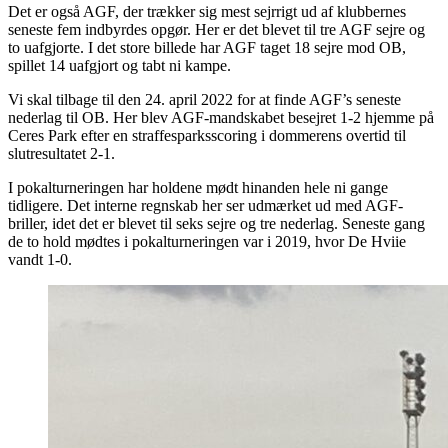
Det er også AGF, der trækker sig mest sejrrigt ud af klubbernes
seneste fem indbyrdes opgør. Her er det blevet til tre AGF sejre og
to uafgjorte. I det store billede har AGF taget 18 sejre mod OB,
spillet 14 uafgjort og tabt ni kampe.
Vi skal tilbage til den 24. april 2022 for at finde AGF’s seneste
nederlag til OB. Her blev AGF-mandskabet besejret 1-2 hjemme på
Ceres Park efter en straffesparksscoring i dommerens overtid til
slutresultatet 2-1.
I pokalturneringen har holdene mødt hinanden hele ni gange
tidligere. Det interne regnskab her ser udmærket ud med AGF-
briller, idet det er blevet til seks sejre og tre nederlag. Seneste gang
de to hold mødtes i pokalturneringen var i 2019, hvor De Hviie
vandt 1-0.