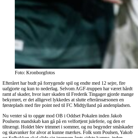
Foto: Kronborgfotos
Efteråret har budt på forrygende spil og endte med 12 sejre, fire
uafgjorte og kun to nederlag. Selvom AGF-truppen har været hårdt
ramt af skader, hvor især skaden til Frederik Tingager gjorde mange
bekymret, er det alligevel lykkedes at slutte efterårssæsonen en
førsteplads med fire point ned til FC Midtjylland på andenpladsen.
Nu venter så to opgør mod OB i Oddset Pokalen inden Jakob
Poulsens mandskab kan gå på en velfortjent juleferie, og den er
tiltrængt. Holdet blev trimmet i sommer, og nu begynder småskader
og skavanker for alvor at kunne mærkes. Folk som Poulsen, Yakob
og Solbakken skal slide sig igennem årets sidste kampe, inden