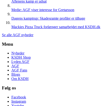
Aftenens kamp er udsat
Medie: AGF viser interesse for Gretarsson
Dagens kamptrup: Skadesramte profiler er tilbage
Mackies Pizza Truck forlænger samarbejdet med KSDH.dk
Se alle AGF nyheder
Menu
Nyheder
KSDH Shop
Lyden AGF
AGF
AGF Fans
Blogs
Om KSDH
Følg os
Facebook
Instagram
Youtube