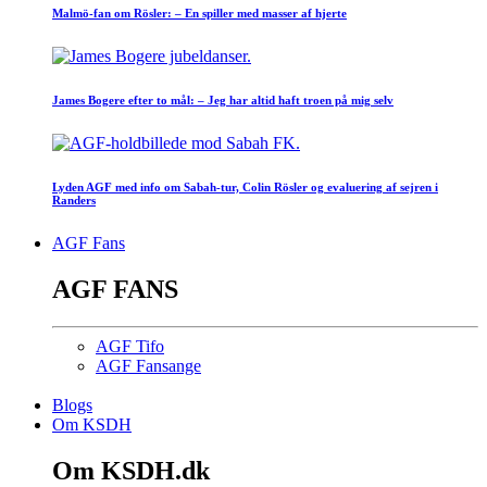
Malmö-fan om Rösler: – En spiller med masser af hjerte
James Bogere efter to mål: – Jeg har altid haft troen på mig selv
Lyden AGF med info om Sabah-tur, Colin Rösler og evaluering af sejren i
Randers
AGF Fans
AGF FANS
AGF Tifo
AGF Fansange
Blogs
Om KSDH
Om KSDH.dk