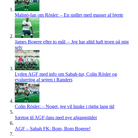
kan
vælges
på
Malmö-fan om Rösler: – En spiller med masser af hjerte
varesiden
James Bogere efter to mål: – Jeg har altid haft troen på mig
selv
Lyden AGF med info om Sabah-tur, Colin Rösler og
evaluering af sejren i Randers
Colin Rösler: – Noget, jeg vil huske i rigtig lang tid
Særtog til AGF-fans med nye afgangstider
AGF – Sabah FK: Bom, Bom Bogere!