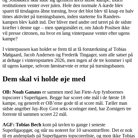
restitutionen venter over julen. Hele den normale A-kæde blev
sparet til tirsdagens åbne træning, hvor det blot blev til knap en halv
times aktivitet på træningsbanen, inden starterne fra Randers-
kampen blev kaldt ind. Der bliver med andre ord tæret på de sidste
kræfter i denne uge – men spørgsmålet er, om Jakob Poulsen ikke
vil presse citronen, nu hvor en lang vinterpause venter efter ugens
kampe?
I vinterpausen kan holdet se frem til at få forstærkning af Tobias
Mølgaard, Jacob Andersen og Frederik Tingager, som alle satser på
at deltage i vinteropstarten 2026, men ingen af de tre kommer i spil
til ugens kampe, selvom førstnævnte er retur på træningsbanen.
Dem skal vi holde øje med
OB: Noah Ganaus
er sammen med Jan Fiete-Arp fynboernes
topscorer i Superligaen. Begge har scoret otte mål i de første 18
kampe, og generelt er OB’erne gode til at score mål. Tæller man
sidste angriber Jay-Roy Grot seks scoringer med, har Zornigers tre
forreste til sammen scoret 22 mål.
AGF: Tobias Bech
kom på tavlen to gange i seneste
Superligaopgør, og står nu noteret for 10 sæsontræffere. Det er nok
til en andenplads på Superligaens topscorerliste, og mon ikke Tobias