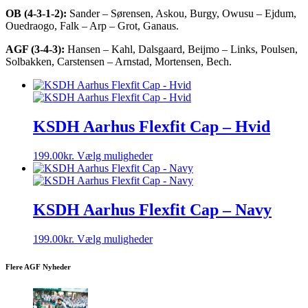
OB (4-3-1-2):
Sander – Sørensen, Askou, Burgy, Owusu – Ejdum,
Ouedraogo, Falk – Arp – Grot, Ganaus.
AGF (3-4-3):
Hansen – Kahl, Dalsgaard, Beijmo – Links, Poulsen,
Solbakken, Carstensen – Arnstad, Mortensen, Bech.
KSDH Aarhus Flexfit Cap – Hvid
Dette
199.00
kr.
Vælg muligheder
vare
har
flere
varianter.
KSDH Aarhus Flexfit Cap – Navy
Mulighederne
kan
Dette
199.00
kr.
Vælg muligheder
vælges
vare
på
har
varesiden
Flere AGF Nyheder
flere
varianter.
Mulighederne