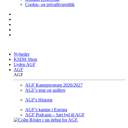
Cookie- og privatlivspolitik
Nyheder
KSDH Shop
Lyden AGF
AGF
AGF
AGF Kampprogram 2026/2027
AGF’s trup og spillere
AGF's Historie
AGF’s kampe i Europa
AGF Podcasts – Sæt lyd til AGF