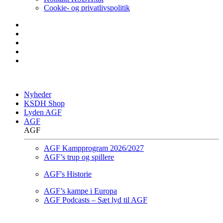
Cookie- og privatlivspolitik
Nyheder
KSDH Shop
Lyden AGF
AGF
AGF
AGF Kampprogram 2026/2027
AGF’s trup og spillere
AGF's Historie
AGF’s kampe i Europa
AGF Podcasts – Sæt lyd til AGF