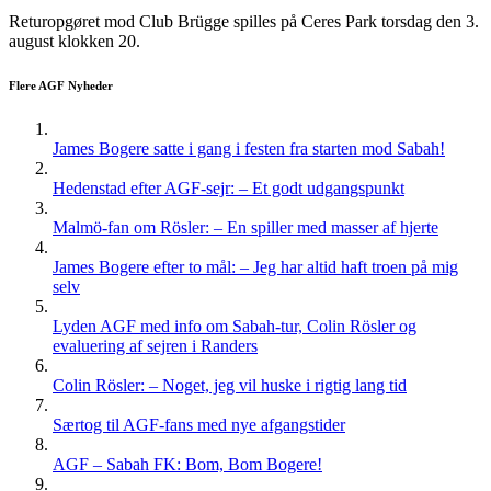
Returopgøret mod Club Brügge spilles på Ceres Park torsdag den 3.
august klokken 20.
Flere AGF Nyheder
James Bogere satte i gang i festen fra starten mod Sabah!
Hedenstad efter AGF-sejr: – Et godt udgangspunkt
Malmö-fan om Rösler: – En spiller med masser af hjerte
James Bogere efter to mål: – Jeg har altid haft troen på mig
selv
Lyden AGF med info om Sabah-tur, Colin Rösler og
evaluering af sejren i Randers
Colin Rösler: – Noget, jeg vil huske i rigtig lang tid
Særtog til AGF-fans med nye afgangstider
AGF – Sabah FK: Bom, Bom Bogere!