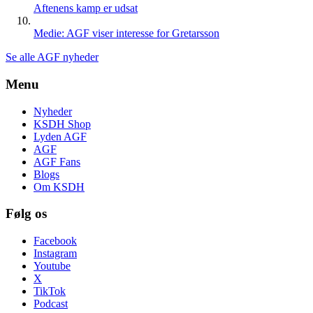
Aftenens kamp er udsat
Medie: AGF viser interesse for Gretarsson
Se alle AGF nyheder
Menu
Nyheder
KSDH Shop
Lyden AGF
AGF
AGF Fans
Blogs
Om KSDH
Følg os
Facebook
Instagram
Youtube
X
TikTok
Podcast