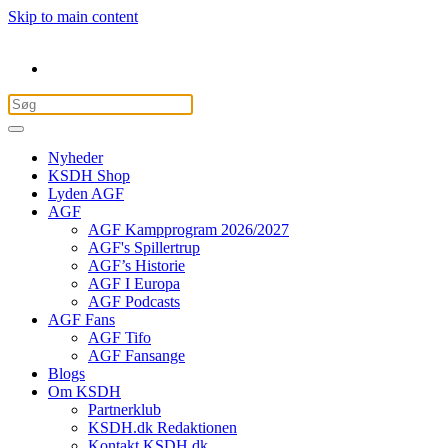
Skip to main content
Nyheder
KSDH Shop
Lyden AGF
AGF
AGF Kampprogram 2026/2027
AGF's Spillertrup
AGF’s Historie
AGF I Europa
AGF Podcasts
AGF Fans
AGF Tifo
AGF Fansange
Blogs
Om KSDH
Partnerklub
KSDH.dk Redaktionen
Kontakt KSDH.dk