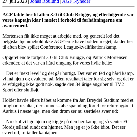
27. juli 2023
|
Jonas Roulund
|
AGF Nyheder
AGF tabte her til aften 3-0 til Club Brügge, og efterfølgende var
vores kaptajn klar i mælet i forhold til forhåbningerne om
avancement.
Mortensen fik ikke meget at arbejde med, og generelt lod det
belgiske hjemmehold ikke AGF’erne have bolden meget, da der her
til aften blev spillet Conference League-kvalifikationskamp.
Opgøret endte fortjent 3-0 til Club Brügge, og Patrick Mortensen
erkender, at det var en hård omgang for vores hviie helte:
– Det er ‘next level’ og det går hurtigt. Det var en fed og hård kamp,
vi må hjem og evaluere på. Men resultatet taler for sig selv, og det er
selvfølgelig ikke godt nok, sagde den 34-årige angriber til TV2
Sport efter slutfløjt.
Holdet havde ellers håbet at komme fra Jan Breydel Stadium med et
brugbart resultat, der kunne skabe spænding forud for returopgøret i
Aarhus i næste uge, men den drøm ser nu særdeles svær ud:
– Nu skal vi lige hjem og kigge på den her kamp, og så venter FC
Nordsjælland rundt om hjørnet. Men jeg er jo ikke idiot. Det ser
svært ud, fortæller kaptajnen.