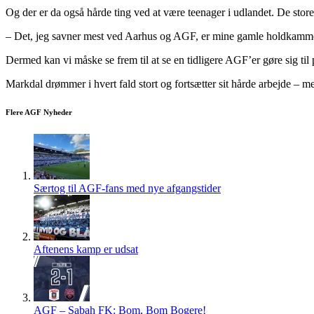
Og der er da også hårde ting ved at være teenager i udlandet. De sto
– Det, jeg savner mest ved Aarhus og AGF, er mine gamle holdkammera
Dermed kan vi måske se frem til at se en tidligere AGF’er gøre sig til 
Markdal drømmer i hvert fald stort og fortsætter sit hårde arbejde – m
Flere AGF Nyheder
Særtog til AGF-fans med nye afgangstider
Aftenens kamp er udsat
AGF – Sabah FK: Bom, Bom Bogere!