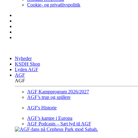
Cookie- og privatlivspolitik
Nyheder
KSDH Shop
Lyden AGF
AGF
AGF
AGF Kampprogram 2026/2027
AGF’s trup og spillere
AGF's Historie
AGF’s kampe i Europa
AGF Podcasts – Sæt lyd til AGF