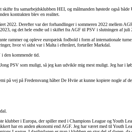
it skifte fra samarbejdsklubben HEI, og målmanden høstede også både
inden kontrakten blev en realitet.
foråret 2022. Derefter var der forhandlinger i sommeren 2022 mellem AG
2023, og det hele endte ud i skiftet fra AGF til PSV i slutningen af jul
ante rammer og opleve europæisk fodbold i form af internationale tur
nger, hvor vi sidst var i Malta i efteråret, fortæller Markdal.
SV i den kommende tid.
 Jong PSV som muligt, så jeg kan udvikle mig mest muligt. Jeg har i løb
 på vej på Fredensvang håber De Hviie at kunne kopiere nogle af delen
dal.
e klubber i Europa, der spiller med i Champions League og Youth League,
sikkert har en anden økonomi end AGF. Jeg har været med til Youth Leagu
pions League. I dagligdagen er man i klubben en stor del af dagen, da d