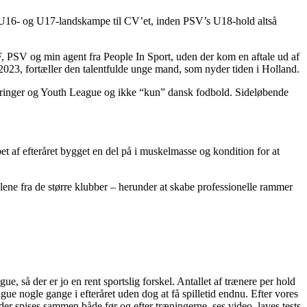
 U16- og U17-landskampe til CV’et, inden PSV’s U18-hold altså
F, PSV og min agent fra People In Sport, uden der kom en aftale ud af
i 2023, fortæller den talentfulde unge mand, som nyder tiden i Holland.
neringer og Youth League og ikke “kun” dansk fodbold. Sideløbende
et af efteråret bygget en del på i muskelmasse og kondition for at
e fra de større klubber – herunder at skabe professionelle rammer
 så der er jo en rent sportslig forskel. Antallet af trænere per hold
e nogle gange i efteråret uden dog at få spilletid endnu. Efter vores
er spises sammen både før og efter træningerne, ses video, laves tests