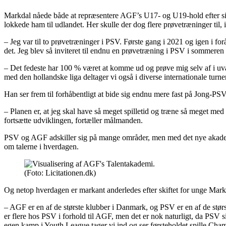
Markdal nåede både at repræsentere AGF’s U17- og U19-hold efter s
lokkede ham til udlandet. Her skulle der dog flere prøvetræninger til, 
– Jeg var til to prøvetræninger i PSV. Første gang i 2021 og igen i 
det. Jeg blev så inviteret til endnu en prøvetræning i PSV i sommeren 
– Det fedeste har 100 % været at komme ud og prøve mig selv af i uv
med den hollandske liga deltager vi også i diverse internationale turneri
Han ser frem til forhåbentligt at bide sig endnu mere fast på Jong-P
– Planen er, at jeg skal have så meget spilletid og træne så meget med
fortsætte udviklingen, fortæller målmanden.
PSV og AGF adskiller sig på mange områder, men med det nye akademi
om talerne i hverdagen.
(Foto: Licitationen.dk)
Og netop hverdagen er markant anderledes efter skiftet for unge Mark
– AGF er en af de største klubber i Danmark, og PSV er en af de størst
er flere hos PSV i forhold til AGF, men det er nok naturligt, da PSV 
egen kamp i Youth League tager vi ind og ser førsteholdet spille Cham