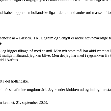
skabet topper den hollandske liga – der er med andre ord masser af to
i de seneste år – Bisseck, TK, Daghim og Schjøtt er andre nævneværdige 
g.
 jeg kigger tilbage på med et smil. Men mit store mål har altid været a
dst mulige målmand, jeg kan blive. Men det jeg har med i rygsækken fra t
tid i Aarhus.
 i det hollandske.
t de fleste af mine ungdomsår i. Jeg kender klubben ud og ind og har s