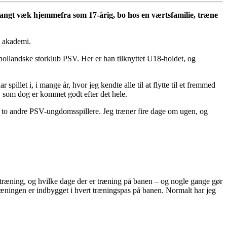
 langt væk hjemmefra som 17-årig, bo hos en værtsfamilie, træne
e akademi.
 hollandske storklub PSV. Her er han tilknyttet U18-holdet, og
spillet i, i mange år, hvor jeg kendte alle til at flytte til et fremmed
l, som dog er kommet godt efter det hele.
 med to andre PSV-ungdomsspillere. Jeg træner fire dage om ugen, og
ketræning, og hvilke dage der er træning på banen – og nogle gange gør
ningen er indbygget i hvert træningspas på banen. Normalt har jeg