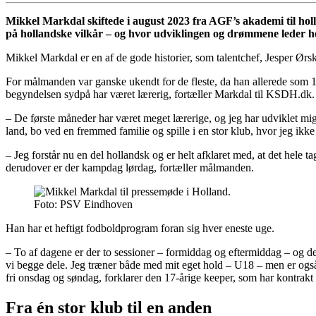
Mikkel Markdal skiftede i august 2023 fra AGF’s akademi til holl
på hollandske vilkår – og hvor udviklingen og drømmene leder h
Mikkel Markdal er en af de gode historier, som talentchef, Jesper Ørs
For målmanden var ganske ukendt for de fleste, da han allerede som 17-
begyndelsen sydpå har været lærerig, fortæller Markdal til KSDH.dk.
– De første måneder har været meget lærerige, og jeg har udviklet mig meg
land, bo ved en fremmed familie og spille i en stor klub, hvor jeg ikk
– Jeg forstår nu en del hollandsk og er helt afklaret med, at det hele 
derudover er der kampdag lørdag, fortæller målmanden.
Foto: PSV Eindhoven
Han har et heftigt fodboldprogram foran sig hver eneste uge.
– To af dagene er der to sessioner – formiddag og eftermiddag – og de
vi begge dele. Jeg træner både med mit eget hold – U18 – men er og
fri onsdag og søndag, forklarer den 17-årige keeper, som har kontra
Fra én stor klub til en anden