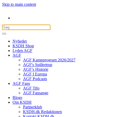
Skip to main content
Nyheder
KSDH Shop
Lyden AGF
AGF
AGF Kampprogram 2026/2027
AGF's Spillertrup
AGF’s Historie
AGF I Europa
AGF Podcasts
AGF Fans
AGF Tifo
AGF Fansange
Blogs
Om KSDH
Partnerklub
KSDH.dk Redaktionen
Kontakt KSDH.dk