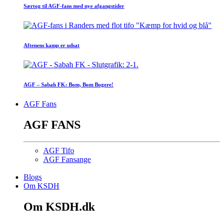
Særtog til AGF-fans med nye afgangstider
Aftenens kamp er udsat
AGF – Sabah FK: Bom, Bom Bogere!
AGF Fans
AGF FANS
AGF Tifo
AGF Fansange
Blogs
Om KSDH
Om KSDH.dk