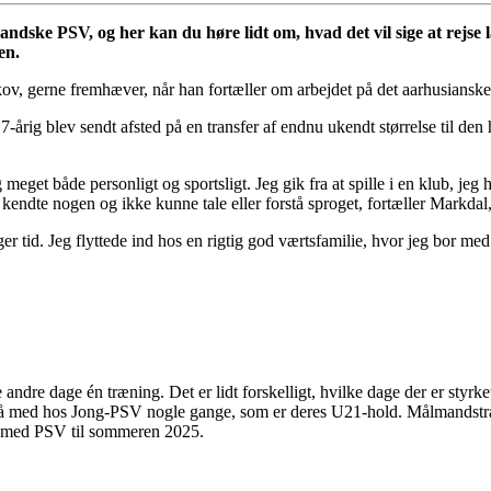
andske PSV, og her kan du høre lidt om, hvad det vil sige at rejse
en.
kov, gerne fremhæver, når han fortæller om arbejdet på det aarhusiansk
årig blev sendt afsted på en transfer af endnu ukendt størrelse til den
et både personligt og sportsligt. Jeg gik fra at spille i en klub, jeg har 
e kendte nogen og ikke kunne tale eller forstå sproget, fortæller Markda
tager tid. Jeg flyttede ind hos en rigtig god værtsfamilie, hvor jeg bor
 andre dage én træning. Det er lidt forskelligt, hvilke dage der er styr
så med hos Jong-PSV nogle gange, som er deres U21-hold. Målmandstræ
kt med PSV til sommeren 2025.