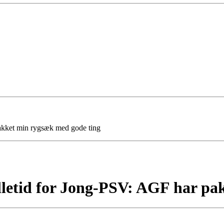
akket min rygsæk med gode ting
lletid for Jong-PSV: AGF har pa