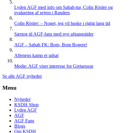
Lyden AGF med info om Sabah-tur, Colin Rösler og
evaluering af sejren i Randers
Colin Rösler: – Noget, jeg vil huske i rigtig lang tid
Særtog til AGF-fans med nye afgangstider
AGF – Sabah FK: Bom, Bom Bogere!
Aftenens kamp er udsat
Medie: AGF viser interesse for Gretarsson
Se alle AGF nyheder
Menu
Nyheder
KSDH Shop
Lyden AGF
AGF
AGF Fans
Blogs
Om KSDH