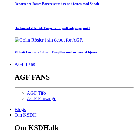
Reportage: James Bogere satte i gang i festen mod Sabah
Hedenstad efter AGF-sejr: – Et godt udgangspunkt
Malmö-fan om Rösler: – En spiller med masser af hjerte
AGF Fans
AGF FANS
AGF Tifo
AGF Fansange
Blogs
Om KSDH
Om KSDH.dk