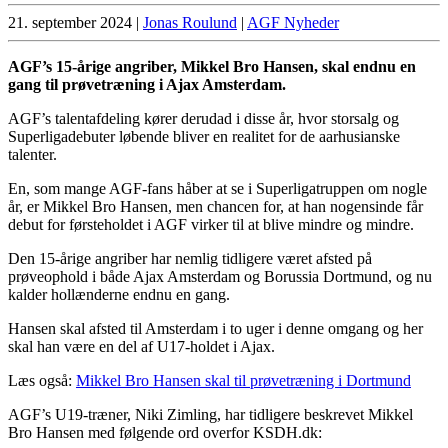
21. september 2024
|
Jonas Roulund
|
AGF Nyheder
AGF’s 15-årige angriber, Mikkel Bro Hansen, skal endnu en
gang til prøvetræning i Ajax Amsterdam.
AGF’s talentafdeling kører derudad i disse år, hvor storsalg og
Superligadebuter løbende bliver en realitet for de aarhusianske
talenter.
En, som mange AGF-fans håber at se i Superligatruppen om nogle
år, er Mikkel Bro Hansen, men chancen for, at han nogensinde får
debut for førsteholdet i AGF virker til at blive mindre og mindre.
Den 15-årige angriber har nemlig tidligere været afsted på
prøveophold i både Ajax Amsterdam og Borussia Dortmund, og nu
kalder hollænderne endnu en gang.
Hansen skal afsted til Amsterdam i to uger i denne omgang og her
skal han være en del af U17-holdet i Ajax.
Læs også:
Mikkel Bro Hansen skal til prøvetræning i Dortmund
AGF’s U19-træner, Niki Zimling, har tidligere beskrevet Mikkel
Bro Hansen med følgende ord overfor KSDH.dk: