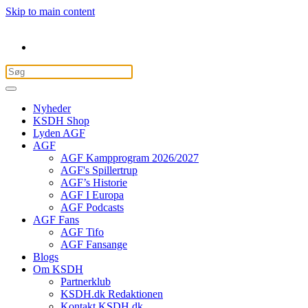
Skip to main content
Nyheder
KSDH Shop
Lyden AGF
AGF
AGF Kampprogram 2026/2027
AGF's Spillertrup
AGF’s Historie
AGF I Europa
AGF Podcasts
AGF Fans
AGF Tifo
AGF Fansange
Blogs
Om KSDH
Partnerklub
KSDH.dk Redaktionen
Kontakt KSDH.dk