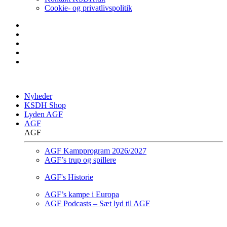
Cookie- og privatlivspolitik
Nyheder
KSDH Shop
Lyden AGF
AGF
AGF
AGF Kampprogram 2026/2027
AGF’s trup og spillere
AGF's Historie
AGF’s kampe i Europa
AGF Podcasts – Sæt lyd til AGF