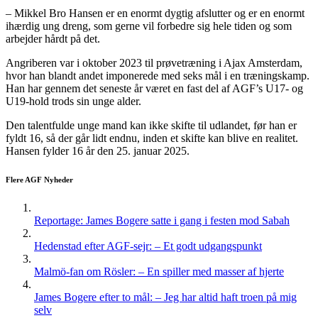
– Mikkel Bro Hansen er en enormt dygtig afslutter og er en enormt
ihærdig ung dreng, som gerne vil forbedre sig hele tiden og som
arbejder hårdt på det.
Angriberen var i oktober 2023 til prøvetræning i Ajax Amsterdam,
hvor han blandt andet imponerede med seks mål i en træningskamp.
Han har gennem det seneste år været en fast del af AGF’s U17- og
U19-hold trods sin unge alder.
Den talentfulde unge mand kan ikke skifte til udlandet, før han er
fyldt 16, så der går lidt endnu, inden et skifte kan blive en realitet.
Hansen fylder 16 år den 25. januar 2025.
Flere AGF Nyheder
Reportage: James Bogere satte i gang i festen mod Sabah
Hedenstad efter AGF-sejr: – Et godt udgangspunkt
Malmö-fan om Rösler: – En spiller med masser af hjerte
James Bogere efter to mål: – Jeg har altid haft troen på mig
selv