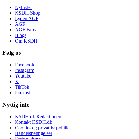
Nyheder
KSDH Shop
Lyden AGF
AGF
AGF Fans
Blogs
Om KSDH
Følg os
Facebook
Instagram
Youtube
X
TikTok
Podcast
Nyttig info
KSDH.dk Redaktionen
Kontakt KSDH.dk
Cookie- og privatlivspolitik
Handelsbetingelser
Fortrydelsesret