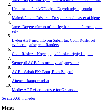
Hedenstad efter AGF-sejr: – Et godt udgangspunkt
Malmö-fan om Rösler: – En spiller med masser af hjerte
James Bogere efter to mål: – Jeg har altid haft troen på mig
selv
Lyden AGF med info om Sabah-tur, Colin Rösler og
evaluering af sejren i Randers
Colin Rösler: – Noget, jeg vil huske i rigtig lang tid
Særtog til AGF-fans med nye afgangstider
AGF – Sabah FK: Bom, Bom Bogere!
Aftenens kamp er udsat
Medie: AGF viser interesse for Gretarsson
Se alle AGF nyheder
Menu