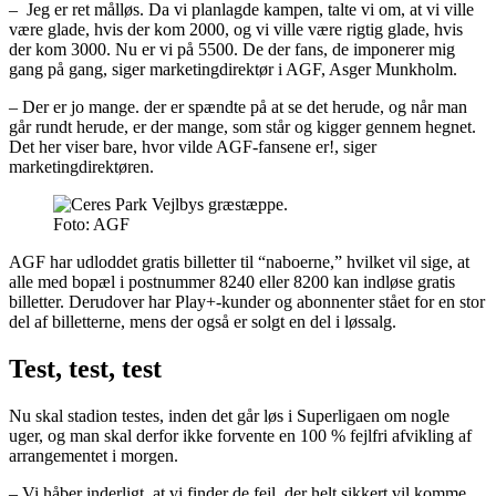
– Jeg er ret målløs. Da vi planlagde kampen, talte vi om, at vi ville
være glade, hvis der kom 2000, og vi ville være rigtig glade, hvis
der kom 3000. Nu er vi på 5500. De der fans, de imponerer mig
gang på gang, siger marketingdirektør i AGF, Asger Munkholm.
– Der er jo mange. der er spændte på at se det herude, og når man
går rundt herude, er der mange, som står og kigger gennem hegnet.
Det her viser bare, hvor vilde AGF-fansene er!, siger
marketingdirektøren.
Foto: AGF
AGF har udloddet gratis billetter til “naboerne,” hvilket vil sige, at
alle med bopæl i postnummer 8240 eller 8200 kan indløse gratis
billetter. Derudover har Play+-kunder og abonnenter stået for en stor
del af billetterne, mens der også er solgt en del i løssalg.
Test, test, test
Nu skal stadion testes, inden det går løs i Superligaen om nogle
uger, og man skal derfor ikke forvente en 100 % fejlfri afvikling af
arrangementet i morgen.
– Vi håber inderligt, at vi finder de fejl, der helt sikkert vil komme,