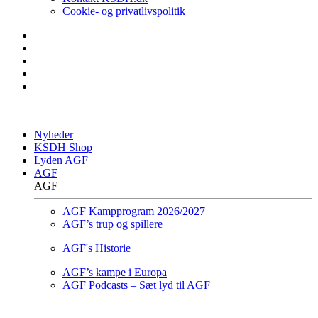
Cookie- og privatlivspolitik
Nyheder
KSDH Shop
Lyden AGF
AGF
AGF
AGF Kampprogram 2026/2027
AGF’s trup og spillere
AGF's Historie
AGF’s kampe i Europa
AGF Podcasts – Sæt lyd til AGF