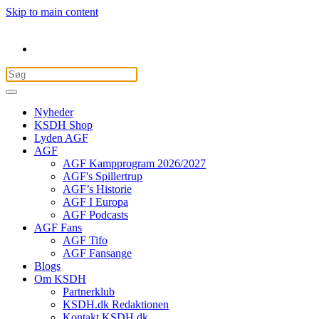
Skip to main content
Nyheder
KSDH Shop
Lyden AGF
AGF
AGF Kampprogram 2026/2027
AGF's Spillertrup
AGF’s Historie
AGF I Europa
AGF Podcasts
AGF Fans
AGF Tifo
AGF Fansange
Blogs
Om KSDH
Partnerklub
KSDH.dk Redaktionen
Kontakt KSDH.dk