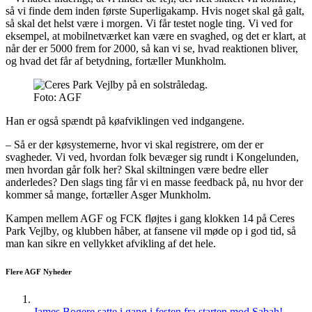
så vi finde dem inden første Superligakamp. Hvis noget skal gå galt,
så skal det helst være i morgen. Vi får testet nogle ting. Vi ved for
eksempel, at mobilnetværket kan være en svaghed, og det er klart, at
når der er 5000 frem for 2000, så kan vi se, hvad reaktionen bliver,
og hvad det får af betydning, fortæller Munkholm.
Foto: AGF
Han er også spændt på køafviklingen ved indgangene.
– Så er der køsystemerne, hvor vi skal registrere, om der er
svagheder. Vi ved, hvordan folk bevæger sig rundt i Kongelunden,
men hvordan går folk her? Skal skiltningen være bedre eller
anderledes? Den slags ting får vi en masse feedback på, nu hvor der
kommer så mange, fortæller Asger Munkholm.
Kampen mellem AGF og FCK fløjtes i gang klokken 14 på Ceres
Park Vejlby, og klubben håber, at fansene vil møde op i god tid, så
man kan sikre en vellykket afvikling af det hele.
Flere AGF Nyheder
James Bogere satte i gang i festen fra starten mod Sabah!