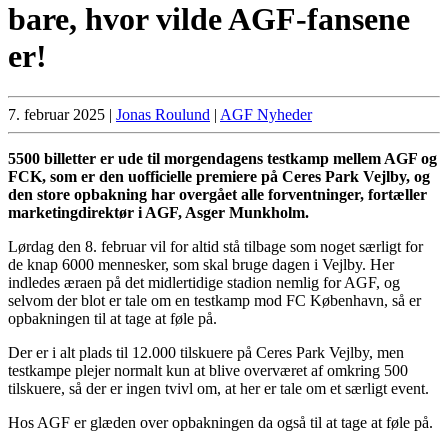
bare, hvor vilde AGF-fansene
er!
7. februar 2025
|
Jonas Roulund
|
AGF Nyheder
5500 billetter er ude til morgendagens testkamp mellem AGF og
FCK, som er den uofficielle premiere på Ceres Park Vejlby, og
den store opbakning har overgået alle forventninger, fortæller
marketingdirektør i AGF, Asger Munkholm.
Lørdag den 8. februar vil for altid stå tilbage som noget særligt for
de knap 6000 mennesker, som skal bruge dagen i Vejlby. Her
indledes æraen på det midlertidige stadion nemlig for AGF, og
selvom der blot er tale om en testkamp mod FC København, så er
opbakningen til at tage at føle på.
Der er i alt plads til 12.000 tilskuere på Ceres Park Vejlby, men
testkampe plejer normalt kun at blive overværet af omkring 500
tilskuere, så der er ingen tvivl om, at her er tale om et særligt event.
Hos AGF er glæden over opbakningen da også til at tage at føle på.