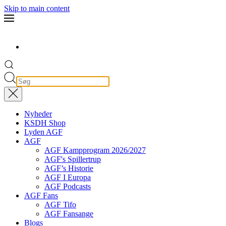
Skip to main content
Nyheder
KSDH Shop
Lyden AGF
AGF
AGF Kampprogram 2026/2027
AGF's Spillertrup
AGF’s Historie
AGF I Europa
AGF Podcasts
AGF Fans
AGF Tifo
AGF Fansange
Blogs