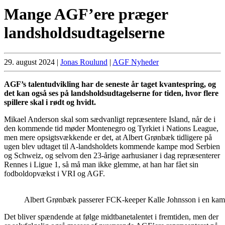
Mange AGF’ere præger
landsholdsudtagelserne
29. august 2024
|
Jonas Roulund
|
AGF Nyheder
AGF’s talentudvikling har de seneste år taget kvantespring, og
det kan også ses på landsholdsudtagelserne for tiden, hvor flere
spillere skal i rødt og hvidt.
Mikael Anderson skal som sædvanligt repræsentere Island, når de i
den kommende tid møder Montenegro og Tyrkiet i Nations League,
men mere opsigtsvækkende er det, at Albert Grønbæk tidligere på
ugen blev udtaget til A-landsholdets kommende kampe mod Serbien
og Schweiz, og selvom den 23-årige aarhusianer i dag repræsenterer
Rennes i Ligue 1, så må man ikke glemme, at han har fået sin
fodboldopvækst i VRI og AGF.
Albert Grønbæk passerer FCK-keeper Kalle Johnsson i en ka
Det bliver spændende at følge midtbanetalentet i fremtiden, men der