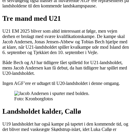
er selvfølgelig også masser af nuværende AGF’ere repræsenteret på
landsholdene til den kommende landskampspause.
Tre mand med U21
U21 EM 2025 bliver som altid interessant at følge, men vejen
derhen er brolagt med svære kvalifikationskampe. De kampe skal
Jacob Andersen, Jonas Jensen-Abbew og Tobias Bech hjælpe med
at klare, når U21-landsholdet spiller kvalkampe ude mod Island den
6. september og Tjekkiet den 10. september i Vejle.
Både Bech og AJ har tidligere fået spilletid for U21-landsholdet,
mens Jacob Andersen kan få debut, da han tidligere har spillet med
U20-landsholdet.
Ingen AGF’ere er udtaget til U20-landsholdet i denne omgang.
Foto: Kronborgfotos
Landsholdet kalder, Callø
U19 landsholdet har også kampe på tapetet i den kommende tid, og
det bliver med vaskeægte Skødstrup-islæt, idet Luka Callø er