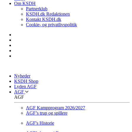
Om KSDH
Partnerklub
KSDH.dk Redaktionen
Kontakt KSDH.dk
Cookie- og privatlivspolitik
Nyheder
KSDH Shop
Lyden AGF
AGF
AGF
AGF Kampprogram 2026/2027
AGF’s trup og spillere
AGF's Historie