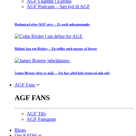
AGF’s kampe i Europa
AGF Podcasts – Sæt lyd til AGF
Hedenstad efter AGF-sejr: – Et godt udgangspunkt
Malmö-fan om Rösler: – En spiller med masser af hjerte
James Bogere efter to mål: – Jeg har altid haft troen på mig selv
AGF Fans
AGF FANS
AGF Tifo
AGF Fansange
Blogs
Om KSDH