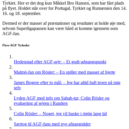
Tyrkiet. Her er det dog kun Mikkel Bro Hansen, som har fået plads
på flyet. Holdet står over for Portugal, Tyrkiet og Rumænien den 14.
16. og 18. september.
Dermed er der masser af præstationer og resultater at holde øje med,
selvom Superligapausen kan være hård at komme igennem som
AGF-fan.
Flere AGF Nyheder
Hedenstad efter AGF-sejr: – Et godt udgangspunkt
Malmö-fan om Rösler: – En spiller med masser af hjerte
James Bogere efter to mål: – Jeg har altid haft troen på mig
selv
Lyden AGF med info om Sabah-tur, Colin Rösler og
evaluering af sejren i Randers
Colin Rösler: – Noget, jeg vil huske i rigtig lang tid
Særtog til AGF-fans med nye afgangstider