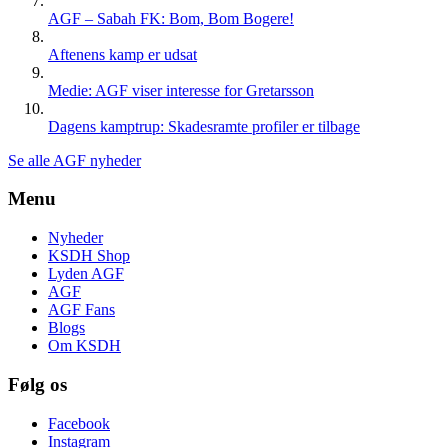
AGF – Sabah FK: Bom, Bom Bogere!
Aftenens kamp er udsat
Medie: AGF viser interesse for Gretarsson
Dagens kamptrup: Skadesramte profiler er tilbage
Se alle AGF nyheder
Menu
Nyheder
KSDH Shop
Lyden AGF
AGF
AGF Fans
Blogs
Om KSDH
Følg os
Facebook
Instagram