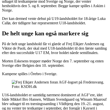
udtaget til testkampene mod Sverige og Norge, der venter
henholdsvis den 5. og 8. september. Begge kampe spilles i Askim i
Norge.
Der kan dermed vente debut på U19-landsholdet for 18-årige Luka
Callø, der tidligere har repræsenteret U18-landsholdet.
De helt unge kan også markere sig
På de helt unge landshold får vi glæde af Frej Elkjær Andersen og
Viktor de Paoli, der skal med U18-landsholdet til den første samling
efter den succesfulde U17 EM, hvor holdet nåede semifinalen.
Morten Eskesens tropper møder Norge den 7. september og enten
Sverige eller Belgien den 10. september.
Kampene spilles i Örebro i Sverige.
Foto: KSDH.dk
U16-landsholdet er samtidig nærmest domineret af AGF’ere, idet
både Mikkel Bro Hansen, William Svendgaard og Wissam Maarouf
blev udtaget til en træningssamling i Vildbjerg den 19.-21. august,
og nu venter tre testkampe i september, der foregår i Kayseri i